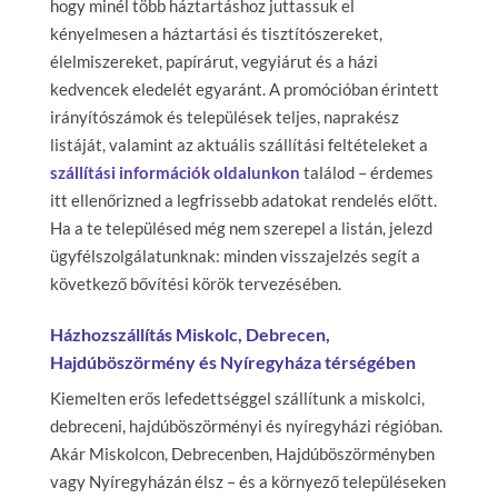
hogy minél több háztartáshoz juttassuk el
kényelmesen a háztartási és tisztítószereket,
élelmiszereket, papírárut, vegyiárut és a házi
kedvencek eledelét egyaránt. A promócióban érintett
irányítószámok és települések teljes, naprakész
listáját, valamint az aktuális szállítási feltételeket a
szállítási információk oldalunkon
találod – érdemes
itt ellenőrizned a legfrissebb adatokat rendelés előtt.
Ha a te településed még nem szerepel a listán, jelezd
ügyfélszolgálatunknak: minden visszajelzés segít a
következő bővítési körök tervezésében.
Házhozszállítás Miskolc, Debrecen,
Hajdúböszörmény és Nyíregyháza térségében
Kiemelten erős lefedettséggel szállítunk a miskolci,
debreceni, hajdúböszörményi és nyíregyházi régióban.
Akár Miskolcon, Debrecenben, Hajdúböszörményben
vagy Nyíregyházán élsz – és a környező településeken