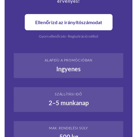
érvényes!
Ellenőrizd az irányítószámodat
Gyors ellenőrzés · Regisztráció nélkül
ALAPDÍJ A PROMÓCIÓBAN
Ingyenes
SZÁLLÍTÁSI IDŐ
2–5 munkanap
MAX. RENDELÉSI SÚLY
500 kg