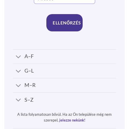
ELLENŐRZÉS
A–F
G–L
M–R
S–Z
A lista folyamatosan bővül. Ha az Ön települése még nem
szerepel,
jelezze nekünk!