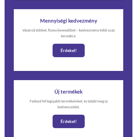
Mennyiségi kedvezmény
Vásárolj többet, fizess kevesebbet – kedvezmény több száz
termékre.
Érdekel!
Új termékek
Fedezd fel legújabb termékeinket, és találd meg új
kedvenceidet.
Érdekel!