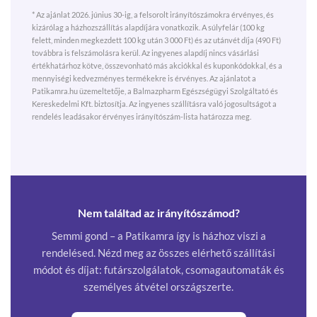
* Az ajánlat 2026. június 30-ig, a felsorolt irányítószámokra érvényes, és
kizárólag a házhozszállítás alapdíjára vonatkozik. A súlyfelár (100 kg
felett, minden megkezdett 100 kg után 3 000 Ft) és az utánvét díja (490 Ft)
továbbra is felszámolásra kerül. Az ingyenes alapdíj nincs vásárlási
értékhatárhoz kötve, összevonható más akciókkal és kuponkódokkal, és a
mennyiségi kedvezményes termékekre is érvényes. Az ajánlatot a
Patikamra.hu üzemeltetője, a Balmazpharm Egészségügyi Szolgáltató és
Kereskedelmi Kft. biztosítja. Az ingyenes szállításra való jogosultságot a
rendelés leadásakor érvényes irányítószám-lista határozza meg.
Nem találtad az irányítószámod?
Semmi gond – a Patikamra így is házhoz viszi a
rendelésed. Nézd meg az összes elérhető szállítási
módot és díjat: futárszolgálatok, csomagautomaták és
személyes átvétel országszerte.