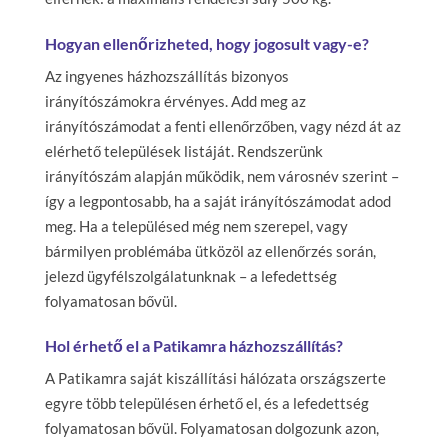
Hogyan ellenőrizheted, hogy jogosult vagy-e?
Az ingyenes házhozszállítás bizonyos
irányítószámokra érvényes. Add meg az
irányítószámodat a fenti ellenőrzőben, vagy nézd át az
elérhető települések listáját. Rendszerünk
irányítószám alapján működik, nem városnév szerint –
így a legpontosabb, ha a saját irányítószámodat adod
meg. Ha a településed még nem szerepel, vagy
bármilyen problémába ütközöl az ellenőrzés során,
jelezd ügyfélszolgálatunknak – a lefedettség
folyamatosan bővül.
Hol érhető el a Patikamra házhozszállítás?
A Patikamra saját kiszállítási hálózata országszerte
egyre több településen érhető el, és a lefedettség
folyamatosan bővül. Folyamatosan dolgozunk azon,