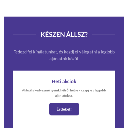
KÉSZEN ÁLLSZ?
Fedezd fel kínálatunkat, és kezdj el válogatni a legjobb
ajánlatok közül.
Heti akciók
Aktuális kedvezményeink hétről hétre – csapj le a legjobb
ajánlatokra.
Érdekel!