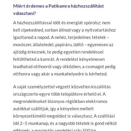
Miért érdemes a Patikamra házhozszállítást
választani?
A házhozszállítással időt és energiát spórolsz: nem
kell cipekedned, sorban állnod vagy a nyitvatartáshoz
igazítanod a napod. A nehéz, terjedelmes tételek –
mosószer, állateledel, papíráru, üdítő – egyenesen az
ajtódig érkeznek, te pedig egyetlen rendeléssel
feltöltheted a kamrát. A rendelést kényelmesen
leadhatod otthonról vagy útközben, a csomagot pedig
otthonra vagy akár a munkahelyedre is kérheted.
A saját személyzettel végzett közvetlen kiszállítás
országszerte egyre több településre érhető el. A
megrendeléseket bizonyos régiókban elektromos
autókkal szállítjuk, így a kényelem mellett
környezetkímélő megoldást is választasz. A szállítási
idő 2–5 munkanap, és a nagyobb tételek is gond nélkül
elférnek: a maximális rendelési súly 500 kg.