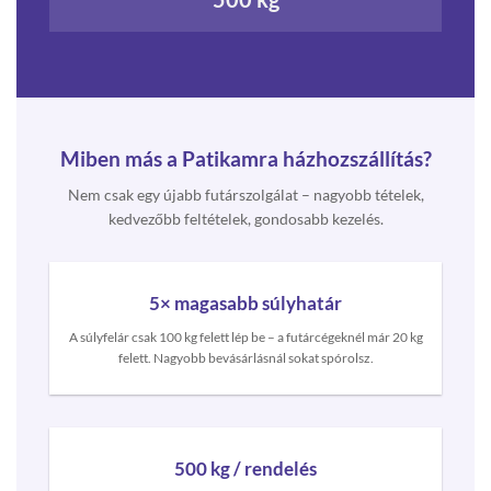
Miben más a Patikamra házhozszállítás?
Nem csak egy újabb futárszolgálat – nagyobb tételek,
kedvezőbb feltételek, gondosabb kezelés.
5× magasabb súlyhatár
A súlyfelár csak 100 kg felett lép be – a futárcégeknél már 20 kg
felett. Nagyobb bevásárlásnál sokat spórolsz.
500 kg / rendelés