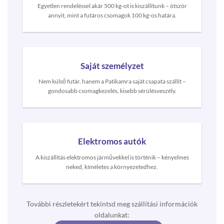
Egyetlen rendeléssel akár 500 kg-ot is kiszállítunk – ötször
annyit, mint a futáros csomagok 100 kg-os határa.
Saját személyzet
Nem külső futár, hanem a Patikamra saját csapata szállít –
gondosabb csomagkezelés, kisebb sérülésveszély.
Elektromos autók
A kiszállítás elektromos járművekkel is történik – kényelmes
neked, kíméletes a környezetedhez.
További részletekért tekintsd meg szállítási információk
oldalunkat: