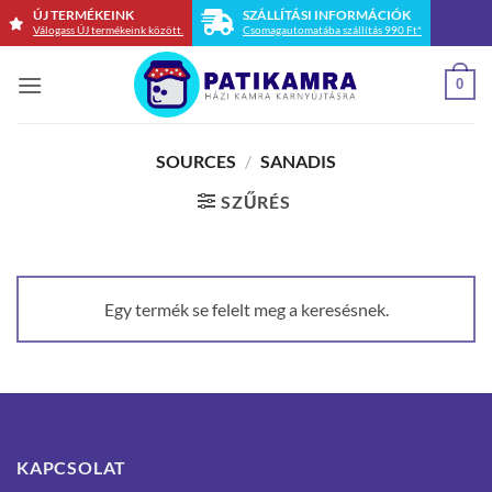
Skip
ÚJ TERMÉKEINK
SZÁLLÍTÁSI INFORMÁCIÓK
Válogass ÚJ termékeink között.
Csomagautomatába szállítás 990 Ft*
to
content
0
SOURCES
/
SANADIS
SZŰRÉS
Egy termék se felelt meg a keresésnek.
KAPCSOLAT