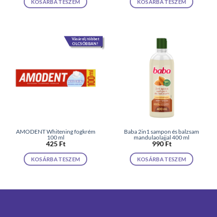
KOSÁRBA TESZEM
KOSÁRBA TESZEM
Vásárolj többet
OLCSÓBBAN!
AMODENT Whitening fogkrém
Baba 2in1 sampon és balzsam
100 ml
mandulaolajjal 400 ml
425
Ft
990
Ft
KOSÁRBA TESZEM
KOSÁRBA TESZEM