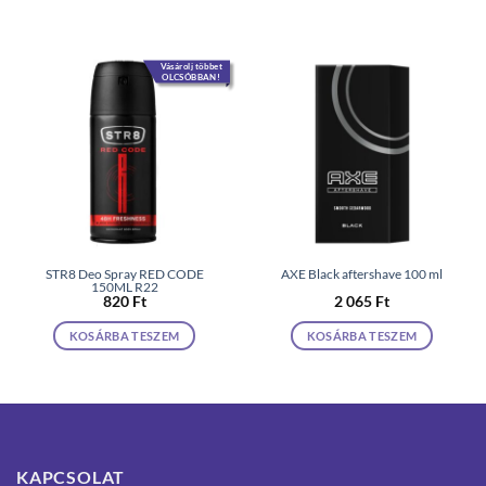
Vásárolj többet
OLCSÓBBAN!
STR8 Deo Spray RED CODE
AXE Black aftershave 100 ml
150ML R22
820
Ft
2 065
Ft
KOSÁRBA TESZEM
KOSÁRBA TESZEM
KAPCSOLAT