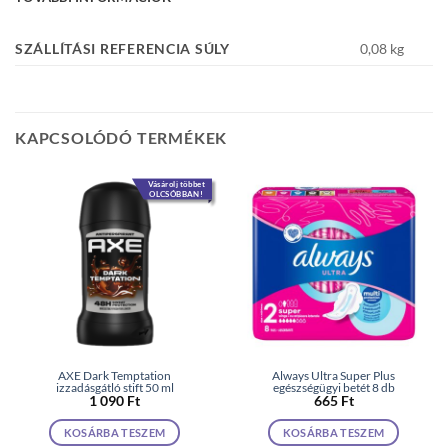
SZÁLLÍTÁSI REFERENCIA SÚLY
0,08 kg
KAPCSOLÓDÓ TERMÉKEK
Vásárolj többet
OLCSÓBBAN!
AXE Dark Temptation
Always Ultra Super Plus
izzadásgátló stift 50 ml
egészségügyi betét 8 db
1 090
Ft
665
Ft
KOSÁRBA TESZEM
KOSÁRBA TESZEM