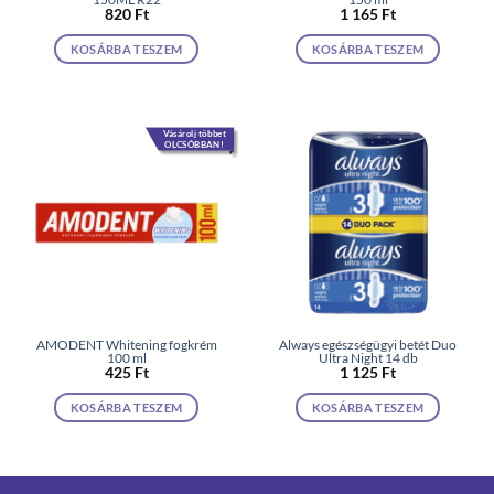
820
Ft
1 165
Ft
KOSÁRBA TESZEM
KOSÁRBA TESZEM
Vásárolj többet
OLCSÓBBAN!
AMODENT Whitening fogkrém
Always egészségügyi betét Duo
100 ml
Ultra Night 14 db
425
Ft
1 125
Ft
KOSÁRBA TESZEM
KOSÁRBA TESZEM