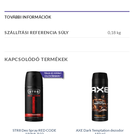
TOVÁBBI INFORMÁCIÓK
SZÁLLÍTÁSI REFERENCIA SÚLY
0,18 kg
KAPCSOLÓDÓ TERMÉKEK
Vásárolj többet
OLCSÓBBAN!
STR8 Deo Spray RED CODE
AXE Dark Temptation dezodor
150ML R22
150 ml