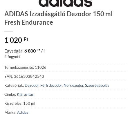
ADIDAS Izzadásgátló Dezodor 150 ml
Fresh Endurance
1 020
Ft
Ft
Egységár:
6 800
/ l
Elfogyott
Termékazonosító: 11026
EAN: 3616303842543
Kategóriák:
Dezodor
,
Férfi dezodor
,
Női dezodor
,
Szépségápolás
Címke:
Kiárusítás
Kiszerelés: 150 ml
Márka:
Adidas