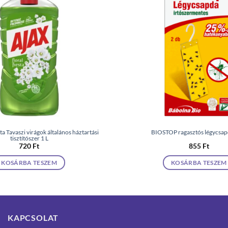
sta Tavaszi virágok általános háztartási
BIOSTOP ragasztós légycsap
tisztítószer 1 L
720
Ft
855
Ft
KOSÁRBA TESZEM
KOSÁRBA TESZEM
KAPCSOLAT