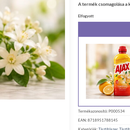
A termék csomagolása a k
Elfogyott
Termékazonosító: P000534
EAN: 8718951788145
Kategóriák:
Tisztítószer
,
Tisztí