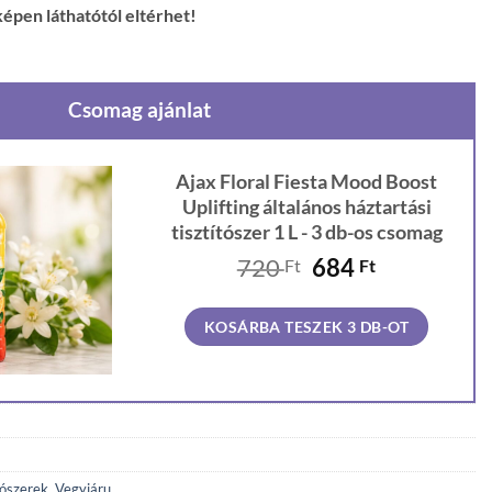
épen láthatótól eltérhet!
Csomag ajánlat
Ajax Floral Fiesta Mood Boost
Uplifting általános háztartási
tisztítószer 1 L - 3 db-os csomag
Original
Current
720
684
Ft
Ft
price
price
was:
is:
KOSÁRBA TESZEK 3 DB-OT
720 Ft.
684 Ft.
tószerek
,
Vegyiáru