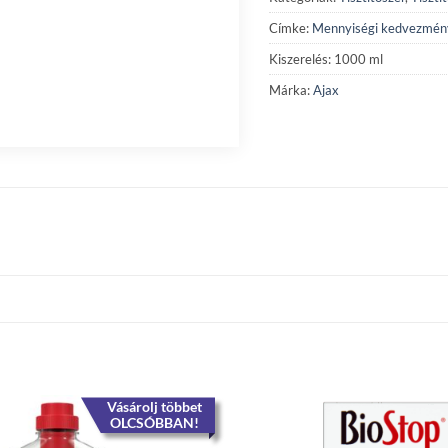
Címke:
Mennyiségi kedvezmén
Kiszerelés: 1000 ml
Márka:
Ajax
Vásárolj többet
OLCSÓBBAN!