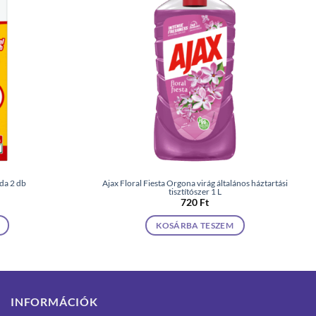
da 2 db
Ajax Floral Fiesta Orgona virág általános háztartási
tisztítószer 1 L
720
Ft
KOSÁRBA TESZEM
INFORMÁCIÓK