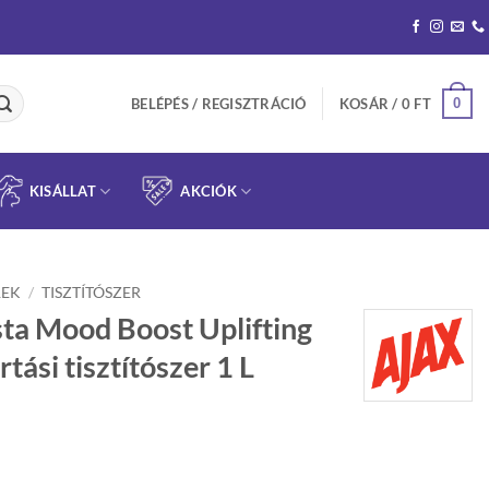
0
BELÉPÉS / REGISZTRÁCIÓ
KOSÁR /
0
FT
KISÁLLAT
AKCIÓK
REK
/
TISZTÍTÓSZER
sta Mood Boost Uplifting
tási tisztítószer 1 L