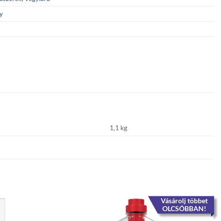
y
1,1 kg
Vásárolj többet
OLCSÓBBAN!