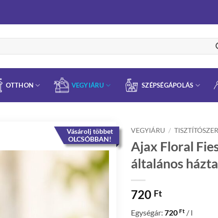
OTTHON
VEGYIÁRU
SZÉPSÉGÁPOLÁS
VEGYIÁRU
/
TISZTÍTÓSZE
Vásárolj többet
OLCSÓBBAN!
Ajax Floral Fie
általános háztar
720
Ft
Ft
Egységár:
720
/ l