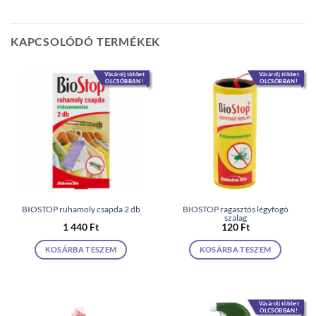
KAPCSOLÓDÓ TERMÉKEK
Vásárolj többet
Vásárolj többet
OLCSÓBBAN!
OLCSÓBBAN!
BIOSTOP ruhamoly csapda 2 db
BIOSTOP ragasztós légyfogó
szalag
1 440
Ft
120
Ft
KOSÁRBA TESZEM
KOSÁRBA TESZEM
Vásárolj többet
OLCSÓBBAN!