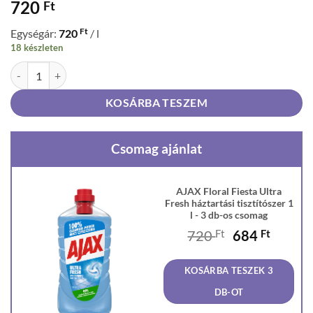
720
Ft
Ft
Egységár:
720
/ l
18 készleten
AJAX Floral Fiesta Ultra Fresh háztartási tisztítószer 1 l mennyiség
KOSÁRBA TESZEM
Csomag ajánlat
AJAX Floral Fiesta Ultra
Fresh háztartási tisztítószer 1
l - 3 db-os csomag
Original
Curren
720
Ft
684
Ft
price
price
was:
is:
KOSÁRBA TESZEK 3
720 Ft.
684 Ft
DB-OT