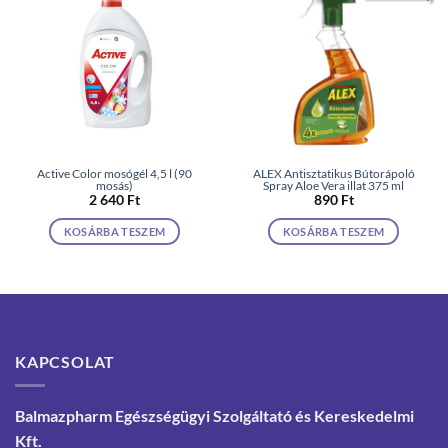
Active Color mosógél 4,5 l (90
ALEX Antisztatikus Bútorápoló
mosás)
Spray Aloe Vera illat 375 ml
2 640
Ft
890
Ft
KOSÁRBA TESZEM
KOSÁRBA TESZEM
KAPCSOLAT
Balmazpharm Egészségügyi Szolgáltató és Kereskedelmi
Kft.