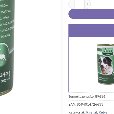
Alfi Dog Konzerv Vad 1240g
Termékazonosító: 89636
EAN: 8594014726633
Kategóriák:
Kisállat
,
Kutya