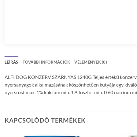
LEÍRÁS
TOVÁBBI INFORMÁCIÓK
VÉLEMÉNYEK (0)
ALFI DOG KONZERV SZÁRNYAS 1240G Teljes értékű konzerv vadhús
nyersanyagok alkalmazásának köszönhetően kutyája egy kiválóan
nyersrost max. 1% kálcium min. 1% foszfor min. 0 60 nátrium m
KAPCSOLÓDÓ TERMÉKEK