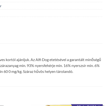
y
 kortól ajánljuk. Az Alfi Dog etetésével a garantált minőségű
Szárazanyag min. 93% nyersfehérje min. 16% nyerszsír min. 6%
n 60 0 mg/kg. Száraz hűvös helyen tárolandó.