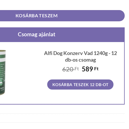
 mennyiség
KOSÁRBA TESZEM
Csomag ajánlat
Alfi Dog Konzerv Vad 1240g - 12
db-os csomag
Original
Current
620
589
Ft
Ft
price
price
was:
is:
KOSÁRBA TESZEK 12 DB-OT
620 Ft.
589 Ft.