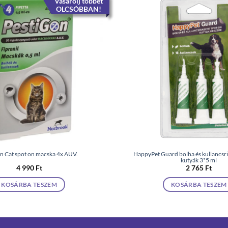
Vásárolj többet
OLCSÓBBAN!
n Cat spot on macska 4x AUV.
HappyPet Guard bolha és kullancsr
kutyák 3*5 ml
4 990
Ft
2 765
Ft
KOSÁRBA TESZEM
KOSÁRBA TESZEM