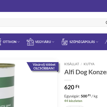
OTTHON
VEGYIÁRU
SZÉPSÉGÁPOLÁS
KISÁLLAT
/
KUTYA
Vásárolj többet
OLCSÓBBAN!
Alfi Dog Konz
620
Ft
Ft
Egységár:
500
/ kg
44 készleten