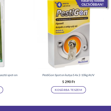
Vásárolj többet
OLCSÓBBAN!
iasztó spot-on
PestiGon Spot on kutya S 4x 2-10kg AUV
5 290
Ft
KOSÁRBA TESZEM