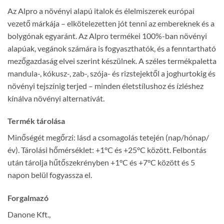
Az Alpro a növényi alapú italok és élelmiszerek európai
vezető márkája – elkötelezetten jót tenni az embereknek és a
bolygónak egyaránt. Az Alpro termékei 100%-ban növényi
alapúak, vegánok számára is fogyaszthatók, és a fenntartható
mezőgazdaság elvei szerint készülnek. A széles termékpaletta
mandula-, kókusz-, zab-, szója- és rizstejektől a joghurtokig és
növényi tejszínig terjed – minden életstílushoz és ízléshez
kínálva növényi alternatívát.
Termék tárolása
Minőségét megőrzi: lásd a csomagolás tetején (nap/hónap/
év). Tárolási hőmérséklet: +1°C és +25°C között. Felbontás
után tárolja hűtőszekrényben +1°C és +7°C között és 5
napon belül fogyassza el.
Forgalmazó
Danone Kft.,