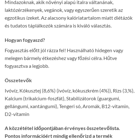
Mindazoknak, akik növényi alapú italra váltanának,
laktózérzékenyek, vegánok, vagy egyszerűen szeretik az
egzotikus ízeket. Az alacsony kalóriatartalom miatt diétázók
és tudatos táplálkozók számára is kiváló választás.
Hogyan fogyaszd?
Fogyasztás előtt jól rázza fel! Használható hidegen vagy
melegen bármely étkezéshez vagy főzési célra. Hűtve
fogyasztva a legjobb.
Összetevők
Ivóvíz, Kókusztej (8,6%) (ivóvíz, kókuszkrém (4%)), Rizs (3,%),
Kalcium (trikalcium-foszfát), Stabilizátorok (guargumi,
gellángumi, xantángumi), Tengeri só, Aromák, B12-vitamin,
D2-vitamin
A közzététel időpontjában érvényes összetevőlista.
Pontos információért mindig ellenőrizd a termék