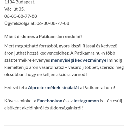
1134 Budapest,
Váci út 35.
06-80-88-77-88
Ügyfélszolgálat: 06-80-88-77-88
Miért érdemes a Patikamrán rendelni?
Mert megbízható forrásból, gyors kiszállítással és kedvező
áron juthat hozzá kedvenceidhez. A Patikamra.hu-n több
száz termékre érvényes
mennyiségi kedvezménnyel
mindig
kiemelten jó áron vásárolhatsz – vásárolj többet, szerezd meg
olcsóbban, hogy ne kelljen akcióra várnod!
Fedezd fel a
Alpro termékek kínálatát
a Patikamra.hu-n!
Kövess minket a
Facebookon
és az
Instagramon
is – értesülj
elsőként akcióinkról és újdonságainkról!