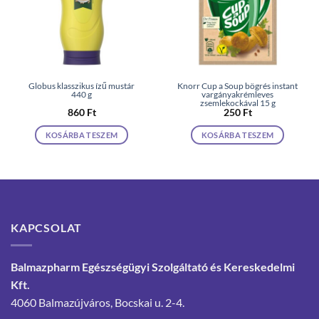
Globus klasszikus ízű mustár
Knorr Cup a Soup bögrés instant
440 g
vargányakrémleves
zsemlekockával 15 g
860
Ft
250
Ft
KOSÁRBA TESZEM
KOSÁRBA TESZEM
KAPCSOLAT
Balmazpharm Egészségügyi Szolgáltató és Kereskedelmi
Kft.
4060 Balmazújváros, Bocskai u. 2-4.