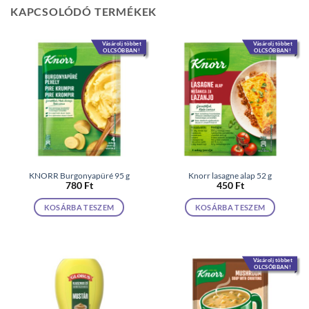
KAPCSOLÓDÓ TERMÉKEK
Vásárolj többet
Vásárolj többet
OLCSÓBBAN!
OLCSÓBBAN!
KNORR Burgonyapüré 95 g
Knorr lasagne alap 52 g
780
Ft
450
Ft
KOSÁRBA TESZEM
KOSÁRBA TESZEM
Vásárolj többet
OLCSÓBBAN!