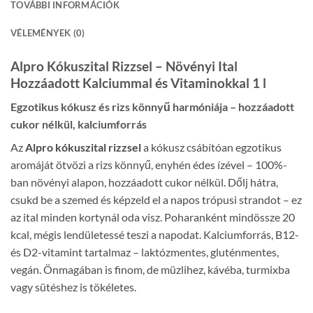
TOVÁBBI INFORMÁCIÓK
VÉLEMÉNYEK (0)
Alpro Kókuszital Rizzsel – Növényi Ital
Hozzáadott Kalciummal és Vitaminokkal 1 l
Egzotikus kókusz és rizs könnyű harmóniája – hozzáadott
cukor nélkül, kalciumforrás
Az
Alpro kókuszital rizzsel
a kókusz csábítóan egzotikus
aromáját ötvözi a rizs könnyű, enyhén édes ízével – 100%-
ban növényi alapon, hozzáadott cukor nélkül. Dőlj hátra,
csukd be a szemed és képzeld el a napos trópusi strandot – ez
az ital minden kortynál oda visz. Poharanként mindössze 20
kcal, mégis lendületessé teszi a napodat. Kalciumforrás, B12-
és D2-vitamint tartalmaz – laktózmentes, gluténmentes,
vegán. Önmagában is finom, de müzlihez, kávéba, turmixba
vagy sütéshez is tökéletes.