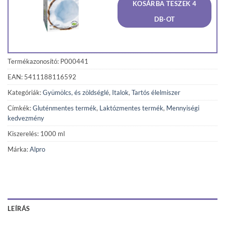
KOSÁRBA TESZEK 4
920 Ft.
874 Ft
DB-OT
Termékazonosító: P000441
EAN: 5411188116592
Kategóriák:
Gyümölcs, és zöldséglé
,
Italok
,
Tartós élelmiszer
Címkék:
Gluténmentes termék
,
Laktózmentes termék
,
Mennyiségi
kedvezmény
Kiszerelés: 1000 ml
Márka:
Alpro
LEÍRÁS