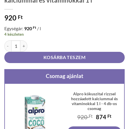
kalciummal és vitaminokkal 1 l
920
Ft
Ft
Egységár:
920
/ l
4 készleten
Alpro kókuszital rizzsel hozzáadott kalciummal és vitaminokkal 1 l m
KOSÁRBA TESZEM
Csomag ajánlat
Alpro kókuszital rizzsel
hozzáadott kalciummal és
vitaminokkal 1 l - 4 db-os
csomag
Original
Curren
920
Ft
874
Ft
price
price
was:
is: