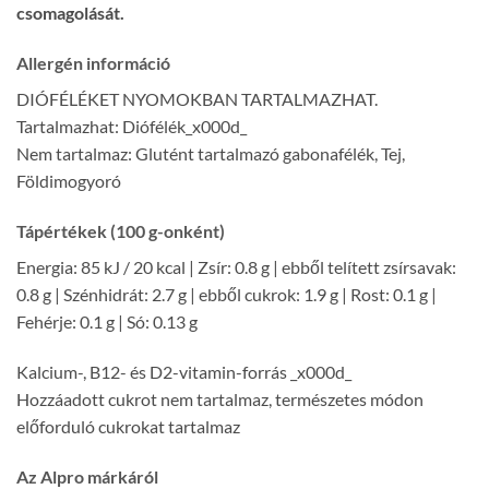
csomagolását.
Allergén információ
DIÓFÉLÉKET NYOMOKBAN TARTALMAZHAT.
Tartalmazhat: Diófélék_x000d_
Nem tartalmaz: Glutént tartalmazó gabonafélék, Tej,
Földimogyoró
Tápértékek (100 g-onként)
Energia: 85 kJ / 20 kcal | Zsír: 0.8 g | ebből telített zsírsavak:
0.8 g | Szénhidrát: 2.7 g | ebből cukrok: 1.9 g | Rost: 0.1 g |
Fehérje: 0.1 g | Só: 0.13 g
Kalcium-, B12- és D2-vitamin-forrás _x000d_
Hozzáadott cukrot nem tartalmaz, természetes módon
előforduló cukrokat tartalmaz
Az Alpro márkáról