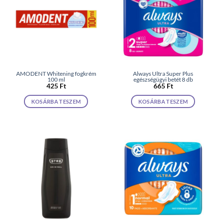
AMODENT Whitening fogkrém
Always Ultra Super Plus
100 ml
egészségügyi betét 8 db
425
Ft
665
Ft
KOSÁRBA TESZEM
KOSÁRBA TESZEM