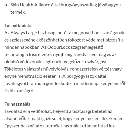
Skin Health Alliance által bőrgyógyászatilag jóváhagyott
termék.
Termékleírás
Az Always Large tisztasági betét a megnövelt hosszúságának
és szélességének köszönhetően fokozott védelmet biztosít a
mindennapokban. Az OdourLock szagsemlegesítő
technológia friss érzetet nyújt, míg a nedvszívó mag és az
oldalsó védőzónák segítenek megelőzni a szivárgást.
Tökéletes választás hüvelyfolyás, rendszertelen vérzés vagy
enyhe menstruáció esetén is. A bőrgyógyászok által
jóváhagyott formula gondoskodik a mindennapi kényelemről
és biztonságról.
Felhasználás
Távolítsd el a védőfóliát, helyezd a tisztasági betétet az
alsóneműbe, majd igazítsd el, hogy kényelmesen illeszkedjen.
Egyszer használatos termék. Használat után ne húzd le a