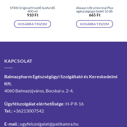
STR8 Original frissítő tusfürdő
Always Ultra Normal Plus
400 ml
egészségügyi betét 10 db
910
Ft
665
Ft
KOSÁRBA TESZEM
KOSÁRBA TESZEM
KAPCSOLAT
Balmazpharm Egészségügyi Szolgáltató és Kereskedelmi
Kft.
4060 Balmazújváros, Bocskai u. 2-4.
Ügyfélszolgálat elérhetősége
: H-P 8-16
Tel.:
+36213007542
E-mail.:
ugyfelszolgalat@patikamra.hu