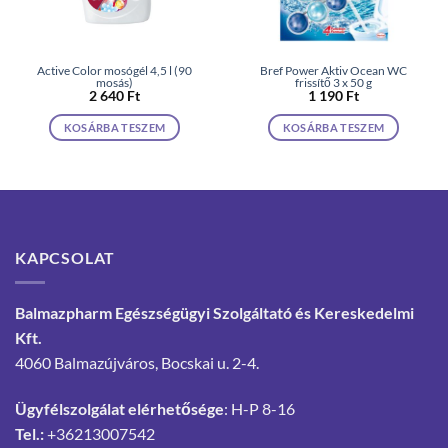
Active Color mosógél 4,5 l (90
Bref Power Aktiv Ocean WC
mosás)
frissítő 3 x 50 g
2 640
Ft
1 190
Ft
KOSÁRBA TESZEM
KOSÁRBA TESZEM
KAPCSOLAT
Balmazpharm Egészségügyi Szolgáltató és Kereskedelmi
Kft.
4060 Balmazújváros, Bocskai u. 2-4.
Ügyfélszolgálat elérhetősége
: H-P 8-16
Tel.:
+36213007542