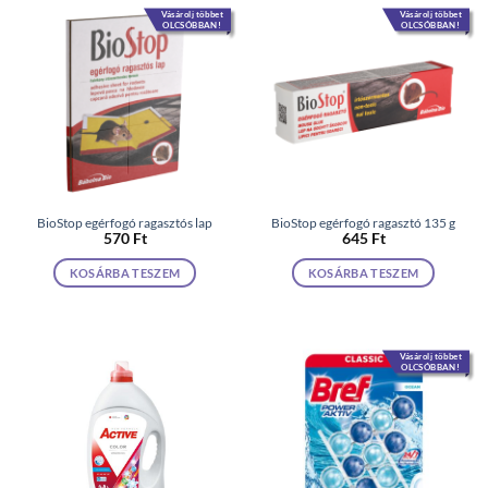
Vásárolj többet
Vásárolj többet
OLCSÓBBAN!
OLCSÓBBAN!
BioStop egérfogó ragasztós lap
BioStop egérfogó ragasztó 135 g
570
Ft
645
Ft
KOSÁRBA TESZEM
KOSÁRBA TESZEM
Vásárolj többet
OLCSÓBBAN!