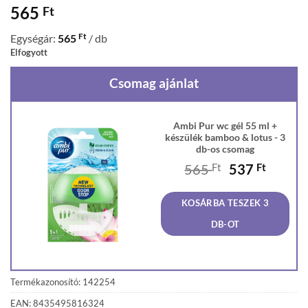
565
Ft
Ft
Egységár:
565
/ db
Elfogyott
Csomag ajánlat
Ambi Pur wc gél 55 ml +
készülék bamboo & lotus - 3
db-os csomag
Original
Curren
565
Ft
537
Ft
price
price
was:
is:
KOSÁRBA TESZEK 3
565 Ft.
537 Ft
DB-OT
Termékazonosító: 142254
EAN: 8435495816324