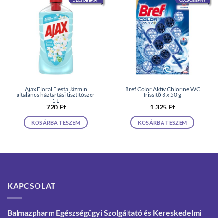
OLCSÓBBAN!
OLCSÓBBAN!
Ajax Floral Fiesta Jázmin
Bref Color Aktiv Chlorine WC
általános háztartási tisztítószer
frissítő 3 x 50 g
1 L
720
Ft
1 325
Ft
KOSÁRBA TESZEM
KOSÁRBA TESZEM
KAPCSOLAT
Balmazpharm Egészségügyi Szolgáltató és Kereskedelmi