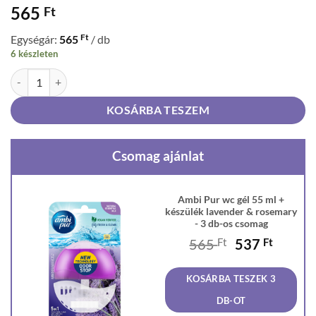
565
Ft
Ft
Egységár:
565
/ db
6 készleten
Ambi Pur wc gél 55 ml + készülék lavender & rosemary mennyiség
KOSÁRBA TESZEM
Csomag ajánlat
Ambi Pur wc gél 55 ml +
készülék lavender & rosemary
- 3 db-os csomag
Original
Curren
565
Ft
537
Ft
price
price
was:
is:
KOSÁRBA TESZEK 3
565 Ft.
537 Ft
DB-OT