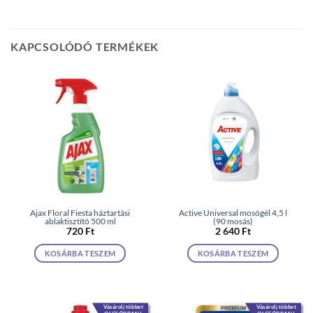
KAPCSOLÓDÓ TERMÉKEK
Ajax Floral Fiesta háztartási
Active Universal mosógél 4,5 l
ablaktisztító 500 ml
(90 mosás)
720
Ft
2 640
Ft
KOSÁRBA TESZEM
KOSÁRBA TESZEM
Vásárolj többet
Vásárolj többet