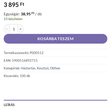
3 895
Ft
Ft
Egységár:
38,95
/ db
13 készleten
AMBULEX Latex Púderes Gumikesztyű "L" 100 db mennyiség
KOSÁRBA TESZEM
Termékazonosító: P000512
EAN: 5900516892715
Kategóriák:
Háztartás
,
Kesztyű
,
Otthon
Kiszerelés: 100 db
LEÍRÁS