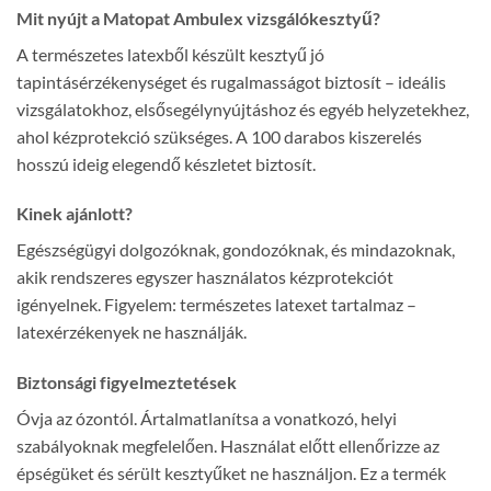
Mit nyújt a Matopat Ambulex vizsgálókesztyű?
A természetes latexből készült kesztyű jó
tapintásérzékenységet és rugalmasságot biztosít – ideális
vizsgálatokhoz, elsősegélynyújtáshoz és egyéb helyzetekhez,
ahol kézprotekció szükséges. A 100 darabos kiszerelés
hosszú ideig elegendő készletet biztosít.
Kinek ajánlott?
Egészségügyi dolgozóknak, gondozóknak, és mindazoknak,
akik rendszeres egyszer használatos kézprotekciót
igényelnek. Figyelem: természetes latexet tartalmaz –
latexérzékenyek ne használják.
Biztonsági figyelmeztetések
Óvja az ózontól. Ártalmatlanítsa a vonatkozó, helyi
szabályoknak megfelelően. Használat előtt ellenőrizze az
épségüket és sérült kesztyűket ne használjon. Ez a termék