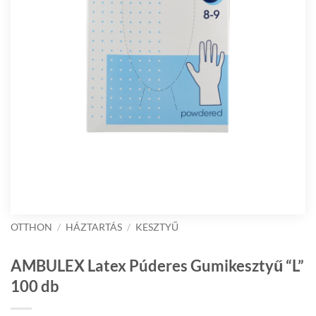
OTTHON
/
HÁZTARTÁS
/
KESZTYŰ
AMBULEX Latex Púderes Gumikesztyű “L”
100 db