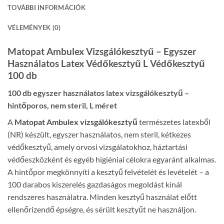
TOVÁBBI INFORMÁCIÓK
VÉLEMÉNYEK (0)
Matopat Ambulex Vizsgálókesztyű – Egyszer
Használatos Latex Védőkesztyű L Védőkesztyű
100 db
100 db egyszer használatos latex vizsgálókesztyű –
hintőporos, nem steril, L méret
A
Matopat Ambulex vizsgálókesztyű
természetes latexből
(NR) készült, egyszer használatos, nem steril, kétkezes
védőkesztyű, amely orvosi vizsgálatokhoz, háztartási
védőeszközként és egyéb higiéniai célokra egyaránt alkalmas.
A hintőpor megkönnyíti a kesztyű felvételét és levételét – a
100 darabos kiszerelés gazdaságos megoldást kínál
rendszeres használatra. Minden kesztyű használat előtt
ellenőrizendő épségre, és sérült kesztyűt ne használjon.