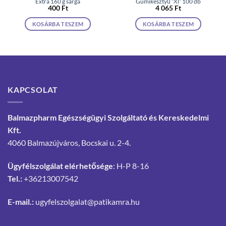
Extra 160 g sárga
Gumikesztyű “Xl” 100 db
400
Ft
4 065
Ft
KOSÁRBA TESZEM
KOSÁRBA TESZEM
KAPCSOLAT
Balmazpharm Egészségügyi Szolgáltató és Kereskedelmi
Kft.
4060 Balmazújváros, Bocskai u. 2-4.
Ügyfélszolgálat elérhetősége
: H-P 8-16
Tel.:
+36213007542
E-mail.:
ugyfelszolgalat@patikamra.hu