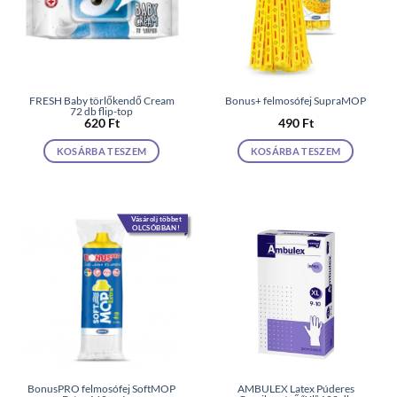
FRESH Baby törlőkendő Cream
Bonus+ felmosófej SupraMOP
72 db flip-top
620
Ft
490
Ft
KOSÁRBA TESZEM
KOSÁRBA TESZEM
Vásárolj többet
OLCSÓBBAN!
BonusPRO felmosófej SoftMOP
AMBULEX Latex Púderes