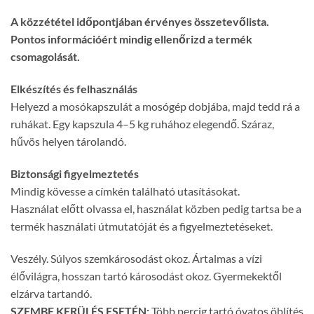
A közzététel időpontjában érvényes összetevőlista.
Pontos információért mindig ellenőrizd a termék
csomagolását.
Elkészítés és felhasználás
Helyezd a mosókapszulát a mosógép dobjába, majd tedd rá a
ruhákat. Egy kapszula 4–5 kg ruhához elegendő. Száraz,
hűvös helyen tárolandó.
Biztonsági figyelmeztetés
Mindig kövesse a címkén található utasításokat.
Használat előtt olvassa el, használat közben pedig tartsa be a
termék használati útmutatóját és a figyelmeztetéseket.
Veszély. Súlyos szemkárosodást okoz. Ártalmas a vízi
élővilágra, hosszan tartó károsodást okoz. Gyermekektől
elzárva tartandó.
SZEMBE KERÜLÉS ESETÉN:
Több percig tartó óvatos öblítés