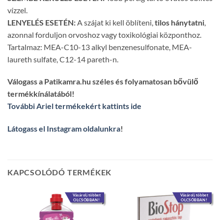
vízzel.
LENYELÉS ESETÉN:
A szájat ki kell öblíteni,
tilos hánytatni
,
azonnal forduljon orvoshoz vagy toxikológiai központhoz.
Tartalmaz: MEA-C10-13 alkyl benzenesulfonate, MEA-
laureth sulfate, C12-14 pareth-n.
Válogass a Patikamra.hu széles és folyamatosan bővülő
termékkínálatából!
További Ariel termékekért kattints ide
Látogass el Instagram oldalunkra
!
KAPCSOLÓDÓ TERMÉKEK
Vásárolj többet
Vásárolj többet
OLCSÓBBAN!
OLCSÓBBAN!