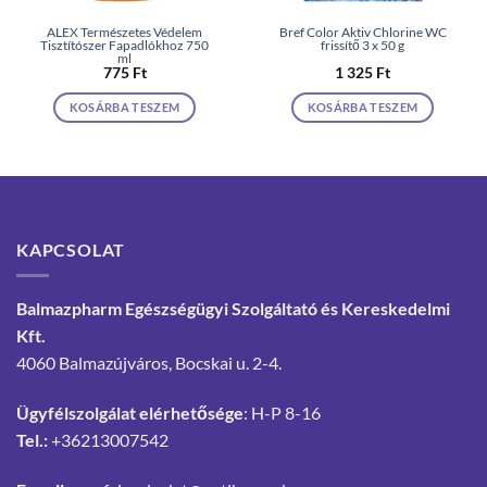
ALEX Természetes Védelem
Bref Color Aktiv Chlorine WC
Tisztítószer Fapadlókhoz 750
frissítő 3 x 50 g
ml
775
Ft
1 325
Ft
KOSÁRBA TESZEM
KOSÁRBA TESZEM
KAPCSOLAT
Balmazpharm Egészségügyi Szolgáltató és Kereskedelmi
Kft.
4060 Balmazújváros, Bocskai u. 2-4.
Ügyfélszolgálat elérhetősége
: H-P 8-16
Tel.:
+36213007542