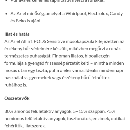
Az Ariel minőség, amelyet a Whirlpool, Electrolux, Candy
és Beko is ajánl.
Illat és hatás
Az Ariel Allin1 PODS Sensitive mosókapszula kifejezetten az
érzékeny bőr védelmére készült, miközben megőrzi a ruhák
természetes puhaságát. Finoman illatos, hipoallergén
formulája a gyengéd frissesség érzetét kelti – mintha minden
mosás után egy tiszta, puha ölelés várna. Ideális mindennapi
használatra, gyermekek vagy érzékeny bőrű felnőttek
ruháihoz is.
Összetevők
30% anionos felületaktív anyagok, 5–15% szappan, <5%
nemionos felületaktív anyagok, foszfonátok, enzimek, optikai
fehérítők, illatszerek.