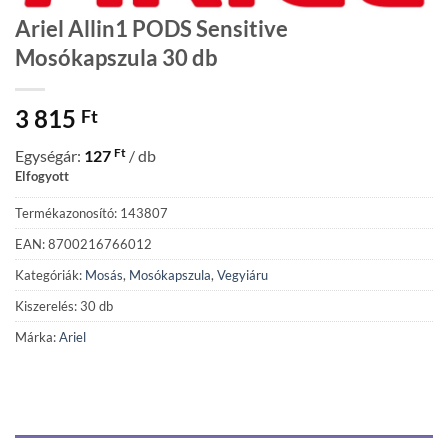
Ariel Allin1 PODS Sensitive
Mosókapszula 30 db
3 815
Ft
Ft
Egységár:
127
/ db
Elfogyott
Termékazonosító: 143807
EAN: 8700216766012
Kategóriák:
Mosás
,
Mosókapszula
,
Vegyiáru
Kiszerelés: 30 db
Márka:
Ariel