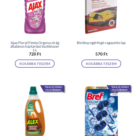
Ajax Floral Fiesta Orgona virág
BioStop egérfogó ragasztós lap
általános háztartási tisztítószer
1 L
720
Ft
570
Ft
KOSÁRBA TESZEM
KOSÁRBA TESZEM
Vásárolj többet
Vásárolj többet
OLCSÓBBAN!
OLCSÓBBAN!