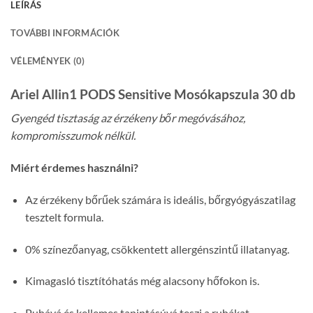
LEÍRÁS
TOVÁBBI INFORMÁCIÓK
VÉLEMÉNYEK (0)
Ariel Allin1 PODS Sensitive Mosókapszula 30 db
Gyengéd tisztaság az érzékeny bőr megóvásához,
kompromisszumok nélkül.
Miért érdemes használni?
Az érzékeny bőrűek számára is ideális, bőrgyógyászatilag
tesztelt formula.
0% színezőanyag, csökkentett allergénszintű illatanyag.
Kimagasló tisztítóhatás még alacsony hőfokon is.
Puhává és kellemes tapintásúvá teszi a ruhákat.