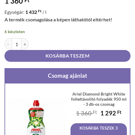
1 360
Ft
Egységár:
1 432
/ l
A termék csomagolása a képen láthatótól eltérhet!
6 készleten
Ariel Diamond Bright White folteltávolító folyadék 950 ml mennyiség
KOSÁRBA TESZEM
Csomag ajánlat
Ariel Diamond Bright White
folteltávolító folyadék 950 ml
- 3 db-os csomag
Original
Curr
1 360
Ft
1 292
Ft
price
price
was:
is:
KOSÁRBA TESZEK 3
1
1