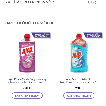
SZÁLLÍTÁSI REFERENCIA SÚLY
1,1 kg
KAPCSOLÓDÓ TERMÉKEK
Vásárolj többet
Vásárolj többet
OLCSÓBBAN!
OLCSÓBBAN!
Ajax Floral Fiesta Orgona virág
Ajax Boost háztartási
általános háztartási tisztítószer
tisztítószer Ecet&Levendula 1 l
1 L
720
Ft
720
Ft
KOSÁRBA TESZEM
KOSÁRBA TESZEM