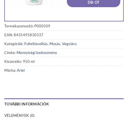
360 Ft.
292 F
DB-OT
Termékazonosító: P000509
EAN: 8435495830337
Kategóriák:
Folteltávolítás
,
Mosás
,
Vegyiáru
Címke:
Mennyiségi kedvezmény
Kiszerelés: 950 ml
Márka:
Ariel
TOVÁBBI INFORMÁCIÓK
VÉLEMÉNYEK (0)