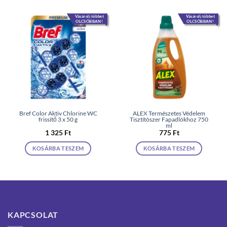
Vásárolj többet
Vásárolj többet
OLCSÓBBAN!
OLCSÓBBAN!
Bref Color Aktiv Chlorine WC
ALEX Természetes Védelem
frissítő 3 x 50 g
Tisztítószer Fapadlókhoz 750
ml
1 325
Ft
775
Ft
KOSÁRBA TESZEM
KOSÁRBA TESZEM
KAPCSOLAT