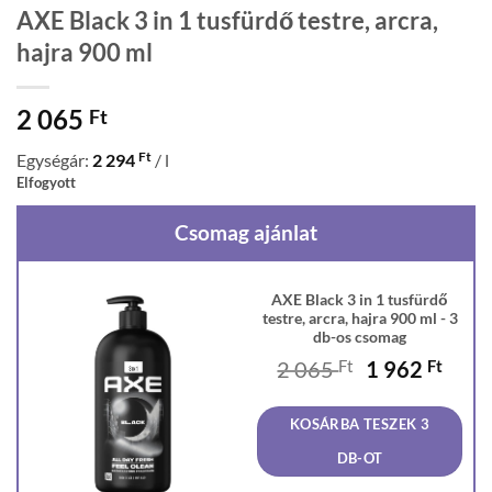
AXE Black 3 in 1 tusfürdő testre, arcra,
hajra 900 ml
2 065
Ft
Ft
Egységár:
2 294
/ l
Elfogyott
Csomag ajánlat
AXE Black 3 in 1 tusfürdő
testre, arcra, hajra 900 ml - 3
db-os csomag
Original
Curr
2 065
Ft
1 962
Ft
price
price
was:
is:
KOSÁRBA TESZEK 3
2
1
065 Ft.
962 F
DB-OT