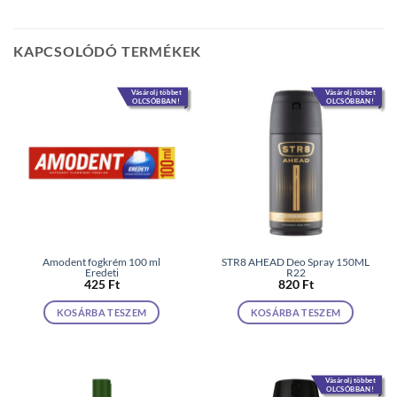
KAPCSOLÓDÓ TERMÉKEK
Vásárolj többet
Vásárolj többet
OLCSÓBBAN!
OLCSÓBBAN!
Amodent fogkrém 100 ml
STR8 AHEAD Deo Spray 150ML
Eredeti
R22
425
Ft
820
Ft
KOSÁRBA TESZEM
KOSÁRBA TESZEM
Vásárolj többet
OLCSÓBBAN!