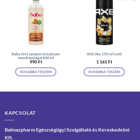
Baba 2in1 sampon és balzsam
AXE deo 150 ml Gold
mandulaolajjal 400 ml
990
Ft
1 165
Ft
KOSÁRBA TESZEM
KOSÁRBA TESZEM
KAPCSOLAT
Balmazpharm Egészségügyi Szolgáltató és Kereskedelmi
Kft.