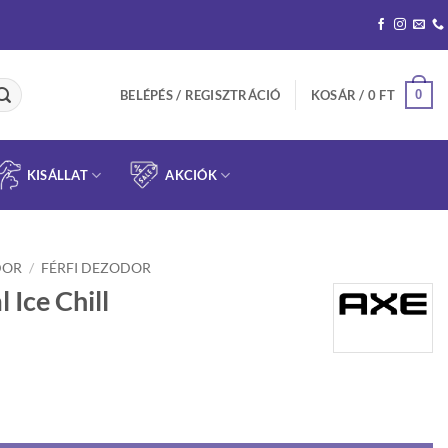
0
BELÉPÉS / REGISZTRÁCIÓ
KOSÁR /
0
FT
KISÁLLAT
AKCIÓK
DOR
/
FÉRFI DEZODOR
 Ice Chill