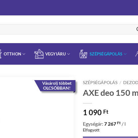
OTTHON
VEGYIÁRU
SZÉPSÉGÁPOLÁS
SZÉPSÉGÁPOLÁS
/
DEZO
Vásárolj többet
OLCSÓBBAN!
AXE deo 150 ml
1 090
Ft
Ft
Egységár:
7 267
/ l
Elfogyott