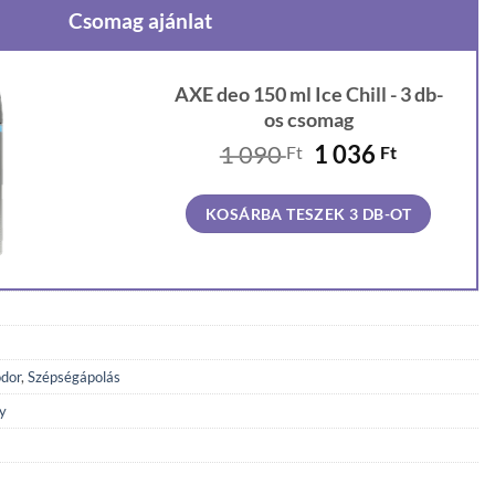
Csomag ajánlat
AXE deo 150 ml Ice Chill - 3 db-
os csomag
Original
Current
1 090
1 036
Ft
Ft
price
price
was:
is:
KOSÁRBA TESZEK 3 DB-OT
1
1
090 Ft.
036 Ft.
odor
,
Szépségápolás
y