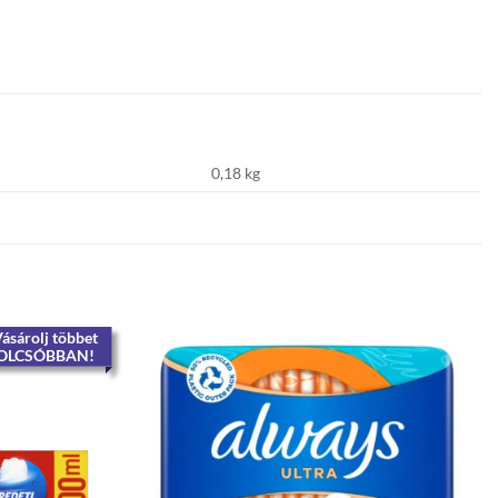
0,18 kg
ásárolj többet
OLCSÓBBAN!