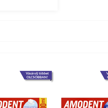
Vásárolj többet
V
OLCSÓBBAN!