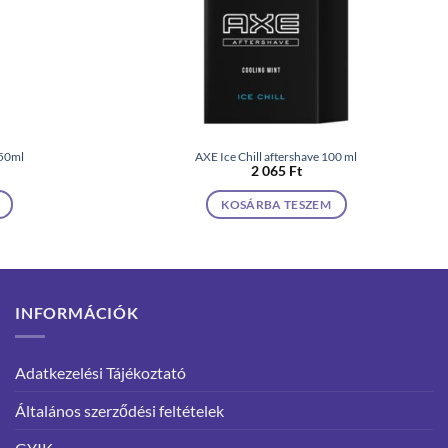
50ml
AXE Ice Chill aftershave 100 ml
2 065
Ft
KOSÁRBA TESZEM
INFORMÁCIÓK
Adatkezelési Tájékoztató
Általános szerződési feltételek