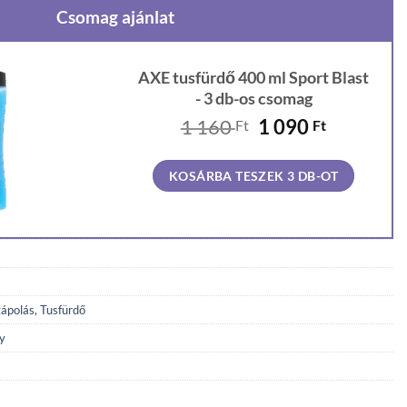
Csomag ajánlat
AXE tusfürdő 400 ml Sport Blast
- 3 db-os csomag
Original
Current
1 160
1 090
Ft
Ft
price
price
was:
is:
KOSÁRBA TESZEK 3 DB-OT
1
1
160 Ft.
090 Ft.
ápolás
,
Tusfürdő
y