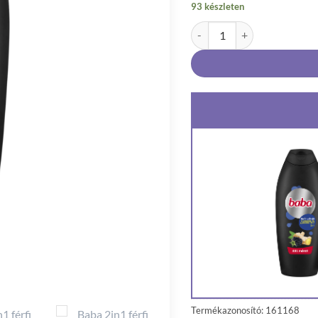
93 készleten
Baba 2in1 férfi tusfürdő vad
Termékazonosító: 161168