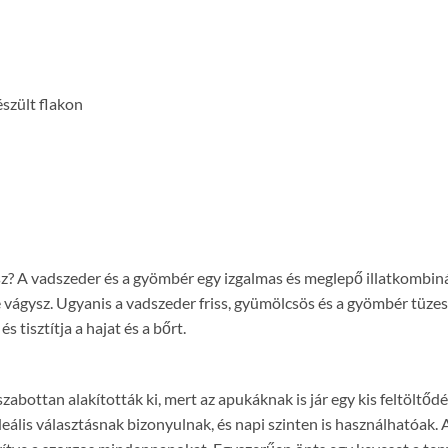
szült flakon
ysz? A vadszeder és a gyömbér egy izgalmas és meglepő illatkomb
ésre vágysz. Ugyanis a vadszeder friss, gyümölcsös és a gyömbér tüzes 
s tisztítja a hajat és a bőrt.
 szabottan alakították ki, mert az apukáknak is jár egy kis feltölt
ők ideális választásnak bizonyulnak, és napi szinten is használhat