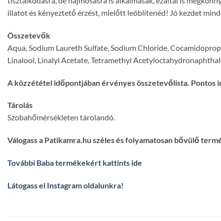
tisztálkodásra, de hajmosásra is alkalmasak, ezáltal is megkönn
illatot és kényeztető érzést, mielőtt leöblítenéd! Jó kezdet min
Összetevők
Aqua, Sodium Laureth Sulfate, Sodium Chloride, Cocamidopropyl
Linalool, Linalyl Acetate, Tetramethyl Acetyloctahydronaphtha
A közzététel időpontjában érvényes összetevőlista. Pontos i
Tárolás
Szobahőmérsékleten tárolandó.
Válogass a Patikamra.hu széles és folyamatosan bővülő term
További Baba termékekért kattints ide
Látogass el Instagram oldalunkra
!