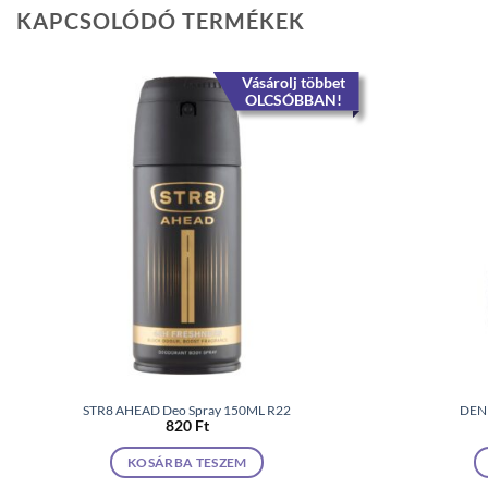
KAPCSOLÓDÓ TERMÉKEK
Vásárolj többet
OLCSÓBBAN!
STR8 AHEAD Deo Spray 150ML R22
DENI
820
Ft
KOSÁRBA TESZEM