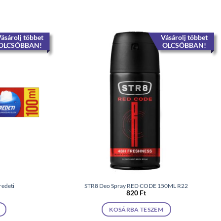
ásárolj többet
Vásárolj többet
OLCSÓBBAN!
OLCSÓBBAN!
redeti
STR8 Deo Spray RED CODE 150ML R22
820
Ft
KOSÁRBA TESZEM