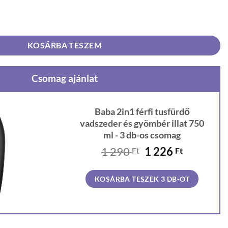
szeder és gyömbér illat 750 ml mennyiség
KOSÁRBA TESZEM
Csomag ajánlat
Baba 2in1 férfi tusfürdő
vadszeder és gyömbér illat 750
ml - 3 db-os csomag
Original
Current
1 290
1 226
Ft
Ft
price
price
was:
is:
KOSÁRBA TESZEK 3 DB-OT
1
1
290 Ft.
226 Ft.