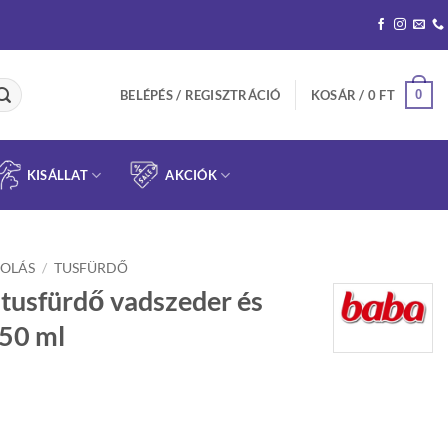
0
BELÉPÉS / REGISZTRÁCIÓ
KOSÁR /
0
FT
KISÁLLAT
AKCIÓK
OLÁS
/
TUSFÜRDŐ
i tusfürdő vadszeder és
750 ml