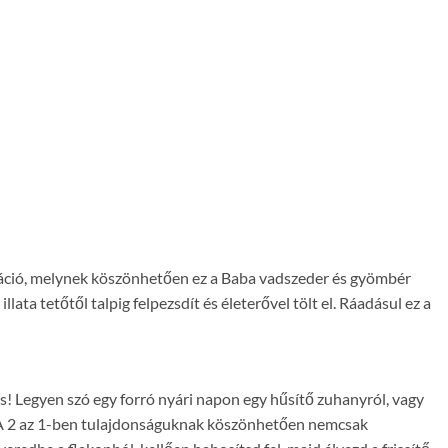
ináció, melynek köszönhetően ez a Baba vadszeder és gyömbér
illata tetőtől talpig felpezsdít és életerővel tölt el. Ráadásul ez a
ődés! Legyen szó egy forró nyári napon egy hűsítő zuhanyról, vagy
óak. A 2 az 1-ben tulajdonságuknak köszönhetően nemcsak