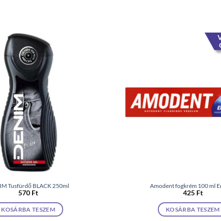
V
M Tusfürdő BLACK 250ml
Amodent fogkrém 100 ml E
570
Ft
425
Ft
KOSÁRBA TESZEM
KOSÁRBA TESZEM