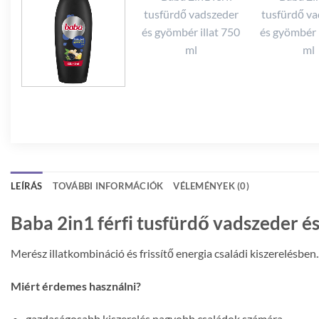
LEÍRÁS
TOVÁBBI INFORMÁCIÓK
VÉLEMÉNYEK (0)
Baba 2in1 férfi tusfürdő vadszeder és
Merész illatkombináció és frissítő energia családi kiszerelésben.
Miért érdemes használni?
gazdaságosabb kiszerelés nagyobb családok számára