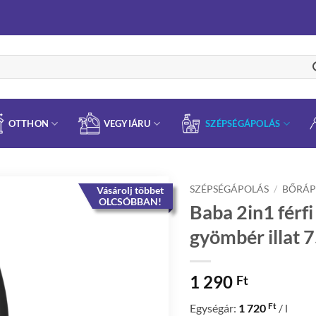
OTTHON
VEGYIÁRU
SZÉPSÉGÁPOLÁS
SZÉPSÉGÁPOLÁS
/
BŐRÁP
Vásárolj többet
OLCSÓBBAN!
Baba 2in1 férf
gyömbér illat 
1 290
Ft
Ft
Egységár:
1 720
/ l