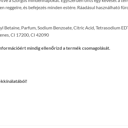
yítve a szorgos mindennapokat. Egyszerűen önts egy keveset a tenye
den reggelre, és befejezés minden estére. Ráadásul használható für
 Betaine, Parfum, Sodium Benzoate, Citric Acid, Tetrasodium EDT
lenes, CI 17200, CI 42090
nformációért mindig ellenőrizd a termék csomagolását.
ékkínálatából!