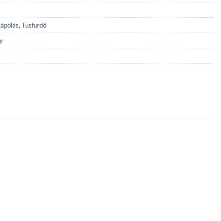
ápolás
,
Tusfürdő
y