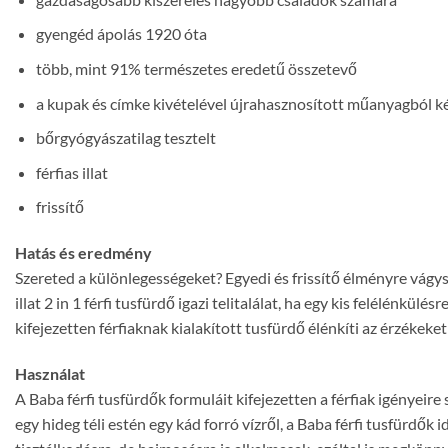
gyengéd ápolás 1920 óta
több, mint 91% természetes eredetű összetevő
a kupak és címke kivételével újrahasznosított műanyagból ké
bőrgyógyászatilag tesztelt
férfias illat
frissítő
Hatás és eredmény
Szereted a különlegességeket? Egyedi és frissítő élményre vág
illat 2 in 1 férfi tusfürdő igazi telitalálat, ha egy kis felélénkül
kifejezetten férfiaknak kialakított tusfürdő élénkíti az érzékeket é
Használat
A Baba férfi tusfürdők formuláit kifejezetten a férfiak igényeire
egy hideg téli estén egy kád forró vízről, a Baba férfi tusfürd