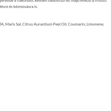
redbe a flakonból, kellően habosítsd fel, majd élvezd a frissítő
désre és kézmosásra is.
A, Maris Sal, Citrus Aurantium Peel Oil, Coumarin, Limonene,