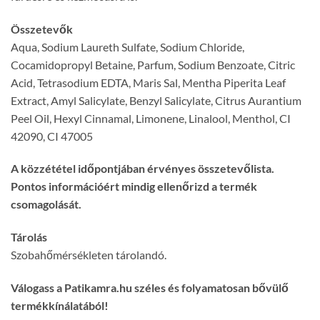
Összetevők
Aqua, Sodium Laureth Sulfate, Sodium Chloride,
Cocamidopropyl Betaine, Parfum, Sodium Benzoate, Citric
Acid, Tetrasodium EDTA, Maris Sal, Mentha Piperita Leaf
Extract, Amyl Salicylate, Benzyl Salicylate, Citrus Aurantium
Peel Oil, Hexyl Cinnamal, Limonene, Linalool, Menthol, CI
42090, CI 47005
A közzététel időpontjában érvényes összetevőlista.
Pontos információért mindig ellenőrizd a termék
csomagolását.
Tárolás
Szobahőmérsékleten tárolandó.
Válogass a Patikamra.hu széles és folyamatosan bővülő
termékkínálatából!