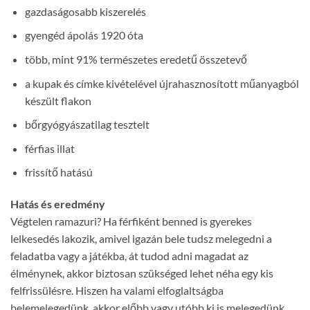
gazdaságosabb kiszerelés
gyengéd ápolás 1920 óta
több, mint 91% természetes eredetű összetevő
a kupak és címke kivételével újrahasznosított műanyagból
készült flakon
bőrgyógyászatilag tesztelt
férfias illat
frissítő hatású
Hatás és eredmény
Végtelen ramazuri? Ha férfiként benned is gyerekes
lelkesedés lakozik, amivel igazán bele tudsz melegedni a
feladatba vagy a játékba, át tudod adni magadat az
élménynek, akkor biztosan szükséged lehet néha egy kis
felfrissülésre. Hiszen ha valami elfoglaltságba
belemelegedünk, akkor előbb vagy utóbb ki is melegedünk.