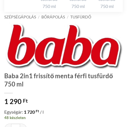
SZÉPSÉGÁPOLÁS
/
BŐRÁPOLÁS
/
TUSFÜRDŐ
Baba 2in1 frissítő menta férfi tusfürdő
750 ml
1 290
Ft
Ft
Egységár:
1 720
/ l
48 készleten
Baba 2in1 frissítő menta férfi tusfürdő 750 ml mennyiség