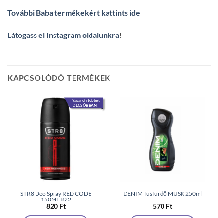
További Baba termékekért kattints ide
Látogass el Instagram oldalunkra
!
KAPCSOLÓDÓ TERMÉKEK
Vásárolj többet
OLCSÓBBAN!
STR8 Deo Spray RED CODE
DENIM Tusfürdő MUSK 250ml
150ML R22
820
Ft
570
Ft