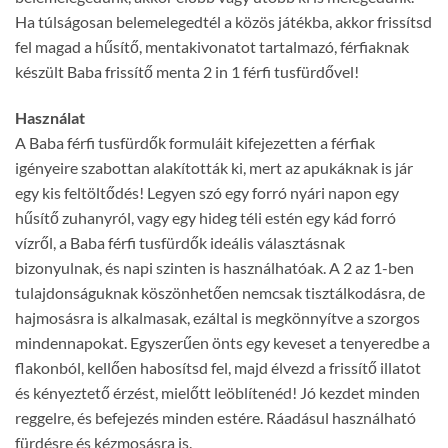
Ha túlságosan belemelegedtél a közös játékba, akkor frissítsd
fel magad a hűsítő, mentakivonatot tartalmazó, férfiaknak
készült Baba frissítő menta 2 in 1 férfi tusfürdővel!
Használat
A Baba férfi tusfürdők formuláit kifejezetten a férfiak
igényeire szabottan alakították ki, mert az apukáknak is jár
egy kis feltöltődés! Legyen szó egy forró nyári napon egy
hűsítő zuhanyról, vagy egy hideg téli estén egy kád forró
vízről, a Baba férfi tusfürdők ideális választásnak
bizonyulnak, és napi szinten is használhatóak. A 2 az 1-ben
tulajdonságuknak köszönhetően nemcsak tisztálkodásra, de
hajmosásra is alkalmasak, ezáltal is megkönnyítve a szorgos
mindennapokat. Egyszerűen önts egy keveset a tenyeredbe a
flakonból, kellően habosítsd fel, majd élvezd a frissítő illatot
és kényeztető érzést, mielőtt leöblítenéd! Jó kezdet minden
reggelre, és befejezés minden estére. Ráadásul használható
fürdésre és kézmosásra is.