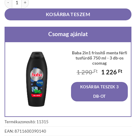
KOSÁRBA TESZEM
Csomag ajánlat
Baba 2in1 frissítő menta férfi
tusfürdő 750 ml - 3 db-os
csomag
Original
Curr
1 290
Ft
1 226
Ft
price
price
was:
is:
KOSÁRBA TESZEK 3
1
1
290 Ft.
226 F
DB-OT
Termékazonosító: 11315
EAN: 8711600390140