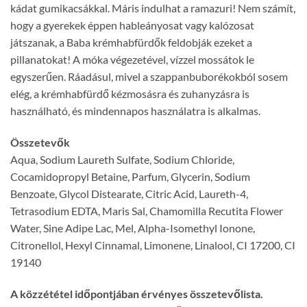
kádat gumikacsákkal. Máris indulhat a ramazuri! Nem számít,
hogy a gyerekek éppen hableányosat vagy kalózosat
játszanak, a Baba krémhabfürdők feldobják ezeket a
pillanatokat! A móka végezetével, vízzel mossátok le
egyszerűen. Ráadásul, mivel a szappanbuborékokból sosem
elég, a krémhabfürdő kézmosásra és zuhanyzásra is
használható, és mindennapos használatra is alkalmas.
Összetevők
Aqua, Sodium Laureth Sulfate, Sodium Chloride,
Cocamidopropyl Betaine, Parfum, Glycerin, Sodium
Benzoate, Glycol Distearate, Citric Acid, Laureth-4,
Tetrasodium EDTA, Maris Sal, Chamomilla Recutita Flower
Water, Sine Adipe Lac, Mel, Alpha-Isomethyl Ionone,
Citronellol, Hexyl Cinnamal, Limonene, Linalool, CI 17200, CI
19140
A közzététel időpontjában érvényes összetevőlista.