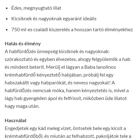
Édes, megnyugtató illat
Kicsiknek és nagyoknak egyaránt ideális
750 ml-es családi kiszerelés a hosszan tartó élményekhez
Hatás és élmény
A habfürdőzés ünnepség kicsiknek és nagyoknak:
szórakoztató és egyben élvezetes, ahogy felgyülemlik a hab
és mindent beterít. Merülj el lágyan a Baba lanolinos
krémhabfürdő kényeztető habjában, próbálj fel egy
habszakállt vagy habparókát, és nevess nagyokat! A
habfürdőzés nemcsak móka, hanem kényeztetés is, mivel a
lágy hab gyengéden ápol és felfrissít, miközben üde illatot
hagy maga után.
Használat
Engedjetek egy kád meleg vizet, öntsetek bele egy kicsit a
krémhabfürdőből, és miután az felhabzott, pakoljátok tele a