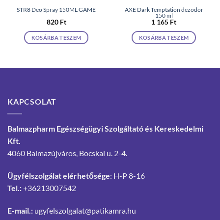
STR8 Deo Spray 150ML GAME
AXE Dark Temptation dezodor
150 ml
820
Ft
1 165
Ft
KOSÁRBA TESZEM
KOSÁRBA TESZEM
KAPCSOLAT
Balmazpharm Egészségügyi Szolgáltató és Kereskedelmi
Kft.
4060 Balmazújváros, Bocskai u. 2-4.
Ügyfélszolgálat elérhetősége
: H-P 8-16
Tel.:
+36213007542
E-mail.:
ugyfelszolgalat@patikamra.hu