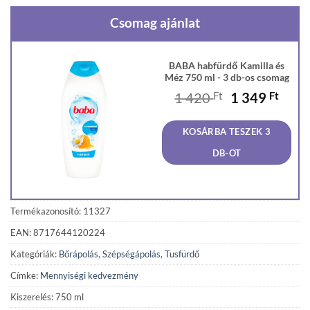
Csomag ajánlat
BABA habfürdő Kamilla és
Méz 750 ml - 3 db-os csomag
Original
Curr
1 420
Ft
1 349
Ft
price
price
was:
is:
KOSÁRBA TESZEK 3
1
1
420 Ft.
349 F
DB-OT
Termékazonosító: 11327
EAN: 8717644120224
Kategóriák:
Bőrápolás
,
Szépségápolás
,
Tusfürdő
Címke:
Mennyiségi kedvezmény
Kiszerelés: 750 ml