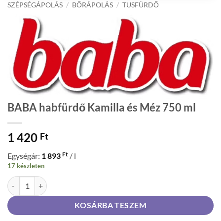
SZÉPSÉGÁPOLÁS
/
BŐRÁPOLÁS
/
TUSFÜRDŐ
BABA habfürdő Kamilla és Méz 750 ml
1 420
Ft
Ft
Egységár:
1 893
/ l
17 készleten
BABA habfürdő Kamilla és Méz 750 ml mennyiség
KOSÁRBA TESZEM