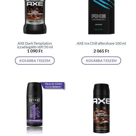
AXE Dark Temptation
AXE Ice Chill aftershave 100 ml
izzadásgátló stift 50 ml
1 090
Ft
2 065
Ft
KOSÁRBA TESZEM
KOSÁRBA TESZEM
Vásárolj többet
OLCSÓBBAN!