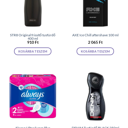
STR8 Original frissítő tusfürdő
AXE Ice Chill aftershave 100 ml
400 ml
910
Ft
2 065
Ft
KOSÁRBA TESZEM
KOSÁRBA TESZEM
Always Ultra Super Plus
DENIM Tusfürdő BLACK 250ml