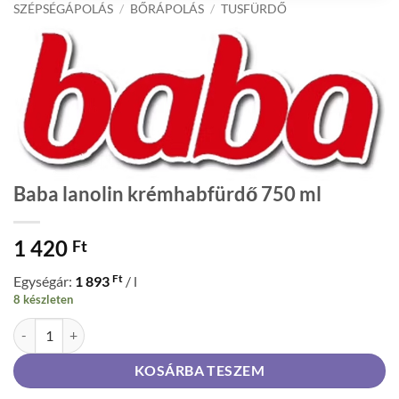
SZÉPSÉGÁPOLÁS
/
BŐRÁPOLÁS
/
TUSFÜRDŐ
Baba lanolin krémhabfürdő 750 ml
1 420
Ft
Ft
Egységár:
1 893
/ l
8 készleten
Baba lanolin krémhabfürdő 750 ml mennyiség
KOSÁRBA TESZEM