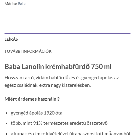
Márka:
Baba
LEÍRÁS
TOVÁBBI INFORMÁCIÓK
Baba Lanolin krémhabfürdő 750 ml
Hosszan tartó, vidám habfürdőzés és gyengéd ápolás az
egész családnak, extra nagy kiszerelésben.
Miért érdemes használni?
gyengéd ápolás 1920 óta
több, mint 91% természetes eredetű összetevő
a kupak és címke kivételével újrahasznosított műanyagból