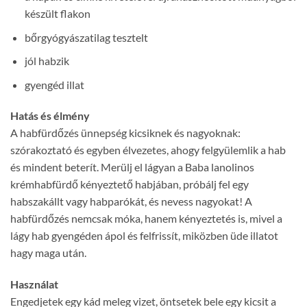
készült flakon
bőrgyógyászatilag tesztelt
jól habzik
gyengéd illat
Hatás és élmény
A habfürdőzés ünnepség kicsiknek és nagyoknak:
szórakoztató és egyben élvezetes, ahogy felgyülemlik a hab
és mindent beterít. Merülj el lágyan a Baba lanolinos
krémhabfürdő kényeztető habjában, próbálj fel egy
habszakállt vagy habparókát, és nevess nagyokat! A
habfürdőzés nemcsak móka, hanem kényeztetés is, mivel a
lágy hab gyengéden ápol és felfrissít, miközben üde illatot
hagy maga után.
Használat
Engedjetek egy kád meleg vizet, öntsetek bele egy kicsit a