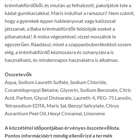
krémhabfürdőből, és miután az felhabzott, pakoljátok tele a
kádat gumikacsákkal. Máris indulhat a ramazuri! Nem számít,
hogy a gyerekek éppen hableányosat vagy kalózosat
játszanak, a Baba krémhabfürdők feldobják ezeket a
pillanatokat! A móka végezetével, vízzel mossátok le
egyszerűen. Ráadásul, mivel a szappanbuborékokból sosem
elég, a krémhabfürdő kézmosásra és zuhanyzásra is
használható, és mindennapos használatra is alkalmas.
Összetevők
Aqua, Sodium Laureth Sulfate, Sodium Chloride,
Cocamidopropyl Betaine, Glycerin, Sodium Benzoate, Citric
Acid, Parfum, Glycol Distearate, Laureth-4, PEG-75 Lanolin,
Tetrasodium EDTA, Maris Sal, Benzyl Salicylate, Citrus
Aurantium Peel Oil, Hexyl Cinnamal, Limonene
A közzététel időpontjában érvényes összetevőlista.
Pontos információért mindig ellenőrizd a termék