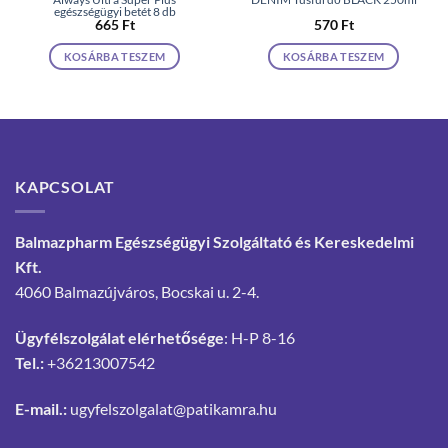
egészségügyi betét 8 db
665
Ft
570
Ft
KOSÁRBA TESZEM
KOSÁRBA TESZEM
KAPCSOLAT
Balmazpharm Egészségügyi Szolgáltató és Kereskedelmi
Kft.
4060 Balmazújváros, Bocskai u. 2-4.
Ügyfélszolgálat elérhetősége
: H-P 8-16
Tel.:
+36213007542
E-mail.:
ugyfelszolgalat@patikamra.hu