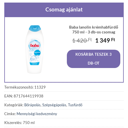
Csomag ajánlat
Baba lanolin krémhabfürdő
750 ml - 3 db-os csomag
Original
Curr
1 420
Ft
1 349
Ft
price
price
was:
is:
KOSÁRBA TESZEK 3
1
1
420 Ft.
349 F
DB-OT
Termékazonosító: 11329
EAN: 8717644119938
Kategóriák:
Bőrápolás
,
Szépségápolás
,
Tusfürdő
Címke:
Mennyiségi kedvezmény
Kiszerelés: 750 ml