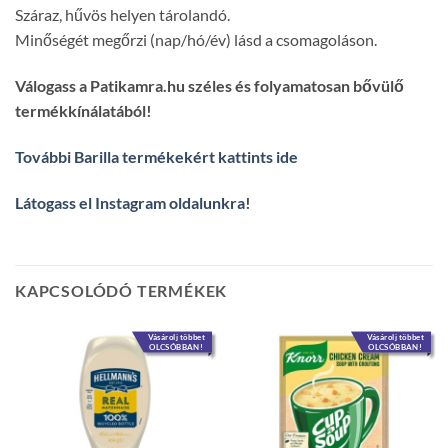
Száraz, hűvös helyen tárolandó.
Minőségét megőrzi (nap/hó/év) lásd a csomagoláson.
Válogass a Patikamra.hu széles és folyamatosan bővülő
termékkínálatából!
További Barilla termékekért kattints ide
Látogass el Instagram oldalunkra
!
KAPCSOLÓDÓ TERMÉKEK
Vásárolj többet
Vásárolj többet
OLCSÓBBAN!
OLCSÓBBAN!