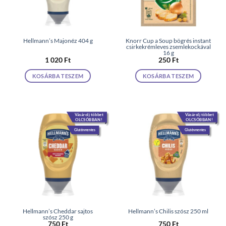
Hellmann’s Majonéz 404 g
Knorr Cup a Soup bögrés instant
csirkekrémleves zsemlekockával
16 g
1 020
Ft
250
Ft
KOSÁRBA TESZEM
KOSÁRBA TESZEM
Vásárolj többet
Vásárolj többet
OLCSÓBBAN!
OLCSÓBBAN!
Gluténmentes
Gluténmentes
Hellmann’s Cheddar sajtos
Hellmann’s Chilis szósz 250 ml
szósz 250 g
750
Ft
750
Ft