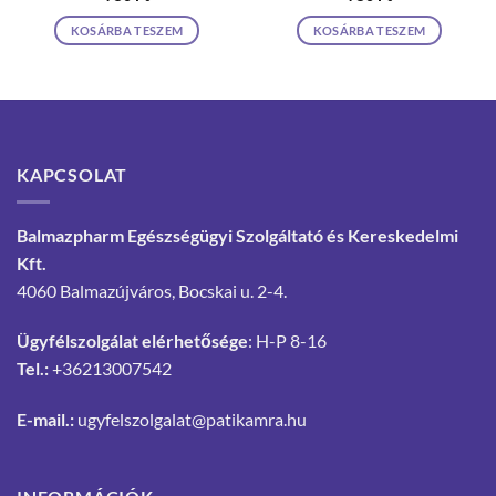
KOSÁRBA TESZEM
KOSÁRBA TESZEM
KAPCSOLAT
Balmazpharm Egészségügyi Szolgáltató és Kereskedelmi
Kft.
4060 Balmazújváros, Bocskai u. 2-4.
Ügyfélszolgálat elérhetősége
: H-P 8-16
Tel.:
+36213007542
E-mail.:
ugyfelszolgalat@patikamra.hu