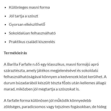
Különleges masni forma
Jól tartja a szószt
Gyorsan elkészíthető
Sokoldalúan felhasználható
Praktikus családi kiszerelés
Termékleírás
A Barilla Farfalle n.65 egy klasszikus, masni formájú apró
száraztészta, amely játékos megjelenésével és sokoldalú
felhasználhatóságával könnyen a kedvencek közé kerülhet. A
durum búzadarából készült tészta főzés után kellemes állagú
marad, miközben jól megtartja a szószokat is.
A farfalle forma különösen jól működik könnyedebb
zöldséges, paradicsomos vagy tejszínes fogásokban, de hideg