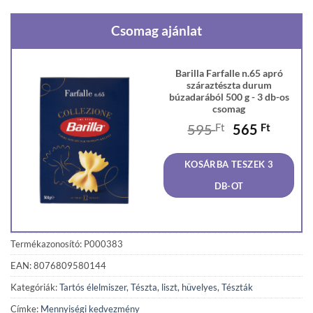
Csomag ajánlat
Barilla Farfalle n.65 apró
száraztészta durum
búzadarából 500 g - 3 db-os
csomag
Original
Curren
595
Ft
565
Ft
price
price
was:
is:
KOSÁRBA TESZEK 3
595 Ft.
565 Ft
DB-OT
Termékazonosító: P000383
EAN: 8076809580144
Kategóriák:
Tartós élelmiszer
,
Tészta, liszt, hüvelyes
,
Tészták
Címke:
Mennyiségi kedvezmény