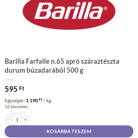
Barilla Farfalle n.65 apró száraztészta
durum búzadarából 500 g
595
Ft
Ft
Egységár:
1 190
/ kg
16 készleten
Barilla Farfalle n.65 apró száraztészta durum búzadarából 500 g men
KOSÁRBA TESZEM