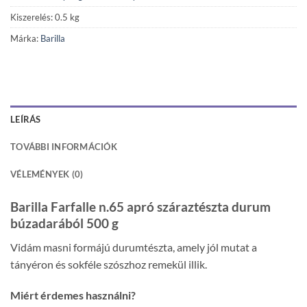
Kiszerelés: 0.5 kg
Márka:
Barilla
LEÍRÁS
TOVÁBBI INFORMÁCIÓK
VÉLEMÉNYEK (0)
Barilla Farfalle n.65 apró száraztészta durum
búzadarából 500 g
Vidám masni formájú durumtészta, amely jól mutat a
tányéron és sokféle szószhoz remekül illik.
Miért érdemes használni?