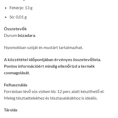
Fehérje: 13 g
Só: 0,01 g
Összetevők
Durum
búzadara
.
Nyomokban szóját és mustárt tartalmazhat.
A közzététel időpontjában érvényes összetevőlista.
Pontos információért mindig ellenőrizd a termék
csomagolását.
Felhasználás
Forrásban lévő sós vízben kb. 12 perc alatt készíthető el.
Meleg tésztaételekhez és tésztasalátákhoz is ideális.
Tárolás