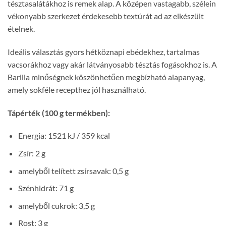
tésztasalátákhoz is remek alap. A középen vastagabb, szélein
vékonyabb szerkezet érdekesebb textúrát ad az elkészült
ételnek.
Ideális választás gyors hétköznapi ebédekhez, tartalmas
vacsorákhoz vagy akár látványosabb tésztás fogásokhoz is. A
Barilla minőségnek köszönhetően megbízható alapanyag,
amely sokféle recepthez jól használható.
Tápérték (100 g termékben):
Energia: 1521 kJ / 359 kcal
Zsír: 2 g
amelyből telített zsírsavak: 0,5 g
Szénhidrát: 71 g
amelyből cukrok: 3,5 g
Rost: 3 g