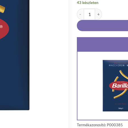
43 készleten
Barilla Maccheroni n.44 apr
Termékazonosító: P000385