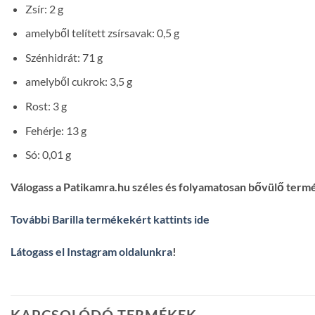
Zsír: 2 g
amelyből telített zsírsavak: 0,5 g
Szénhidrát: 71 g
amelyből cukrok: 3,5 g
Rost: 3 g
Fehérje: 13 g
Só: 0,01 g
Válogass a Patikamra.hu széles és folyamatosan bővülő term
További Barilla termékekért kattints ide
Látogass el Instagram oldalunkra
!