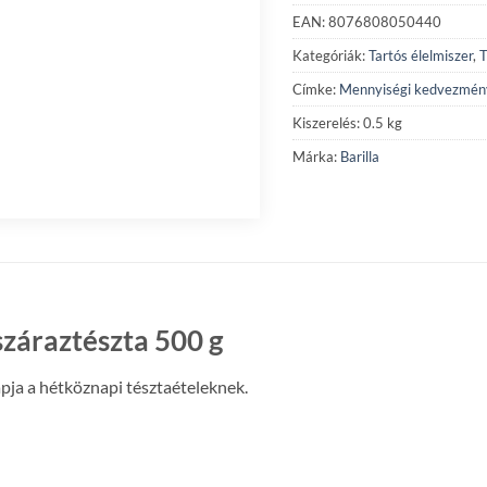
EAN: 8076808050440
Kategóriák:
Tartós élelmiszer
,
T
Címke:
Mennyiségi kedvezmén
Kiszerelés: 0.5 kg
Márka:
Barilla
száraztészta 500 g
apja a hétköznapi tésztaételeknek.