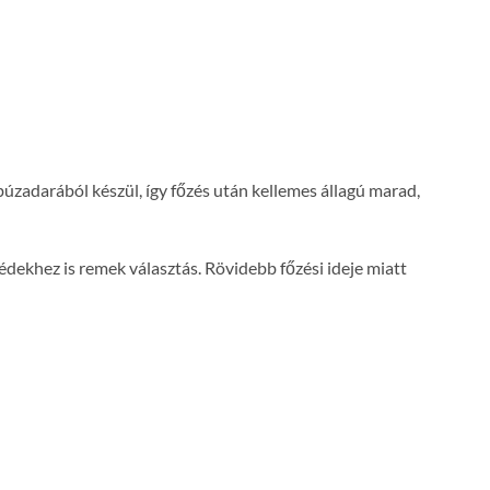
búzadarából készül, így főzés után kellemes állagú marad,
édekhez is remek választás. Rövidebb főzési ideje miatt