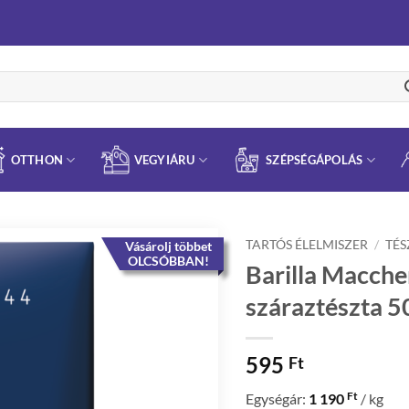
OTTHON
VEGYIÁRU
SZÉPSÉGÁPOLÁS
TARTÓS ÉLELMISZER
/
TÉS
Vásárolj többet
OLCSÓBBAN!
Barilla Macche
száraztészta 5
595
Ft
Ft
Egységár:
1 190
/ kg