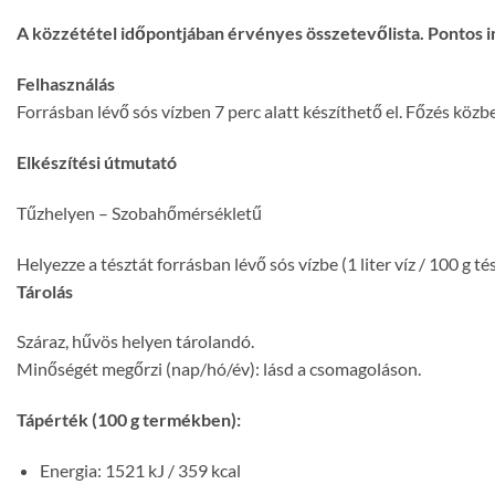
A közzététel időpontjában érvényes összetevőlista. Pontos i
Felhasználás
Forrásban lévő sós vízben 7 perc alatt készíthető el. Főzés közb
Elkészítési útmutató
Tűzhelyen – Szobahőmérsékletű
Helyezze a tésztát forrásban lévő sós vízbe (1 liter víz / 100 g té
Tárolás
Száraz, hűvös helyen tárolandó.
Minőségét megőrzi (nap/hó/év): lásd a csomagoláson.
Tápérték (100 g termékben):
Energia: 1521 kJ / 359 kcal