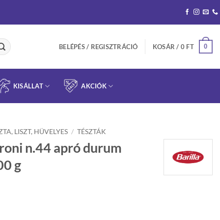
0
BELÉPÉS / REGISZTRÁCIÓ
KOSÁR /
0
FT
KISÁLLAT
AKCIÓK
ZTA, LISZT, HÜVELYES
/
TÉSZTÁK
roni n.44 apró durum
00 g