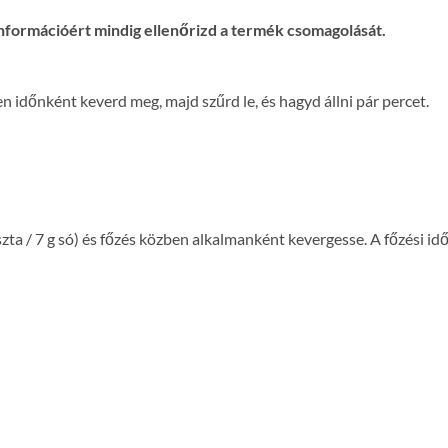
nformációért mindig ellenőrizd a termék csomagolását.
en időnként keverd meg, majd szűrd le, és hagyd állni pár percet.
szta / 7 g só) és főzés közben alkalmanként kevergesse. A főzési idő 