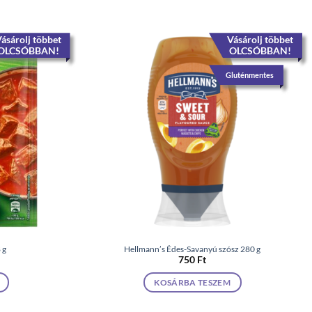
ásárolj többet
Vásárolj többet
OLCSÓBBAN!
OLCSÓBBAN!
Gluténmentes
 g
Hellmann’s Édes-Savanyú szósz 280 g
750
Ft
KOSÁRBA TESZEM