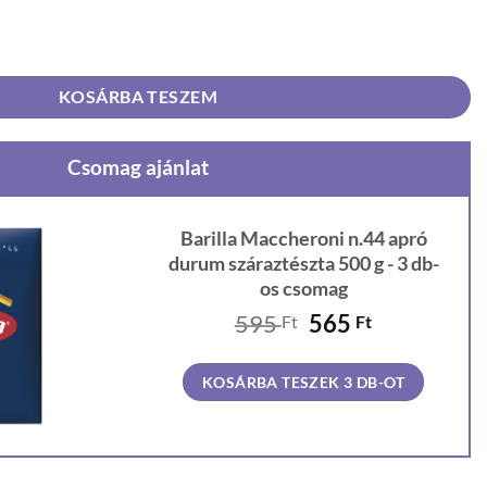
ó durum száraztészta 500 g mennyiség
KOSÁRBA TESZEM
Csomag ajánlat
Barilla Maccheroni n.44 apró
durum száraztészta 500 g - 3 db-
os csomag
Original
Current
595
565
Ft
Ft
price
price
was:
is:
KOSÁRBA TESZEK 3 DB-OT
595 Ft.
565 Ft.