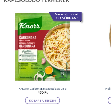
KAPCSOLÓDÓ TERMÉKEK
Vásárolj többet
OLCSÓBBAN!
KNORR Carbonara spagetti alap 36 g
Hell
430
Ft
KOSÁRBA TESZEM