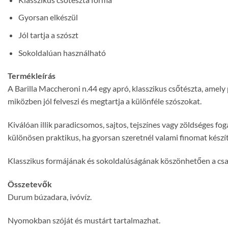
Gyorsan elkészül
Jól tartja a szószt
Sokoldalúan használható
Termékleírás
A Barilla Maccheroni n.44 egy apró, klasszikus csőtészta, amely
miközben jól felveszi és megtartja a különféle szószokat.
Kiválóan illik paradicsomos, sajtos, tejszínes vagy zöldséges f
különösen praktikus, ha gyorsan szeretnél valami finomat készít
Klasszikus formájának és sokoldalúságának köszönhetően a csalá
Összetevők
Durum búzadara, ivóvíz.
Nyomokban szóját és mustárt tartalmazhat.