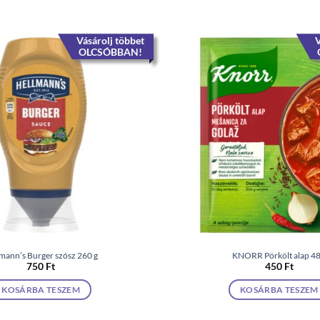
Vásárolj többet
V
OLCSÓBBAN!
mann’s Burger szósz 260 g
KNORR Pörkölt alap 48
750
Ft
450
Ft
KOSÁRBA TESZEM
KOSÁRBA TESZEM