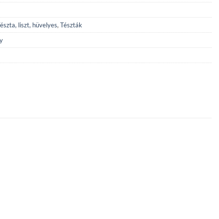
észta, liszt, hüvelyes
,
Tészták
y