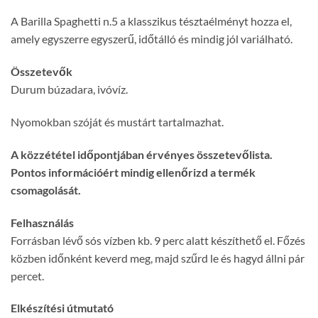
A Barilla Spaghetti n.5 a klasszikus tésztaélményt hozza el,
amely egyszerre egyszerű, időtálló és mindig jól variálható.
Összetevők
Durum búzadara, ivóvíz.
Nyomokban szóját és mustárt tartalmazhat.
A közzététel időpontjában érvényes összetevőlista.
Pontos információért mindig ellenőrizd a termék
csomagolását.
Felhasználás
Forrásban lévő sós vízben kb. 9 perc alatt készíthető el. Főzés
közben időnként keverd meg, majd szűrd le és hagyd állni pár
percet.
Elkészítési útmutató