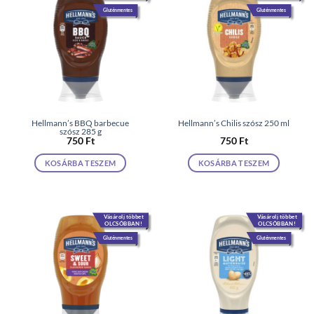
Gluténmentes
Gluténmentes
Hellmann’s BBQ barbecue
Hellmann’s Chilis szósz 250 ml
szósz 285 g
750
Ft
750
Ft
KOSÁRBA TESZEM
KOSÁRBA TESZEM
Vásárolj többet
Vásárolj többet
OLCSÓBBAN!
OLCSÓBBAN!
Gluténmentes
Gluténmentes