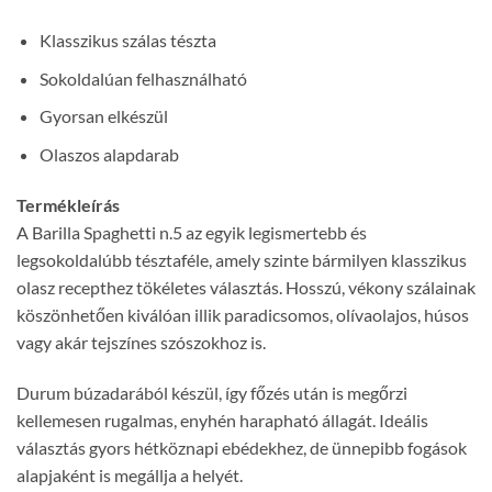
Klasszikus szálas tészta
Sokoldalúan felhasználható
Gyorsan elkészül
Olaszos alapdarab
Termékleírás
A Barilla Spaghetti n.5 az egyik legismertebb és
legsokoldalúbb tésztaféle, amely szinte bármilyen klasszikus
olasz recepthez tökéletes választás. Hosszú, vékony szálainak
köszönhetően kiválóan illik paradicsomos, olívaolajos, húsos
vagy akár tejszínes szószokhoz is.
Durum búzadarából készül, így főzés után is megőrzi
kellemesen rugalmas, enyhén harapható állagát. Ideális
választás gyors hétköznapi ebédekhez, de ünnepibb fogások
alapjaként is megállja a helyét.