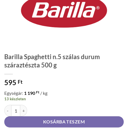
Barilla Spaghetti n.5 szálas durum
száraztészta 500 g
595
Ft
Ft
Egységár:
1 190
/ kg
13 készleten
Barilla Spaghetti n.5 szálas durum száraztészta 500 g mennyiség
KOSÁRBA TESZEM