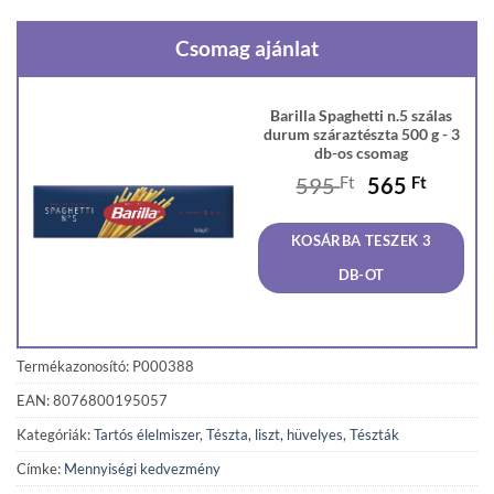
Csomag ajánlat
Barilla Spaghetti n.5 szálas
durum száraztészta 500 g - 3
db-os csomag
Original
Curren
595
Ft
565
Ft
price
price
was:
is:
KOSÁRBA TESZEK 3
595 Ft.
565 Ft
DB-OT
Termékazonosító: P000388
EAN: 8076800195057
Kategóriák:
Tartós élelmiszer
,
Tészta, liszt, hüvelyes
,
Tészták
Címke:
Mennyiségi kedvezmény