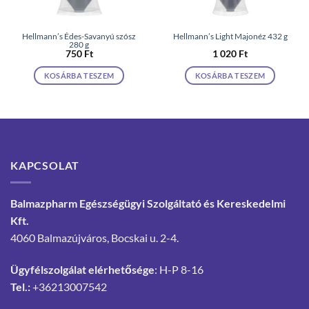
Hellmann’s Édes-Savanyú szósz
Hellmann’s Light Majonéz 432 g
280 g
750
Ft
1 020
Ft
KOSÁRBA TESZEM
KOSÁRBA TESZEM
KAPCSOLAT
Balmazpharm Egészségügyi Szolgáltató és Kereskedelmi
Kft.
4060 Balmazújváros, Bocskai u. 2-4.
Ügyfélszolgálat elérhetősége
: H-P 8-16
Tel.:
+36213007542