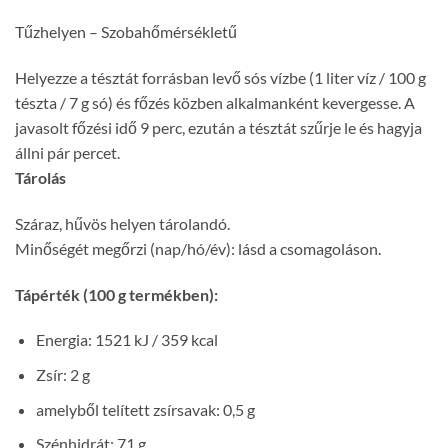
Tűzhelyen – Szobahőmérsékletű
Helyezze a tésztát forrásban levő sós vízbe (1 liter víz / 100 g
tészta / 7 g só) és főzés közben alkalmanként kevergesse. A
javasolt főzési idő 9 perc, ezután a tésztát szűrje le és hagyja
állni pár percet.
Tárolás
Száraz, hűvös helyen tárolandó.
Minőségét megőrzi (nap/hó/év): lásd a csomagoláson.
Tápérték (100 g termékben):
Energia: 1521 kJ / 359 kcal
Zsír: 2 g
amelyből telített zsírsavak: 0,5 g
Szénhidrát: 71 g