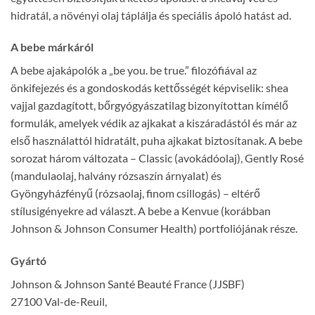
hidratál, a növényi olaj táplálja és speciális ápoló hatást ad.
A bebe márkáról
A bebe ajakápolók a „be you. be true.” filozófiával az
önkifejezés és a gondoskodás kettősségét képviselik: shea
vajjal gazdagított, bőrgyógyászatilag bizonyítottan kímélő
formulák, amelyek védik az ajkakat a kiszáradástól és már az
első használattól hidratált, puha ajkakat biztosítanak. A bebe
sorozat három változata – Classic (avokádóolaj), Gently Rosé
(mandulaolaj, halvány rózsaszín árnyalat) és
Gyöngyházfényű (rózsaolaj, finom csillogás) – eltérő
stílusigényekre ad választ. A bebe a Kenvue (korábban
Johnson & Johnson Consumer Health) portfoliójának része.
Gyártó
Johnson & Johnson Santé Beauté France (JJSBF)
27100 Val-de-Reuil,