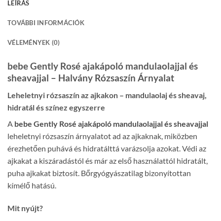
LEÍRÁS
TOVÁBBI INFORMÁCIÓK
VÉLEMÉNYEK (0)
bebe Gently Rosé ajakápoló mandulaolajjal és
sheavajjal – Halvány Rózsaszín Árnyalat
Leheletnyi rózsaszín az ajkakon – mandulaolaj és sheavaj,
hidratál és színez egyszerre
A
bebe Gently Rosé ajakápoló mandulaolajjal és sheavajjal
leheletnyi rózsaszín árnyalatot ad az ajkaknak, miközben
érezhetően puhává és hidratálttá varázsolja azokat. Védi az
ajkakat a kiszáradástól és már az első használattól hidratált,
puha ajkakat biztosít. Bőrgyógyászatilag bizonyítottan
kímélő hatású.
Mit nyújt?