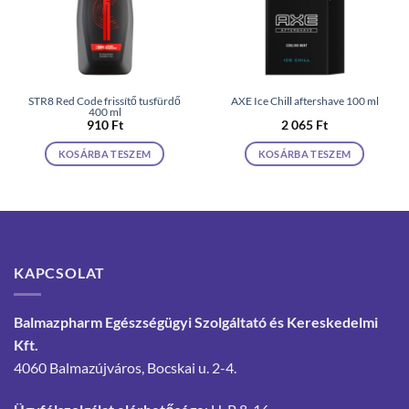
STR8 Red Code frissítő tusfürdő
AXE Ice Chill aftershave 100 ml
400 ml
910
Ft
2 065
Ft
KOSÁRBA TESZEM
KOSÁRBA TESZEM
KAPCSOLAT
Balmazpharm Egészségügyi Szolgáltató és Kereskedelmi
Kft.
4060 Balmazújváros, Bocskai u. 2-4.