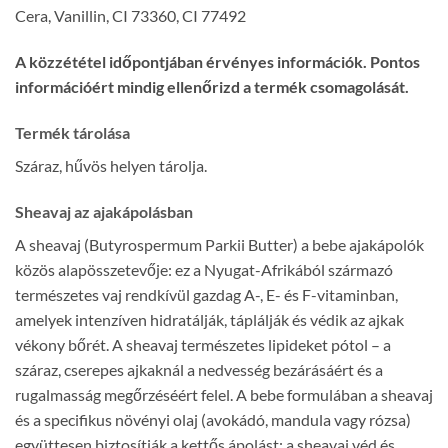
Cera, Vanillin, CI 73360, CI 77492
A közzététel időpontjában érvényes információk. Pontos
információért mindig ellenőrizd a termék csomagolását.
Termék tárolása
Száraz, hűvös helyen tárolja.
Sheavaj az ajakápolásban
A sheavaj (Butyrospermum Parkii Butter) a bebe ajakápolók
közös alapösszetevője: ez a Nyugat-Afrikából származó
természetes vaj rendkívül gazdag A-, E- és F-vitaminban,
amelyek intenzíven hidratálják, táplálják és védik az ajkak
vékony bőrét. A sheavaj természetes lipideket pótol – a
száraz, cserepes ajkaknál a nedvesség bezárásáért és a
rugalmasság megőrzéséért felel. A bebe formulában a sheavaj
és a specifikus növényi olaj (avokádó, mandula vagy rózsa)
együttesen biztosítják a kettős ápolást: a sheavaj véd és