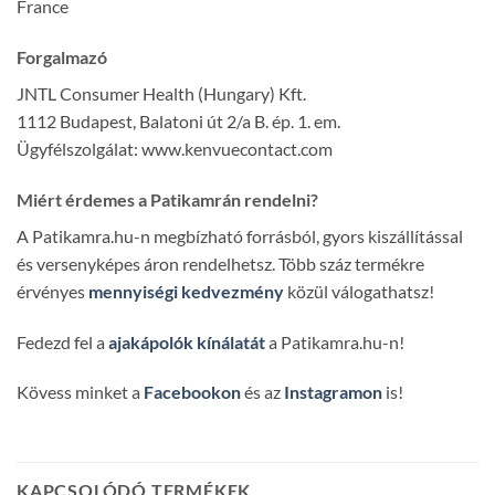
France
Forgalmazó
JNTL Consumer Health (Hungary) Kft.
1112 Budapest, Balatoni út 2/a B. ép. 1. em.
Ügyfélszolgálat: www.kenvuecontact.com
Miért érdemes a Patikamrán rendelni?
A Patikamra.hu-n megbízható forrásból, gyors kiszállítással
és versenyképes áron rendelhetsz. Több száz termékre
érvényes
mennyiségi kedvezmény
közül válogathatsz!
Fedezd fel a
ajakápolók kínálatát
a Patikamra.hu-n!
Kövess minket a
Facebookon
és az
Instagramon
is!
KAPCSOLÓDÓ TERMÉKEK