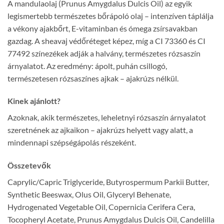
A mandulaolaj (Prunus Amygdalus Dulcis Oil) az egyik
legismertebb természetes bőrápoló olaj – intenzíven táplálja
a vékony ajakbőrt, E-vitaminban és ómega zsírsavakban
gazdag. A sheavaj védőréteget képez, míg a CI 73360 és CI
77492 színezékek adják a halvány, természetes rózsaszín
árnyalatot. Az eredmény: ápolt, puhán csillogó,
természetesen rózsaszínes ajkak – ajakrúzs nélkül.
Kinek ajánlott?
Azoknak, akik természetes, leheletnyi rózsaszín árnyalatot
szeretnének az ajkaikon – ajakrúzs helyett vagy alatt, a
mindennapi szépségápolás részeként.
Összetevők
Caprylic/Capric Triglyceride, Butyrospermum Parkii Butter,
Synthetic Beeswax, Olus Oil, Glyceryl Behenate,
Hydrogenated Vegetable Oil, Copernicia Cerifera Cera,
Tocopheryl Acetate, Prunus Amygdalus Dulcis Oil, Candelilla