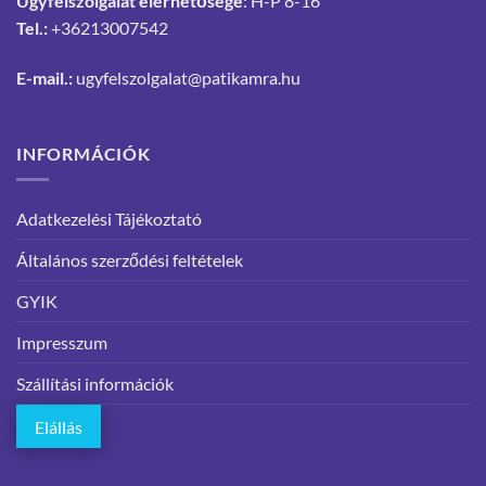
Ügyfélszolgálat elérhetősége
: H-P 8-16
Tel.:
+36213007542
E-mail.:
ugyfelszolgalat@patikamra.hu
INFORMÁCIÓK
Adatkezelési Tájékoztató
Általános szerződési feltételek
GYIK
Impresszum
Szállítási információk
Elállás