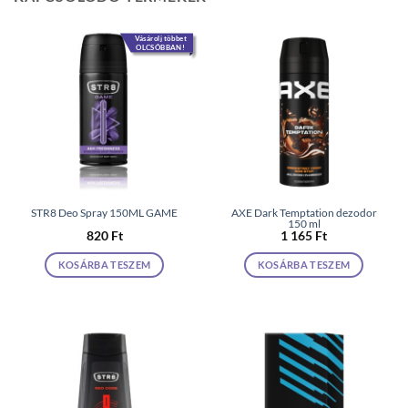
Vásárolj többet
OLCSÓBBAN!
STR8 Deo Spray 150ML GAME
AXE Dark Temptation dezodor
150 ml
820
Ft
1 165
Ft
KOSÁRBA TESZEM
KOSÁRBA TESZEM