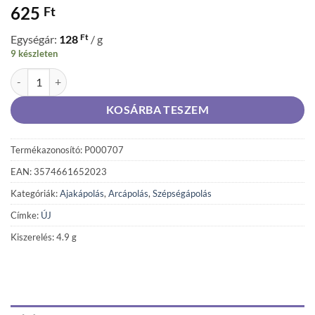
625
Ft
Ft
Egységár:
128
/ g
9 készleten
bebe Gently Rosé ajakápoló mandulaolajjal és sheavajjal 4,9 g mennyi
KOSÁRBA TESZEM
Termékazonosító: P000707
EAN: 3574661652023
Kategóriák:
Ajakápolás
,
Arcápolás
,
Szépségápolás
Címke:
ÚJ
Kiszerelés: 4.9 g