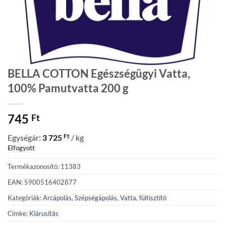
BELLA COTTON Egészségügyi Vatta,
100% Pamutvatta 200 g
745
Ft
Ft
Egységár:
3 725
/ kg
Elfogyott
Termékazonosító: 11383
EAN: 5900516402877
Kategóriák:
Arcápolás
,
Szépségápolás
,
Vatta, fültisztító
Címke:
Kiárusítás