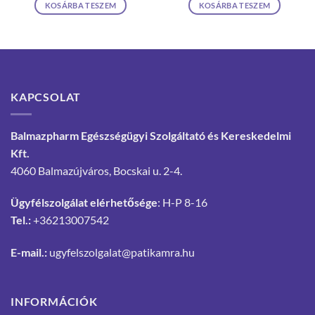
KOSÁRBA TESZEM
KOSÁRBA TESZEM
KAPCSOLAT
Balmazpharm Egészségügyi Szolgáltató és Kereskedelmi
Kft.
4060 Balmazújváros, Bocskai u. 2-4.
Ügyfélszolgálat elérhetősége
: H-P 8-16
Tel.:
+36213007542
E-mail.:
ugyfelszolgalat@patikamra.hu
INFORMÁCIÓK