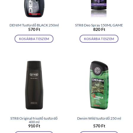
DENIM Tusfürdő BLACK 250ml
STR8 Deo Spray 150ML GAME
570
Ft
820
Ft
KOSÁRBA TESZEM
KOSÁRBA TESZEM
STR8 Original frissítő tusfürdő
Denim Wild tusfürdő 250 ml
400 ml
910
Ft
570
Ft