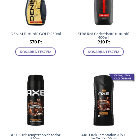
DENIM Tusfürdő GOLD 250ml
STR8 Red Code frissítő tusfürdő
400 ml
570
Ft
910
Ft
KOSÁRBA TESZEM
KOSÁRBA TESZEM
Vásárolj többet
OLCSÓBBAN!
AXE Dark Temptation dezodor
AXE Dark Temptation 3 in 1
150 ml
tusfürdő 400 ml