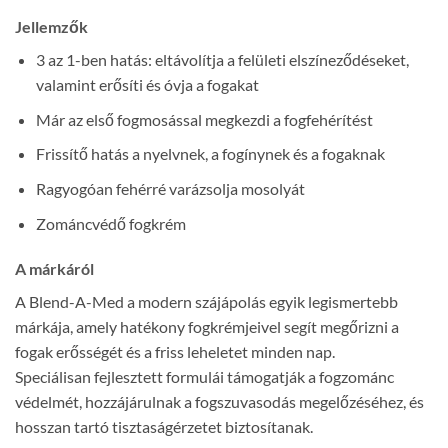
Jellemzők
3 az 1-ben hatás: eltávolítja a felületi elszíneződéseket,
valamint erősíti és óvja a fogakat
Már az első fogmosással megkezdi a fogfehérítést
Frissítő hatás a nyelvnek, a fogínynek és a fogaknak
Ragyogóan fehérré varázsolja mosolyát
Zománcvédő fogkrém
A márkáról
A Blend-A-Med a modern szájápolás egyik legismertebb
márkája, amely hatékony fogkrémjeivel segít megőrizni a
fogak erősségét és a friss leheletet minden nap.
Speciálisan fejlesztett formulái támogatják a fogzománc
védelmét, hozzájárulnak a fogszuvasodás megelőzéséhez, és
hosszan tartó tisztaságérzetet biztosítanak.