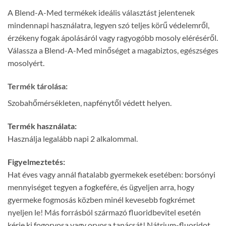
A Blend-A-Med termékek ideális választást jelentenek
mindennapi használatra, legyen szó teljes körű védelemről,
érzékeny fogak ápolásáról vagy ragyogóbb mosoly eléréséről.
Válassza a Blend-A-Med minőséget a magabiztos, egészséges
mosolyért.
Termék tárolása:
Szobahőmérsékleten, napfénytől védett helyen.
Termék használata:
Használja legalább napi 2 alkalommal.
Figyelmeztetés:
Hat éves vagy annál fiatalabb gyermekek esetében: borsónyi
mennyiséget tegyen a fogkefére, és ügyeljen arra, hogy
gyermeke fogmosás közben minél kevesebb fogkrémet
nyeljen le! Más forrásból származó fluoridbevitel esetén
kérje ki fogorvosa vagy orvosa tanácsát! Nátrium-fluoridot