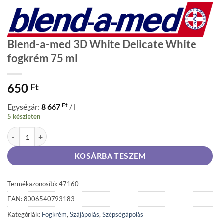
Blend-a-med 3D White Delicate White
fogkrém 75 ml
650
Ft
Ft
Egységár:
8 667
/ l
5 készleten
Blend-a-med 3D White Delicate White fogkrém 75 ml mennyiség
KOSÁRBA TESZEM
Termékazonosító: 47160
EAN: 8006540793183
Kategóriák:
Fogkrém
,
Szájápolás
,
Szépségápolás