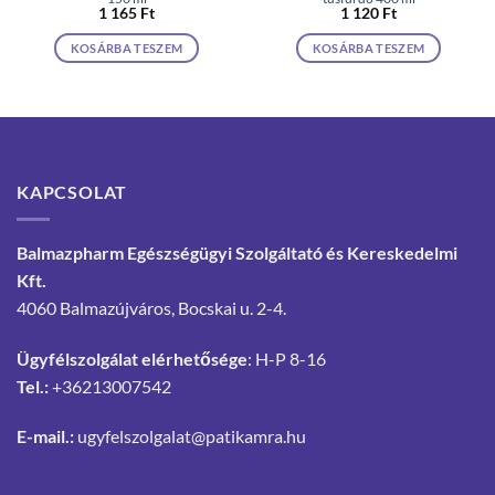
1 165
Ft
1 120
Ft
KOSÁRBA TESZEM
KOSÁRBA TESZEM
KAPCSOLAT
Balmazpharm Egészségügyi Szolgáltató és Kereskedelmi
Kft.
4060 Balmazújváros, Bocskai u. 2-4.
Ügyfélszolgálat elérhetősége
: H-P 8-16
Tel.:
+36213007542
E-mail.:
ugyfelszolgalat@patikamra.hu