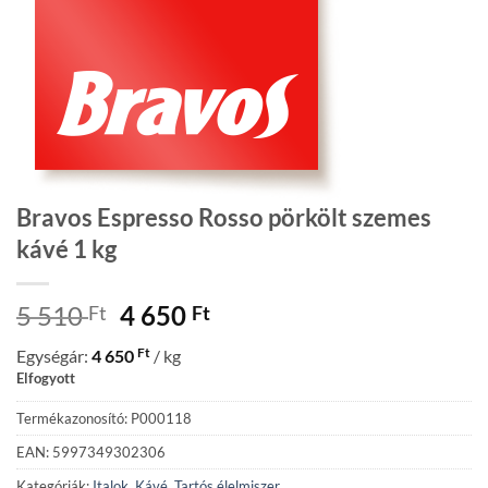
Bravos Espresso Rosso pörkölt szemes
kávé 1 kg
Original
Current
5 510
4 650
Ft
Ft
price
price
Ft
Egységár:
4 650
/ kg
was:
is:
Elfogyott
5
4
510 Ft.
650 Ft.
Termékazonosító: P000118
EAN: 5997349302306
Kategóriák:
Italok
,
Kávé
,
Tartós élelmiszer