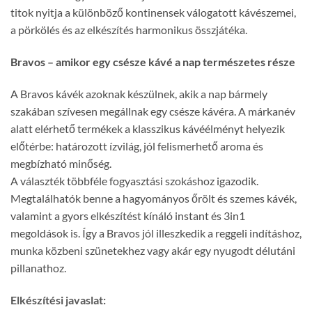
titok nyitja a különböző kontinensek válogatott kávészemei,
a pörkölés és az elkészítés harmonikus összjátéka.
Bravos – amikor egy csésze kávé a nap természetes része
A Bravos kávék azoknak készülnek, akik a nap bármely
szakában szívesen megállnak egy csésze kávéra. A márkanév
alatt elérhető termékek a klasszikus kávéélményt helyezik
előtérbe: határozott ízvilág, jól felismerhető aroma és
megbízható minőség.
A választék többféle fogyasztási szokáshoz igazodik.
Megtalálhatók benne a hagyományos őrölt és szemes kávék,
valamint a gyors elkészítést kínáló instant és 3in1
megoldások is. Így a Bravos jól illeszkedik a reggeli indításhoz,
munka közbeni szünetekhez vagy akár egy nyugodt délutáni
pillanathoz.
Elkészítési javaslat: