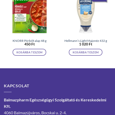
KNORR Pörkölt alap 48 g
Hellmann’s Light Majonéz 432 g
450
Ft
1 020
Ft
KOSÁRBA TESZEM
KOSÁRBA TESZEM
KAPCSOLAT
Balmazpharm Egészségügyi Szolgáltató és Kereskedelmi
Kft.
4060 Balmazújváros, Bocskai u. 2-4.