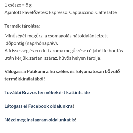
1 csésze = 8 g
Ajánlott kávéfőzetek: Espresso, Cappuccino, Caffé latte
Termék tárolása:
Minőségét megőrzi a csomagolás hátoldalán jelzett
időpontig (nap/hónap/év).
A frissesség és eredeti aroma megőrzése céljából felbontás
után kérjük, zártan, száraz, hűvös helyen tárolja!
Válogass a Patikamra.hu széles és folyamatosan bővülő
termékkínálatából!
További Bravos termékekért kattints ide
Látogass el Facebook oldalunkra
!
Nézd meg Instagram oldalunkat is
!