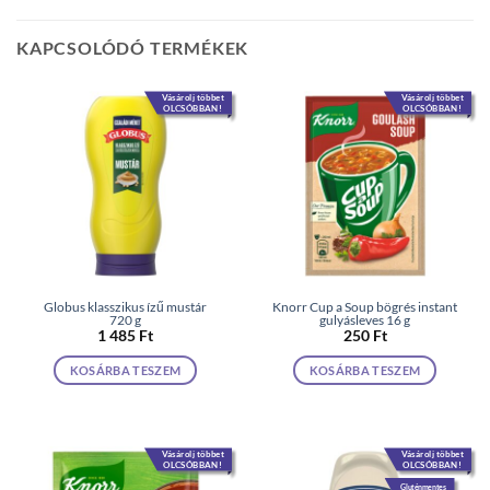
KAPCSOLÓDÓ TERMÉKEK
Vásárolj többet
Vásárolj többet
OLCSÓBBAN!
OLCSÓBBAN!
Globus klasszikus ízű mustár
Knorr Cup a Soup bögrés instant
720 g
gulyásleves 16 g
1 485
Ft
250
Ft
KOSÁRBA TESZEM
KOSÁRBA TESZEM
Vásárolj többet
Vásárolj többet
OLCSÓBBAN!
OLCSÓBBAN!
Gluténmentes