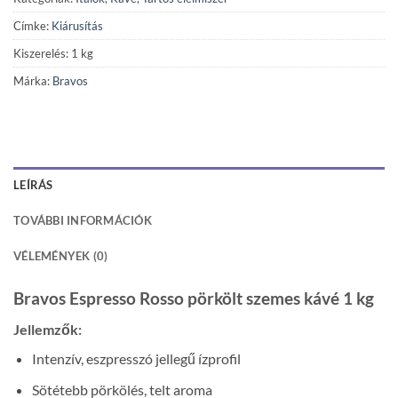
Címke:
Kiárusítás
Kiszerelés: 1 kg
Márka:
Bravos
LEÍRÁS
TOVÁBBI INFORMÁCIÓK
VÉLEMÉNYEK (0)
Bravos Espresso Rosso pörkölt szemes kávé 1 kg
Jellemzők:
Intenzív, eszpresszó jellegű ízprofil
Sötétebb pörkölés, telt aroma