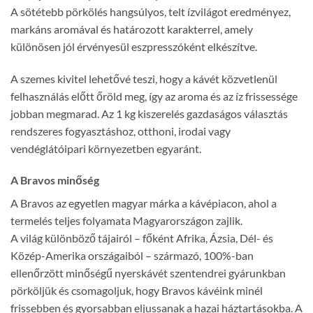
A sötétebb pörkölés hangsúlyos, telt ízvilágot eredményez,
markáns aromával és határozott karakterrel, amely
különösen jól érvényesül eszpresszóként elkészítve.
A szemes kivitel lehetővé teszi, hogy a kávét közvetlenül
felhasználás előtt őröld meg, így az aroma és az íz frissessége
jobban megmarad. Az 1 kg kiszerelés gazdaságos választás
rendszeres fogyasztáshoz, otthoni, irodai vagy
vendéglátóipari környezetben egyaránt.
A Bravos minőség
A Bravos az egyetlen magyar márka a kávépiacon, ahol a
termelés teljes folyamata Magyarországon zajlik.
A világ különböző tájairól – főként Afrika, Ázsia, Dél- és
Közép-Amerika országaiból – származó, 100%-ban
ellenőrzött minőségű nyerskávét szentendrei gyárunkban
pörköljük és csomagoljuk, hogy Bravos kávéink minél
frissebben és gyorsabban eljussanak a hazai háztartásokba. A