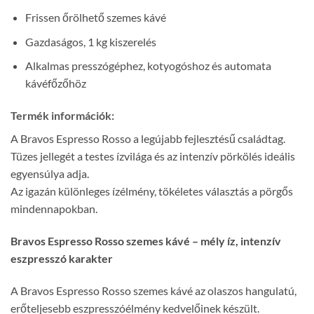
Frissen őrölhető szemes kávé
Gazdaságos, 1 kg kiszerelés
Alkalmas presszógéphez, kotyogóshoz és automata
kávéfőzőhöz
Termék információk:
A Bravos Espresso Rosso a legújabb fejlesztésű családtag.
Tüzes jellegét a testes ízvilága és az intenzív pörkölés ideális
egyensúlya adja.
Az igazán különleges ízélmény, tökéletes választás a pörgős
mindennapokban.
Bravos Espresso Rosso szemes kávé – mély íz, intenzív
eszpresszó karakter
A Bravos Espresso Rosso szemes kávé az olaszos hangulatú,
erőteljesebb eszpresszóélmény kedvelőinek készült.