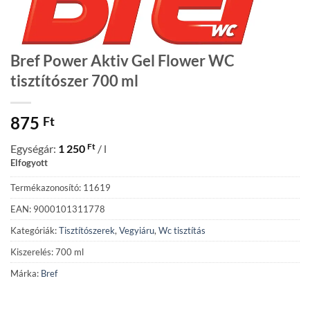
Bref Power Aktiv Gel Flower WC
tisztítószer 700 ml
875
Ft
Ft
Egységár:
1 250
/ l
Elfogyott
Termékazonosító: 11619
EAN: 9000101311778
Kategóriák:
Tisztítószerek
,
Vegyiáru
,
Wc tisztítás
Kiszerelés: 700 ml
Márka:
Bref