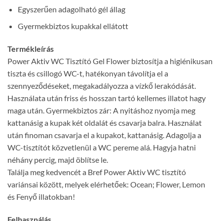
Egyszerűen adagolható gél állag
Gyermekbiztos kupakkal ellátott
Termékleírás
Power Aktiv WC Tisztító Gel Flower biztosítja a higiénikusan
tiszta és csillogó WC-t, hatékonyan távolítja el a
szennyeződéseket, megakadályozza a vízkő lerakódását.
Használata után friss és hosszan tartó kellemes illatot hagy
maga után. Gyermekbiztos zár: A nyitáshoz nyomja meg
kattanásig a kupak két oldalát és csavarja balra. Használat
után finoman csavarja el a kupakot, kattanásig. Adagolja a
WC-tisztítót közvetlenül a WC pereme alá. Hagyja hatni
néhány percig, majd öblítse le.
Találja meg kedvencét a Bref Power Aktiv WC tisztító
variánsai között, melyek elérhetőek: Ocean; Flower, Lemon
és Fenyő illatokban!
Felhasználás