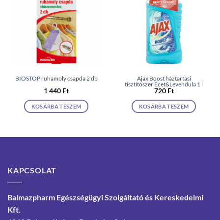
BIOSTOP ruhamoly csapda 2 db
Ajax Boost háztartási
tisztítószer Ecet&Levendula 1 l
1 440
Ft
720
Ft
KOSÁRBA TESZEM
KOSÁRBA TESZEM
KAPCSOLAT
Balmazpharm Egészségügyi Szolgáltató és Kereskedelmi
Kft.