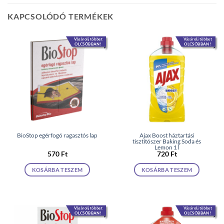
KAPCSOLÓDÓ TERMÉKEK
Vásárolj többet
Vásárolj többet
OLCSÓBBAN!
OLCSÓBBAN!
BioStop egérfogó ragasztós lap
Ajax Boost háztartási
tisztítószer Baking Soda és
Lemon 1 l
570
Ft
720
Ft
KOSÁRBA TESZEM
KOSÁRBA TESZEM
Vásárolj többet
Vásárolj többet
OLCSÓBBAN!
OLCSÓBBAN!