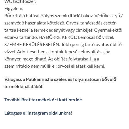
WC tisztítószer.
Figyelem.
Bőrirritáló hatású. Súlyos szemirritációt okoz. Védőkesztyű /
szemvédő használata kötelező. Orvosi tanácsadás esetén
tartsa kéznél a termék edényét vagy címkéjét. Gyermekektől
elzárva tartandó. HA BŐRRE KERÜL: Lemosás bő vízzel.
SZEMBE KERÜLÉS ESETÉN: Több percig tartó óvatos öblítés
vízzel. Adott esetben a kontaktlencsék eltávolítása, ha
könnyen megoldható. Az öblítés folytatása. Ha a
szemirritáció nem múlik el: orvosi ellátást kell kérni.
Válogass a Patikamra.hu széles és folyamatosan bővülő
termékkínálatából!
További Bref termékekért kattints ide
Látogass el Instagram oldalunkra
!