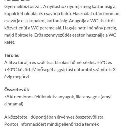
Gyermekbiztos zár: A nyitáshoz nyomja meg kattanásig a
kupak két oldalát és csavarja balra. Használat után finoman
csavarja el a kupakot, kattanásig. Adagolja a WC-tisztítót
közvetlenül a WC pereme alá. Hagyja hatni néhány percig,
majd öblítse le. Erős szennyeződés esetén használja a WC
kefét.
Tárolás
Állítva tárolja és szállítsa. Tárolási hőmérséklet: +5°C és
+40°C között. Minőségét a gyártási dátumtól számított 3
évig megőrzi.
Összetevők
<5% nemionos felületaktív anyagok, illatanyagok (amyl
cinnamal)
A közzététel időpontjában érvényes összetevőlista.
Pontos információért mindig ellenőrizd a termék