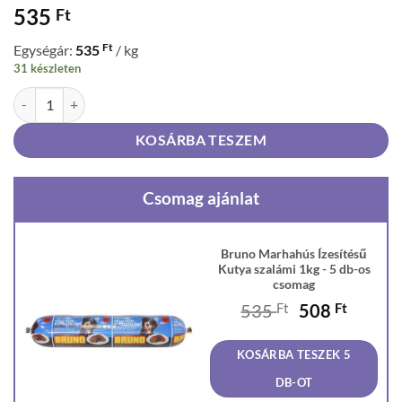
535
Ft
Ft
Egységár:
535
/ kg
31 készleten
Bruno Marhahús Ízesítésű Kutya szalámi 1kg mennyiség
KOSÁRBA TESZEM
Csomag ajánlat
Bruno Marhahús Ízesítésű
Kutya szalámi 1kg - 5 db-os
csomag
Original
Curren
535
Ft
508
Ft
price
price
was:
is:
KOSÁRBA TESZEK 5
535 Ft.
508 Ft
DB-OT