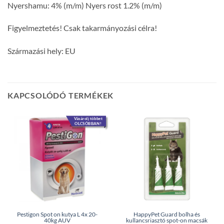
Nyershamu: 4% (m/m) Nyers rost 1.2% (m/m)
Figyelmeztetés! Csak takarmányozási célra!
Származási hely: EU
KAPCSOLÓDÓ TERMÉKEK
Vásárolj többet
OLCSÓBBAN!
Pestigon Spot on kutya L 4x 20-
HappyPet Guard bolha és
40kg AUV
kullancsriasztó spot-on macsák