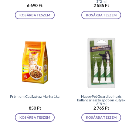
3*2 ml
6 690
Ft
2 585
Ft
KOSÁRBA TESZEM
KOSÁRBA TESZEM
Prémium Cat Száraz Marha 1kg
HappyPet Guard bolha és
kullancsriasztó spot-on kutyák
3*5 ml
850
Ft
2 765
Ft
KOSÁRBA TESZEM
KOSÁRBA TESZEM