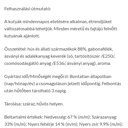
Felhasználási útmutató:
A kutyák mindennapos etetésére alkalmas, étrendjüket
változatosabbá tehetjük. Minden méretű és fajtájú felnőtt
kutyának ajánlott.
Összetétel: hús és állati származékok 88%, gabonafélék,
ásványi és adalékanyag keverék (só, tartósítószer /E250/,
csomósodásgátló anyag /E536/, ásványi anyag), aroma.
Gyártási idő/Minőségét megőrzi: Bontatlan állapotban
(nap/hónap/év) a csomagoláson jelzett időpontig. Felbontás
után hűtőben tárolható 3 napig.
Tárolása: száraz, hűvös helyen.
Beltartalmi értékek: Nedvesség: 67 % (m/m); Szárazanyag:
33% (m/m); Nyers fehérje 14 % (m/m); Nyers zsír 9.9% (m/m);