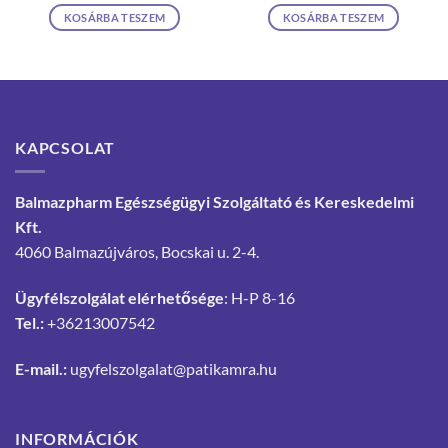
KOSÁRBA TESZEM
KOSÁRBA TESZEM
KAPCSOLAT
Balmazpharm Egészségügyi Szolgáltató és Kereskedelmi
Kft.
4060 Balmazújváros, Bocskai u. 2-4.
Ügyfélszolgálat elérhetősége
: H-P 8-16
Tel.:
+36213007542
E-mail.:
ugyfelszolgalat@patikamra.hu
INFORMÁCIÓK