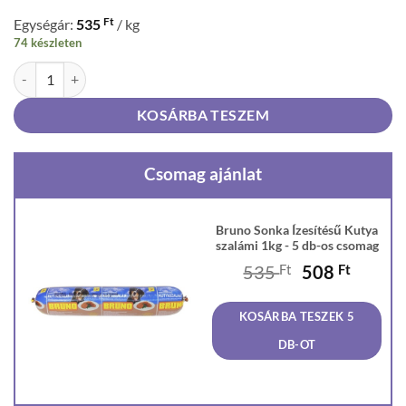
Ft
Egységár:
535
/ kg
74 készleten
Bruno Sonka Ízesítésű Kutya szalámi 1kg mennyiség
KOSÁRBA TESZEM
Csomag ajánlat
Bruno Sonka Ízesítésű Kutya
szalámi 1kg - 5 db-os csomag
Original
Curren
535
Ft
508
Ft
price
price
was:
is:
KOSÁRBA TESZEK 5
535 Ft.
508 Ft
DB-OT