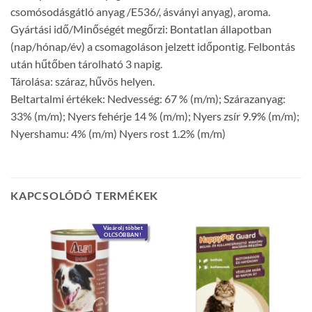
csomósodásgátló anyag /E536/, ásványi anyag), aroma.
Gyártási idő/Minőségét megőrzi: Bontatlan állapotban
(nap/hónap/év) a csomagoláson jelzett időpontig. Felbontás
után hűtőben tárolható 3 napig.
Tárolása: száraz, hűvös helyen.
Beltartalmi értékek: Nedvesség: 67 % (m/m); Szárazanyag:
33% (m/m); Nyers fehérje 14 % (m/m); Nyers zsír 9.9% (m/m);
Nyershamu: 4% (m/m) Nyers rost 1.2% (m/m)
KAPCSOLÓDÓ TERMÉKEK
Vásárolj többet
OLCSÓBBAN!