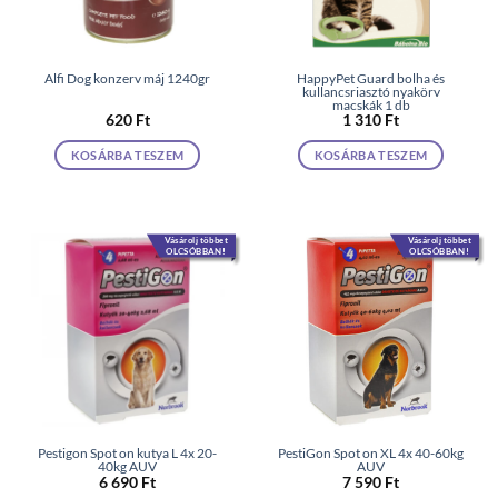
Alfi Dog konzerv máj 1240gr
HappyPet Guard bolha és
kullancsriasztó nyakörv
macskák 1 db
620
Ft
1 310
Ft
KOSÁRBA TESZEM
KOSÁRBA TESZEM
Vásárolj többet
Vásárolj többet
OLCSÓBBAN!
OLCSÓBBAN!
Pestigon Spot on kutya L 4x 20-
PestiGon Spot on XL 4x 40-60kg
40kg AUV
AUV
6 690
Ft
7 590
Ft