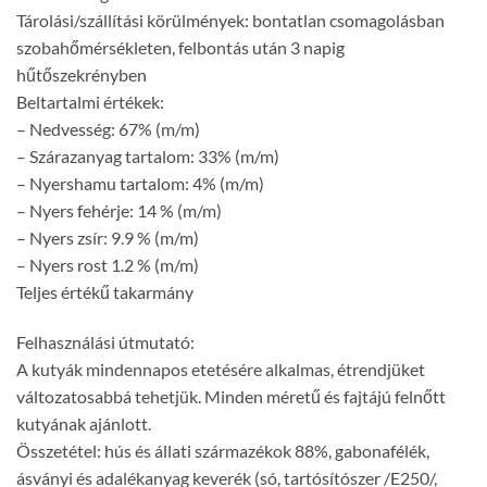
Tárolási/szállítási körülmények: bontatlan csomagolásban
szobahőmérsékleten, felbontás után 3 napig
hűtőszekrényben
Beltartalmi értékek:
– Nedvesség: 67% (m/m)
– Szárazanyag tartalom: 33% (m/m)
– Nyershamu tartalom: 4% (m/m)
– Nyers fehérje: 14 % (m/m)
– Nyers zsír: 9.9 % (m/m)
– Nyers rost 1.2 % (m/m)
Teljes értékű takarmány
Felhasználási útmutató:
A kutyák mindennapos etetésére alkalmas, étrendjüket
változatosabbá tehetjük. Minden méretű és fajtájú felnőtt
kutyának ajánlott.
Összetétel: hús és állati származékok 88%, gabonafélék,
ásványi és adalékanyag keverék (só, tartósítószer /E250/,