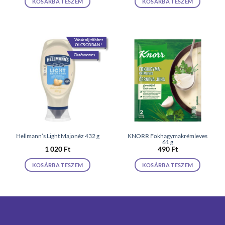
KOSÁRBA TESZEM
KOSÁRBA TESZEM
Vásárolj többet
OLCSÓBBAN!
Gluténmentes
Hellmann’s Light Majonéz 432 g
KNORR Fokhagymakrémleves
61 g
1 020
Ft
490
Ft
KOSÁRBA TESZEM
KOSÁRBA TESZEM