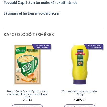
További Capri-Sun termékekért kattints ide
Látogass el Instagram oldalunkra
!
KAPCSOLÓDÓ TERMÉKEK
Vásárolj többet
Vásárolj többet
OLCSÓBBAN!
OLCSÓBBAN!
Knorr Cup a Soup bögrés instant
Globus klasszikus ízű mustár
csirkekrémleves zsemlekockával
720 g
16 g
250
Ft
1 485
Ft