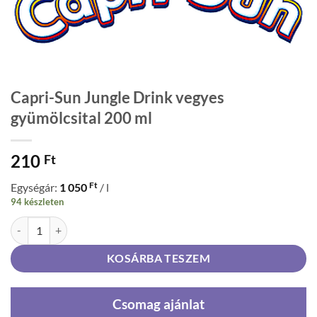
Capri-Sun Jungle Drink vegyes
gyümölcsital 200 ml
210
Ft
Ft
Egységár:
1 050
/ l
94 készleten
Capri-Sun Jungle Drink vegyes gyümölcsital 200 ml mennyiség
KOSÁRBA TESZEM
Csomag ajánlat