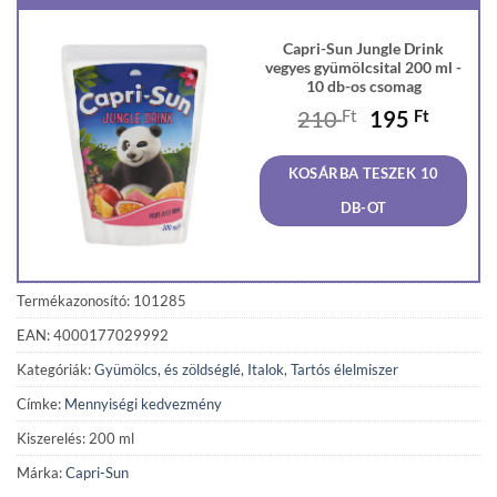
Capri-Sun Jungle Drink
vegyes gyümölcsital 200 ml -
10 db-os csomag
Original
Curren
210
Ft
195
Ft
price
price
was:
is:
KOSÁRBA TESZEK 10
210 Ft.
195 Ft
DB-OT
Termékazonosító: 101285
EAN: 4000177029992
Kategóriák:
Gyümölcs, és zöldséglé
,
Italok
,
Tartós élelmiszer
Címke:
Mennyiségi kedvezmény
Kiszerelés: 200 ml
Márka:
Capri-Sun