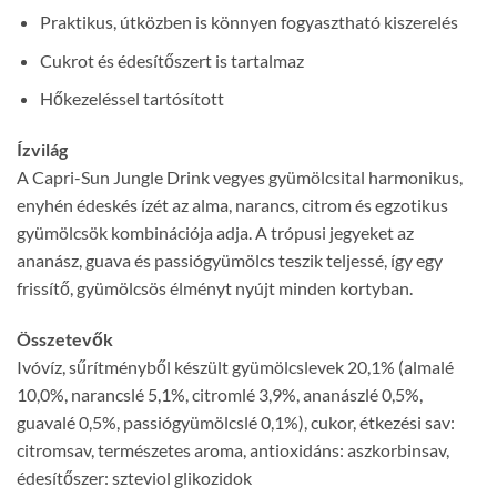
Praktikus, útközben is könnyen fogyasztható kiszerelés
Cukrot és édesítőszert is tartalmaz
Hőkezeléssel tartósított
Ízvilág
A Capri-Sun Jungle Drink vegyes gyümölcsital harmonikus,
enyhén édeskés ízét az alma, narancs, citrom és egzotikus
gyümölcsök kombinációja adja. A trópusi jegyeket az
ananász, guava és passiógyümölcs teszik teljessé, így egy
frissítő, gyümölcsös élményt nyújt minden kortyban.
Összetevők
Ivóvíz, sűrítményből készült gyümölcslevek 20,1% (almalé
10,0%, narancslé 5,1%, citromlé 3,9%, ananászlé 0,5%,
guavalé 0,5%, passiógyümölcslé 0,1%), cukor, étkezési sav:
citromsav, természetes aroma, antioxidáns: aszkorbinsav,
édesítőszer: szteviol glikozidok