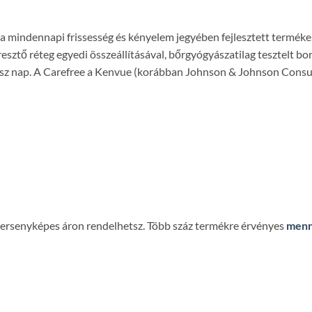
– a mindennapi frissesség és kényelem jegyében fejlesztett termék
ztő réteg egyedi összeállításával, bőrgyógyászatilag tesztelt borít
egész nap. A Carefree a Kenvue (korábban Johnson & Johnson Consu
 versenyképes áron rendelhetsz. Több száz termékre érvényes
menn