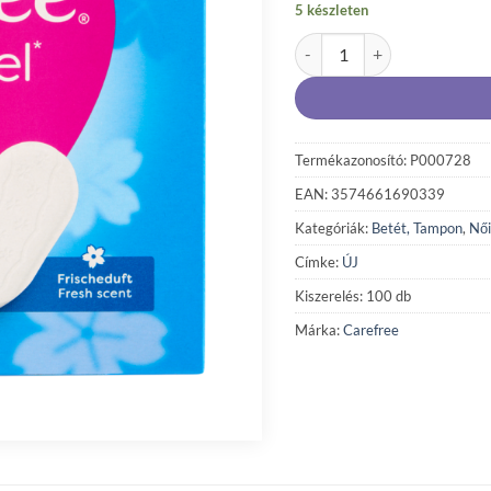
5 készleten
Carefree Cotton Feel Fresh No
Termékazonosító: P000728
EAN: 3574661690339
Kategóriák:
Betét, Tampon
,
Női
Címke:
ÚJ
Kiszerelés: 100 db
Márka:
Carefree