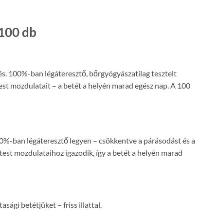
 100 db
és. 100%-ban légáteresztő, bőrgyógyászatilag tesztelt
a test mozdulatait – a betét a helyén marad egész nap. A 100
100%-ban légáteresztő legyen – csökkentve a párásodást és a
test mozdulataihoz igazodik, így a betét a helyén marad
gi betétjüket – friss illattal.