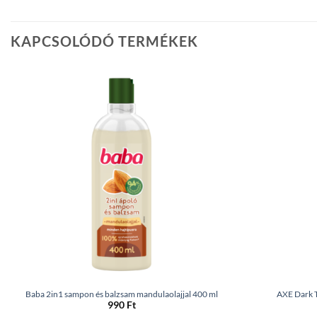
KAPCSOLÓDÓ TERMÉKEK
Baba 2in1 sampon és balzsam mandulaolajjal 400 ml
AXE Dark T
990
Ft