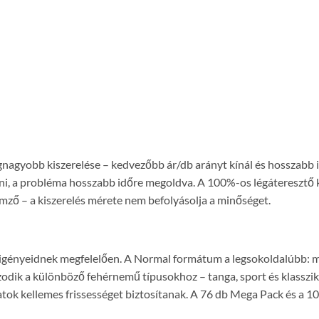
gnagyobb kiszerelése – kedvezőbb ár/db arányt kínál és hosszabb
i, a probléma hosszabb időre megoldva. A 100%-os légáteresztő kép
mző – a kiszerelés mérete nem befolyásolja a minőséget.
z igényeidnek megfelelően. A Normal formátum a legsokoldalúbb: 
zodik a különböző fehérnemű típusokhoz – tanga, sport és klasszi
tozatok kellemes frissességet biztosítanak. A 76 db Mega Pack és a