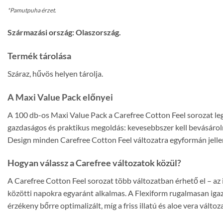
*Pamutpuha érzet.
Származási ország: Olaszország.
Termék tárolása
Száraz, hűvös helyen tárolja.
A Maxi Value Pack előnyei
A 100 db-os Maxi Value Pack a Carefree Cotton Feel sorozat le
gazdaságos és praktikus megoldás: kevesebbszer kell bevásároln
Design minden Carefree Cotton Feel változatra egyformán jelle
Hogyan válassz a Carefree változatok közül?
A Carefree Cotton Feel sorozat több változatban érhető el – a
közötti napokra egyaránt alkalmas. A Flexiform rugalmasan iga
érzékeny bőrre optimalizált, míg a friss illatú és aloe vera vál