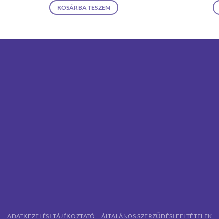
KOSÁRBA TESZEM
ADATKEZELÉSI TÁJÉKOZTATÓ
ÁLTALÁNOS SZERZŐDÉSI FELTÉTELEK