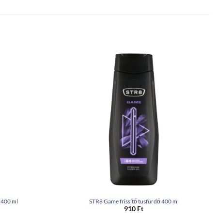
 400 ml
STR8 Game frissítő tusfürdő 400 ml
910
Ft