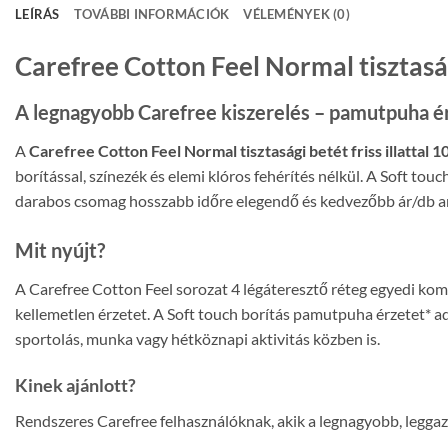
LEÍRÁS
TOVÁBBI INFORMÁCIÓK
VÉLEMÉNYEK (0)
Carefree Cotton Feel Normal tisztasági
A legnagyobb Carefree kiszerelés – pamutpuha érz
A
Carefree Cotton Feel Normal tisztasági betét friss illattal 1
borítással, színezék és elemi klóros fehérítés nélkül. A Soft tou
darabos csomag hosszabb időre elegendő és kedvezőbb ár/db ar
Mit nyújt?
A Carefree Cotton Feel sorozat 4 légáteresztő réteg egyedi kom
kellemetlen érzetet. A Soft touch borítás pamutpuha érzetet* ad
sportolás, munka vagy hétköznapi aktivitás közben is.
Kinek ajánlott?
Rendszeres Carefree felhasználóknak, akik a legnagyobb, leggazd