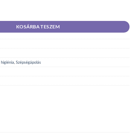
rmal tisztasági betét friss illattal 100 db mennyiség
KOSÁRBA TESZEM
 higiénia
,
Szépségápolás