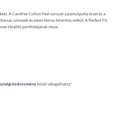
ekkel. A Carefree Cotton Feel sorozat a pamutpuha érzet és a
ással, színezék és elemi klóros fehérítés nélkül. A Perfect Fit
mer Health) portfoliójának része.
yiségi kedvezmény
közül válogathatsz!