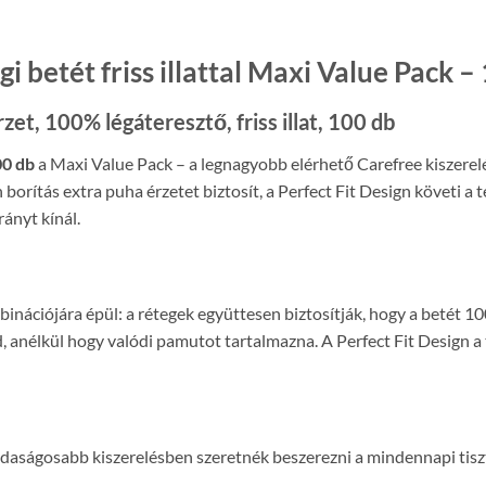
 betét friss illattal Maxi Value Pack –
et, 100% légáteresztő, friss illat, 100 db
00 db
a Maxi Value Pack – a legnagyobb elérhető Carefree kiszerel
ch borítás extra puha érzetet biztosít, a Perfect Fit Design követi 
ányt kínál.
binációjára épül: a rétegek együttesen biztosítják, hogy a betét 
, anélkül hogy valódi pamutot tartalmazna. A Perfect Fit Design a 
aságosabb kiszerelésben szeretnék beszerezni a mindennapi tisztasá