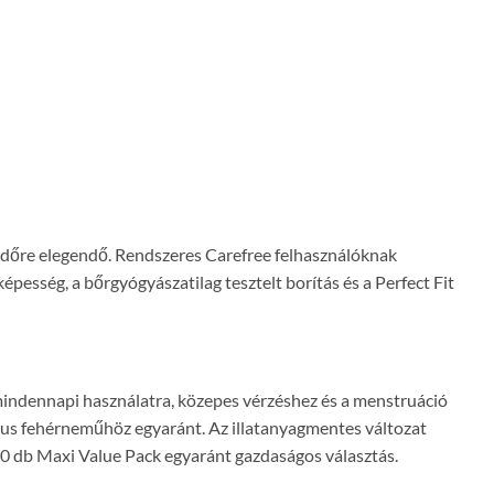
 időre elegendő. Rendszeres Carefree felhasználóknak
esség, a bőrgyógyászatilag tesztelt borítás és a Perfect Fit
mindennapi használatra, közepes vérzéshez és a menstruáció
kus fehérneműhöz egyaránt. Az illatanyagmentes változat
 100 db Maxi Value Pack egyaránt gazdaságos választás.