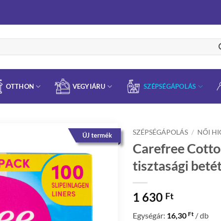
OTTHON
VEGYIÁRU
SZÉPSÉGÁPOLÁS
SZÉPSÉGÁPOLÁS
/
NŐI HI
ÚJ termék
Carefree Cotto
tisztasági betét
1 630
Ft
Ft
Egységár:
16,30
/ db