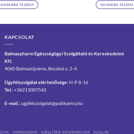
KOSÁRBA TESZEM
KOSÁRBA TESZEM
KAPCSOLAT
Balmazpharm Egészségügyi Szolgáltató és Kereskedelmi
Kft.
4060 Balmazújváros, Bocskai u. 2-4.
Ügyfélszolgálat elérhetősége
: H-P 8-16
Tel.:
+36213007542
E-mail.:
ugyfelszolgalat@patikamra.hu
GYIK
IMPRESSZUM
SZÁLLÍTÁSI INFORMÁCIÓK
ELÁLLÁS