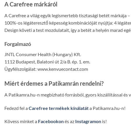
A Carefree márkáról
A Carefree a világ egyik legismertebb tisztasági betét márkája 
100%-os légáteresztő képesség kombinációját nyújtja: 4 légáteres
Design követi a test mozdulatait, így a betét a helyén marad 
Forgalmazó
JNTL Consumer Health (Hungary) Kft.
1112 Budapest, Balatoni út 2/a B. ép. 1. em.
Ügyfélszolgálat: www.kenvuecontact.com
Miért érdemes a Patikamrán rendelni?
A Patikamra.hu-n megbízható forrásból, gyors kiszállítással és
Fedezd fel a
Carefree termékek kínálatát
a Patikamra.hu-n!
Kövess minket a
Facebookon
és az
Instagramon
is!