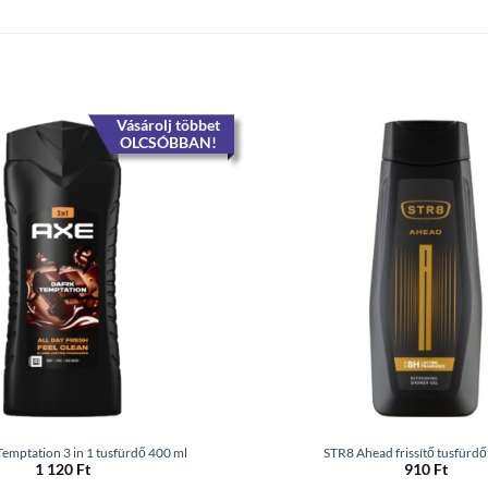
Vásárolj többet
OLCSÓBBAN!
emptation 3 in 1 tusfürdő 400 ml
STR8 Ahead frissítő tusfürdő
1 120
Ft
910
Ft