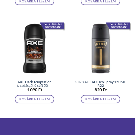
KOSÁRBA TESZEM
KOSÁRBA TESZEM
Vásárolj többet
Vásárolj többet
OLCSÓBBAN!
OLCSÓBBAN!
AXE Dark Temptation
STR8 AHEAD Deo Spray 150ML
izzadásgátló stift 50 ml
R22
1 090
Ft
820
Ft
KOSÁRBA TESZEM
KOSÁRBA TESZEM