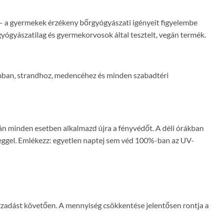
 – a gyermekek érzékeny bőrgyógyászati igényeit figyelembe
őrgyógyászatilag és gyermekorvosok által tesztelt, vegán termék.
umban, strandhoz, medencéhez és minden szabadtéri
tán minden esetben alkalmazd újra a fényvédőt. A déli órákban
üveggel. Emlékezz: egyetlen naptej sem véd 100%-ban az UV-
izzadást követően. A mennyiség csökkentése jelentősen rontja a