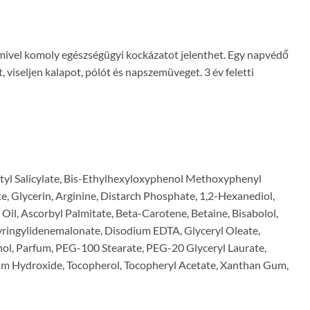
, mivel komoly egészségügyi kockázatot jelenthet. Egy napvédő
iseljen kalapot, pólót és napszemüveget. 3 év feletti
ctyl Salicylate, Bis-Ethylhexyloxyphenol Methoxyphenyl
, Glycerin, Arginine, Distarch Phosphate, 1,2-Hexanediol,
l, Ascorbyl Palmitate, Beta-Carotene, Betaine, Bisabolol,
 Syringylidenemalonate, Disodium EDTA, Glyceryl Oleate,
enol, Parfum, PEG-100 Stearate, PEG-20 Glyceryl Laurate,
ium Hydroxide, Tocopherol, Tocopheryl Acetate, Xanthan Gum,