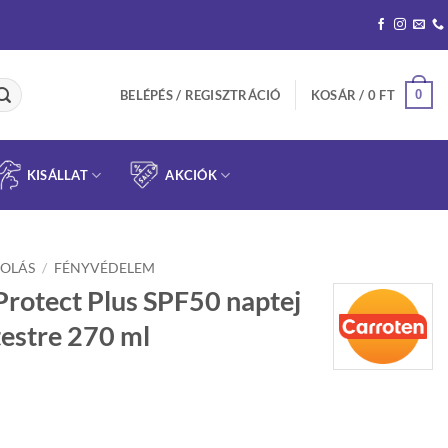
0
BELÉPÉS / REGISZTRÁCIÓ
KOSÁR /
0
FT
KISÁLLAT
AKCIÓK
OLÁS
/
FÉNYVÉDELEM
Protect Plus SPF50 naptej
testre 270 ml