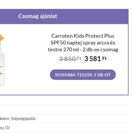
Csomag ajánlat
Carroten Kids Protect Plus
SPF50 naptej spray arcra és
testre 270 ml - 2 db-os csomag
Original
Current
3 850
3 581
Ft
Ft
price
price
was:
is:
KOSÁRBA TESZEK 2 DB-OT
3
3
850 Ft.
581 Ft.
delem
,
Szépségápolás
ny
,
ÚJ