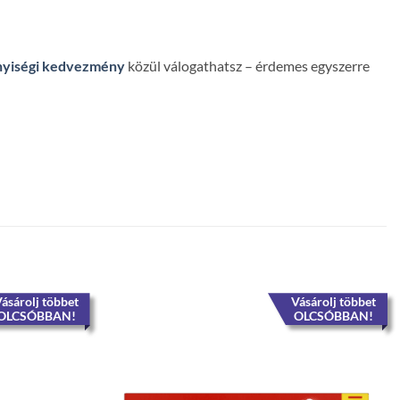
yiségi kedvezmény
közül válogathatsz – érdemes egyszerre
ásárolj többet
Vásárolj többet
OLCSÓBBAN!
OLCSÓBBAN!