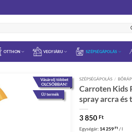
OTTHON
VEGYIÁRU
SZÉPSÉGÁPOLÁS
SZÉPSÉGÁPOLÁS
/
BŐRÁP
Vásárolj többet
OLCSÓBBAN!
Carroten Kids 
ÚJ termék
spray arcra és 
3 850
Ft
Ft
Egységár:
14 259
/ l