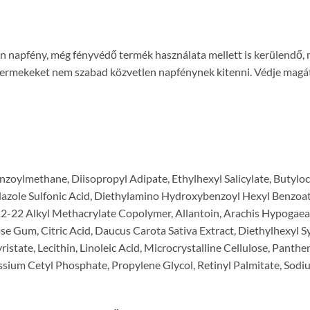
len napfény, még fényvédő termék használata mellett is kerülendő
mekeket nem szabad közvetlen napfénynek kitenni. Védje magát, v
zoylmethane, Diisopropyl Adipate, Ethylhexyl Salicylate, Butylo
dazole Sulfonic Acid, Diethylamino Hydroxybenzoyl Hexyl Benzoate
22 Alkyl Methacrylate Copolymer, Allantoin, Arachis Hypogaea Oi
lose Gum, Citric Acid, Daucus Carota Sativa Extract, Diethylhexyl
istate, Lecithin, Linoleic Acid, Microcrystalline Cellulose, Panth
ssium Cetyl Phosphate, Propylene Glycol, Retinyl Palmitate, Sod