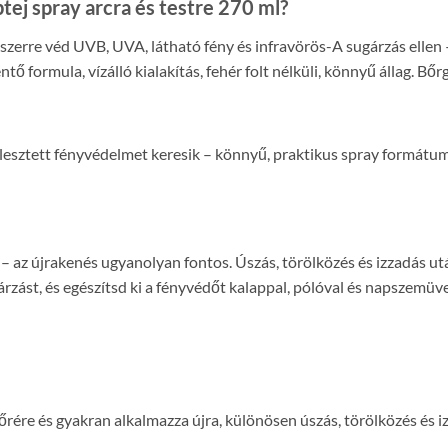
tej spray arcra és testre 270 ml?
szerre véd UVB, UVA, látható fény és infravörös-A sugárzás ellen
tő formula, vízálló kialakítás, fehér folt nélküli, könnyű állag. B
lesztett fényvédelmet keresik – könnyű, praktikus spray formát
– az újrakenés ugyanolyan fontos. Úszás, törölközés és izzadás u
árzást, és egészítsd ki a fényvédőt kalappal, pólóval és napszem
rére és gyakran alkalmazza újra, különösen úszás, törölközés és 