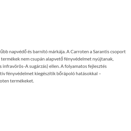
rűbb napvédő és barnító márkája. A Carroten a Sarantis csoport
: a termékek nem csupán alapvető fényvédelmet nyújtanak,
 infravörös-A sugárzás) ellen. A folyamatos fejlesztés
tív fényvédelmet kiegészítik bőrápoló hatásokkal –
roten termékeket.