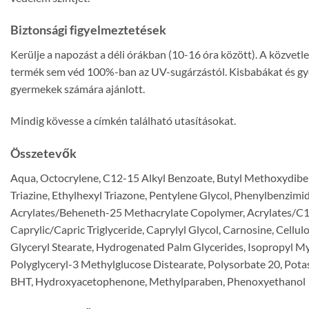
Biztonsági figyelmeztetések
Kerülje a napozást a déli órákban (10-16 óra között). A közvet
termék sem véd 100%-ban az UV-sugárzástól. Kisbabákat és gyer
gyermekek számára ajánlott.
Mindig kövesse a címkén található utasításokat.
Összetevők
Aqua, Octocrylene, C12-15 Alkyl Benzoate, Butyl Methoxydiben
Triazine, Ethylhexyl Triazone, Pentylene Glycol, Phenylbenzimi
Acrylates/Beheneth-25 Methacrylate Copolymer, Acrylates/C12-
Caprylic/Capric Triglyceride, Caprylyl Glycol, Carnosine, Cellu
Glyceryl Stearate, Hydrogenated Palm Glycerides, Isopropyl Myr
Polyglyceryl-3 Methylglucose Distearate, Polysorbate 20, Pota
BHT, Hydroxyacetophenone, Methylparaben, Phenoxyethanol