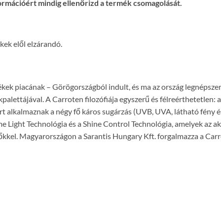
ormációért mindig ellenőrizd a termék csomagolását.
kek elől elzárandó.
kek piacának – Görögországból indult, és ma az ország legnépsze
alettájával. A Carroten filozófiája egyszerű és félreérthetetlen
t alkalmaznak a négy fő káros sugárzás (UVB, UVA, látható fény és
 Light Technológia és a Shine Control Technológia, amelyek az ak
kkel. Magyarországon a Sarantis Hungary Kft. forgalmazza a Car