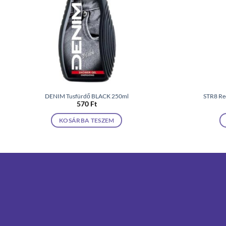
DENIM Tusfürdő BLACK 250ml
STR8 Red
570
Ft
KOSÁRBA TESZEM