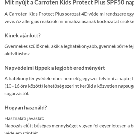
Mit nyújt a Carroten Kids Protect Plus SPF50 nap
A Carroten Kids Protect Plus sorozat 4D védelmi rendszere egy
véve. Az allergiás reakciók minimalizálásának kockázatát csökken
Kinek ajánlott?
Gyermekes szülőknek, akik a leghatékonyabb, gyermekbőrre fej
aktivitáshoz.
Napvédelmi tippek a legjobb eredményért
A hatékony fényvédelemhez nem elég egyszer felvinni a naptejt 
(10–16 óra között) lehetőség szerint kerüld a közvetlen napsug
sugárzástól.
Hogyan használd?
Használati javaslat:
Napozás előtt bőséges mennyiséget vigyen fel egyenletesen a bő
védelem szintjét.