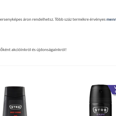
 versenyképes áron rendelhetsz. Több száz termékre érvényes
menn
lsőként akcióinkról és újdonságainkról!
V