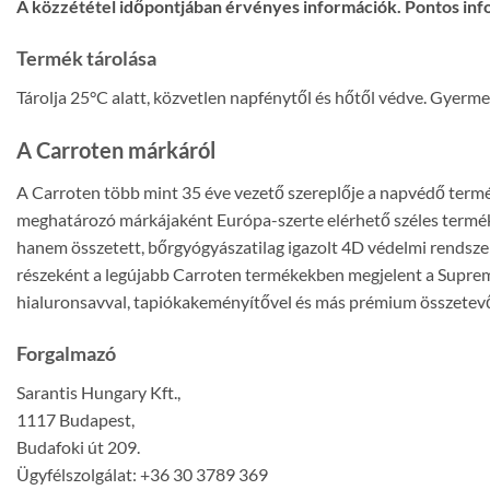
A közzététel időpontjában érvényes információk. Pontos inf
Termék tárolása
Tárolja 25°C alatt, közvetlen napfénytől és hőtől védve. Gyerme
A Carroten márkáról
A Carroten több mint 35 éve vezető szereplője a napvédő termé
meghatározó márkájaként Európa-szerte elérhető széles termékp
hanem összetett, bőrgyógyászatilag igazolt 4D védelmi rendszer
részeként a legújabb Carroten termékekben megjelent a Supreme
hialuronsavval, tapiókakeményítővel és más prémium összetevő
Forgalmazó
Sarantis Hungary Kft.,
1117 Budapest,
Budafoki út 209.
Ügyfélszolgálat: +36 30 3789 369