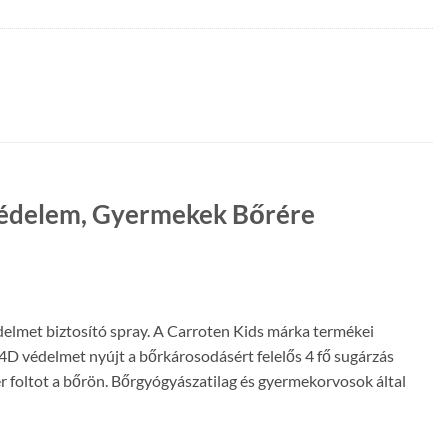
D Védelem, Gyermekek Bőrére
delmet biztosító spray. A Carroten Kids márka termékei
4D védelmet nyújt a bőrkárosodásért felelős 4 fő sugárzás
r foltot a bőrön. Bőrgyógyászatilag és gyermekorvosok által