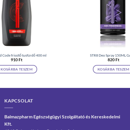
 Code frissítő tusfürdő 400 ml
STR8 Deo Spray 150ML 
910
Ft
820
Ft
KOSÁRBA TESZEM
KOSÁRBA TESZEM
KAPCSOLAT
Balmazpharm Egészségügyi Szolgáltató és Kereskedelmi
Kft.