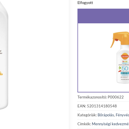
Elfogyott
Termékazonosító: P000622
EAN: 5201314180548
Kategóriák:
Bőrápolás
,
Fényvé
Címkék:
Mennyiségi kedvezmé