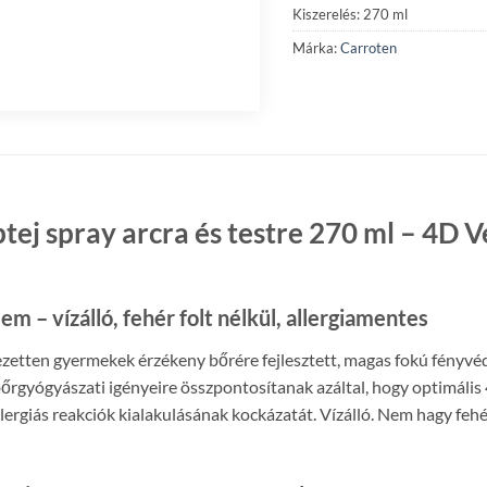
Kiszerelés: 270 ml
Márka:
Carroten
ptej spray arcra és testre 270 ml – 4
m – vízálló, fehér folt nélkül, allergiamentes
ezetten gyermekek érzékeny bőrére fejlesztett, magas fokú fényvé
őrgyógyászati igényeire összpontosítanak azáltal, hogy optimális 
rgiás reakciók kialakulásának kockázatát. Vízálló. Nem hagy fehé