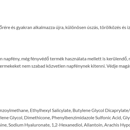
rére és gyakran alkalmazza újra, különösen úszás, törölközés és 
len napfény, még fényvédő termék használata mellett is kerülendő
rmekeket nem szabad közvetlen napfénynek kitenni. Védje magát, 
oylmethane, Ethylhexyl Salicylate, Butylene Glycol Dicaprylate/D
ene Glycol, Dimethicone, Phenylbenzimidazole Sulfonic Acid, Glyc
ine, Sodium Hyaluronate, 1,2-Hexanediol, Allantoin, Arachis Hypo