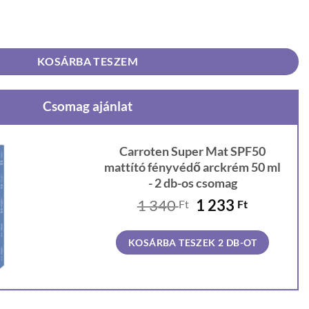
attító fényvédő arckrém 50 ml mennyiség
KOSÁRBA TESZEM
Csomag ajánlat
Carroten Super Mat SPF50
mattító fényvédő arckrém 50 ml
- 2 db-os csomag
Original
Current
1 340
1 233
Ft
Ft
price
price
was:
is:
KOSÁRBA TESZEK 2 DB-OT
1
1
340 Ft.
233 Ft.