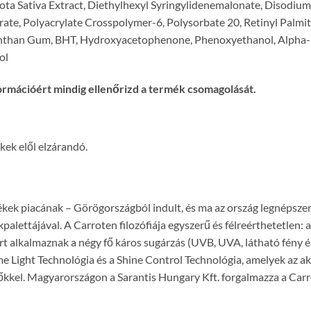
arota Sativa Extract, Diethylhexyl Syringylidenemalonate, Disodium
rate, Polyacrylate Crosspolymer-6, Polysorbate 20, Retinyl Palmit
anthan Gum, BHT, Hydroxyacetophenone, Phenoxyethanol, Alpha-Is
ol
ormációért mindig ellenőrizd a termék csomagolását.
kek elől elzárandó.
kek piacának – Görögországból indult, és ma az ország legnépsze
alettájával. A Carroten filozófiája egyszerű és félreérthetetlen
t alkalmaznak a négy fő káros sugárzás (UVB, UVA, látható fény és
 Light Technológia és a Shine Control Technológia, amelyek az ak
kkel. Magyarországon a Sarantis Hungary Kft. forgalmazza a Car