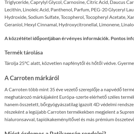
Triglyceride, Caprylyl Glycol, Carnosine, Citric Acid, Daucus C
Lecithin, Linoleic Acid, Panthenol, Parfum, PEG-20 Glyceryl Lau
Hydroxide, Sodium Sulfate, Tocopherol, Tocopheryl Acetate, X
Geraniol, Hexyl Cinnamal, Hydroxycitronellal, Limonene, Linalo
A közzététel időpontjában érvényes információk. Pontos inf
Termék tárolása
Tárolja 25°C alatt, közvetlen napfénytől és hőtől védve. Gyerme
A Carroten márkáról
A Carroten több mint 35 éve vezető szereplője a napvédő termé
meghatározó márkájaként Európa-szerte elérhető széles termékp
hanem összetett, bőrgyógyászatilag igazolt 4D védelmi rendszer
részeként a legújabb Carroten termékekben megjelent a Supreme
hialuronsavval, tapiókakeményítővel és más prémium összetevő
Miért érdemes a Patikamrán rendelni?