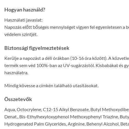
Hogyan használd?
Használati javaslat:
Napozás előtt bőséges mennyiséget vigyen fel egyenletesen a bő
védelem szintjét.
Biztonsági figyelmeztetések
Kerülje a napozást a déli órákban (10-16 óra között). A közvet
termék sem véd 100%-ban az UV-sugárzástól. Kisbabákat és gye
használatra.
Mindig kövesse a címkén található utasításokat.
Összetevők
Aqua, Octocrylene, C12-15 Alkyl Benzoate, Butyl Methoxydibenz
Denat., Bis-Ethylhexyloxyphenol Methoxyphenyl Triazine, Butyl
Hydrogenated Palm Glycerides, Arginine, Behenyl Alcohol, Beta