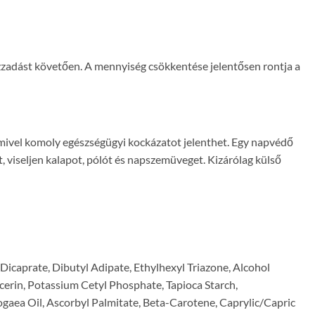
izzadást követően. A mennyiség csökkentése jelentősen rontja a
, mivel komoly egészségügyi kockázatot jelenthet. Egy napvédő
viseljen kalapot, pólót és napszemüveget. Kizárólag külső
icaprate, Dibutyl Adipate, Ethylhexyl Triazone, Alcohol
erin, Potassium Cetyl Phosphate, Tapioca Starch,
gaea Oil, Ascorbyl Palmitate, Beta-Carotene, Caprylic/Capric