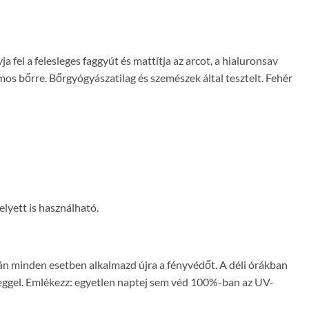
fel a felesleges faggyút és mattítja az arcot, a hialuronsav
os bőrre. Bőrgyógyászatilag és szemészek által tesztelt. Fehér
lyett is használható.
tán minden esetben alkalmazd újra a fényvédőt. A déli órákban
üveggel. Emlékezz: egyetlen naptej sem véd 100%-ban az UV-