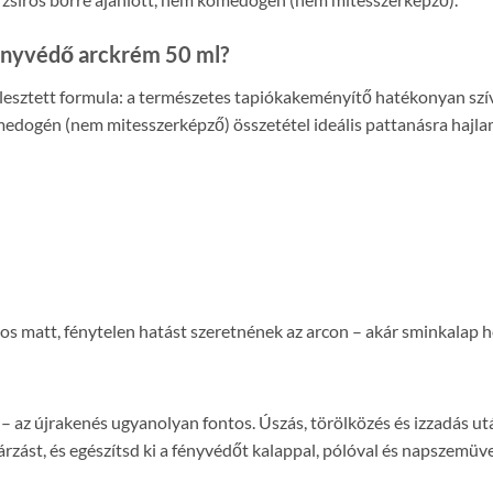
fényvédő arckrém 50 ml?
esztett formula: a természetes tapiókakeményítő hatékonyan szívja 
medogén (nem mitesszerképző) összetétel ideális pattanásra hajlam
s matt, fénytelen hatást szeretnének az arcon – akár sminkalap he
– az újrakenés ugyanolyan fontos. Úszás, törölközés és izzadás u
árzást, és egészítsd ki a fényvédőt kalappal, pólóval és napszem