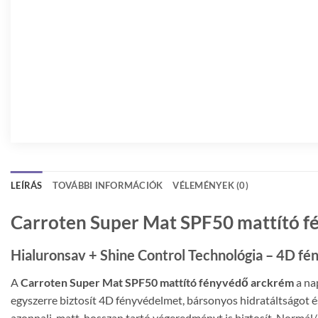
LEÍRÁS
TOVÁBBI INFORMÁCIÓK
VÉLEMÉNYEK (0)
Carroten Super Mat SPF50 mattító fé
Hialuronsav + Shine Control Technológia – 4D fé
A
Carroten Super Mat SPF50 mattító fényvédő arckrém
a na
egyszerre biztosít 4D fényvédelmet, bársonyos hidratáltságot é
azonnali, matt, hosszan tartó végeredményt is biztosít. Normál