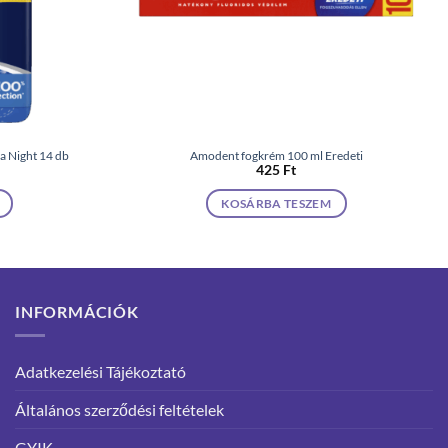
a Night 14 db
Amodent fogkrém 100 ml Eredeti
425
Ft
KOSÁRBA TESZEM
INFORMÁCIÓK
Adatkezelési Tájékoztató
Általános szerződési feltételek
GYIK