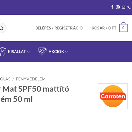
0
BELÉPÉS / REGISZTRÁCIÓ
KOSÁR /
0
FT
KISÁLLAT
AKCIÓK
OLÁS
/
FÉNYVÉDELEM
r Mat SPF50 mattító
rém 50 ml