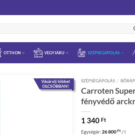
OTTHON
VEGYIÁRU
SZÉPSÉGÁPOLÁS
SZÉPSÉGÁPOLÁS
/
BŐRÁP
Vásárolj többet
OLCSÓBBAN!
Carroten Supe
fényvédő arck
1 340
Ft
Ft
Egységár:
26 800
/ l