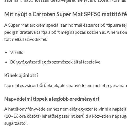
Mit nyújt a Carroten Super Mat SPF50 mattító 
A Super Mat arckrém speciálisan normál és zsíros bőrtípusra fejl
pedig hidratálva tartja a bőrt még napozás közben is. A nem ko
folt nélkül szívódik fel.
Vízálló
Bőrgyógyászatilag és szemészek által tesztelve
Kinek ajánlott?
Normál és zsíros bőrűeknek, akik napvédelem mellett egész napo
Napvédelmi tippek a legjobb eredményért
A hatékony fényvédelemhez nem elég egyszer felvinni a naptejt 
(10–16 óra között) lehetőség szerint kerüld a közvetlen napsug
sugárzástól.