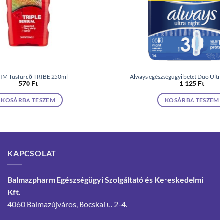
IM Tusfürdő TRIBE 250ml
Always egészségügyi betét Duo Ultr
570
Ft
1 125
Ft
KOSÁRBA TESZEM
KOSÁRBA TESZEM
KAPCSOLAT
Balmazpharm Egészségügyi Szolgáltató és Kereskedelmi
Kft.
4060 Balmazújváros, Bocskai u. 2-4.