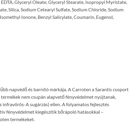
 EDTA, Glyceryl Oleate, Glyceryl Stearate, Isopropyl Myristate,
ate, Silica, Sodium Cetearyl Sulfate, Sodium Chloride, Sodium
omethyl Ionone, Benzyl Salicylate, Coumarin, Eugenol,
rűbb napvédő és barnító márkája. A Carroten a Sarantis csoport
: a termékek nem csupán alapvető fényvédelmet nyújtanak,
 infravörös-A sugárzás) ellen. A folyamatos fejlesztés
tív fényvédelmet kiegészítik bőrápoló hatásokkal –
roten termékeket.