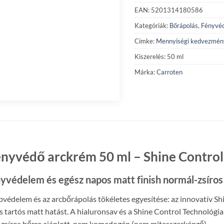
EAN: 5201314180586
Kategóriák:
Bőrápolás
,
Fényvé
Címke:
Mennyiségi kedvezmén
Kiszerelés: 50 ml
Márka:
Carroten
nyvédő arckrém 50 ml – Shine Control
nyvédelem és egész napos matt finish normál-zsíros
pvédelem és az arcbőrápolás tökéletes egyesítése: az innovatív Sh
s tartós matt hatást. A hialuronsav és a Shine Control Technológ
/ zsíros bőrre ajánlott, nem komedogén (nem mitesszerképző).