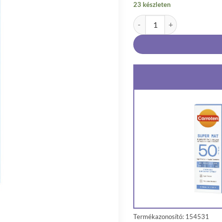
23 készleten
Carroten Super Mat SPF50 m
Termékazonosító: 154531