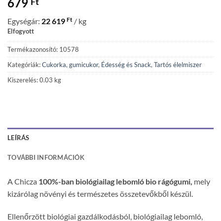
679
Ft
Ft
Egységár:
22 619
/ kg
Elfogyott
Termékazonosító: 10578
Kategóriák:
Cukorka, gumicukor
,
Édesség és Snack
,
Tartós élelmiszer
Kiszerelés: 0.03 kg
LEÍRÁS
TOVÁBBI INFORMÁCIÓK
A Chicza
100%-ban biológiailag lebomló bio rágógumi,
mely
kizárólag növényi és természetes összetevőkből készül.
Ellenőrzött biológiai gazdálkodásból, biológiailag lebomló,