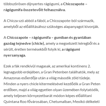
többszörösen díjnyertes rágógumi, a
Chicozapote –
rágógumifa összetevőit felhasználva.
A Chicza szó abból a fából, a Chicozapote-ból származik,
amelyből az előállításához szükséges alapanyagot kivonják.
A
Chicozapote – rágógumifa – gumiban és gyantában
gazdag tejnedve (chicle),
amely a megsebzett kéregből és a
sérült, éretlen termésekből folyik ki,
a rágógumi
nyersanyaga.
Ezek a fák rendkívül magasak, az amerikai kontinens 2.
legnagyobb erdejében, a Gran Petenben találhatók, mely az
Amazonas esőerdője után a világ második zöld tüdeje.
Minden a nyers chicle kitermelésével kezdődik a Gran Peten
erdőben, majd a világ egyetlen olyan üzemében folytatódik,
amely teljesen környezetbarát módon képes előállítani
Quintana Roo fővárosában, Chetumalban, Mexikó délkeleti