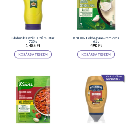
Globus klasszikus ízű mustár
KNORR Fokhagymakrémleves
720 g
61 g
1 485
Ft
490
Ft
KOSÁRBA TESZEM
KOSÁRBA TESZEM
Vásárolj többet
OLCSÓBBAN!