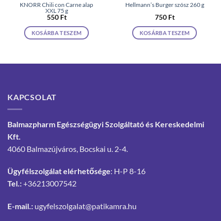
KNORR Chili con Carne alap
Hellmann’s Burger szósz 260 g
XXL 75 g
550
Ft
750
Ft
KOSÁRBA TESZEM
KOSÁRBA TESZEM
KAPCSOLAT
Balmazpharm Egészségügyi Szolgáltató és Kereskedelmi
Kft.
4060 Balmazújváros, Bocskai u. 2-4.
Ügyfélszolgálat elérhetősége
: H-P 8-16
Tel.:
+36213007542
E-mail.:
ugyfelszolgalat@patikamra.hu