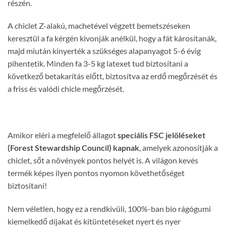
részén.
A chiclet Z-alakú, machetével végzett bemetszéseken
keresztül a fa kérgén kivonják anélkül, hogy a fát károsítanák,
majd miután kinyerték a szükséges alapanyagot 5-6 évig
pihentetik. Minden fa 3-5 kg ​​latexet tud biztosítani a
következő betakarítás előtt, biztosítva az erdő megőrzését és
a friss és valódi chicle megőrzését.
Amikor eléri a megfelelő állagot
speciális FSC jelöléseket
(Forest Stewardship Council) kapnak
, amelyek azonosítják a
chiclet, sőt a növények pontos helyét is. A világon kevés
termék képes ilyen pontos nyomon követhetőséget
biztosítani!
Nem véletlen, hogy ez a rendkívüli, 100%-ban bio rágógumi
kiemelkedő díjakat és kitüntetéseket nyert és nyer