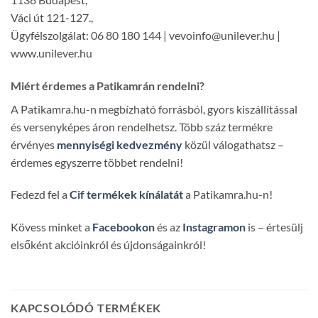
Váci út 121-127.,
Ügyfélszolgálat: 06 80 180 144 | vevoinfo@unilever.hu |
www.unilever.hu
Miért érdemes a Patikamrán rendelni?
A Patikamra.hu-n megbízható forrásból, gyors kiszállítással
és versenyképes áron rendelhetsz. Több száz termékre
érvényes
mennyiségi kedvezmény
közül válogathatsz –
érdemes egyszerre többet rendelni!
Fedezd fel a
Cif termékek kínálatát
a Patikamra.hu-n!
Kövess minket a
Facebookon
és az
Instagramon
is – értesülj
elsőként akcióinkról és újdonságainkról!
KAPCSOLÓDÓ TERMÉKEK