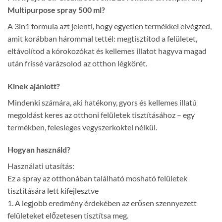
Multipurpose spray 500 ml?
A 3in1 formula azt jelenti, hogy egyetlen termékkel elvégzed,
amit korábban hárommal tettél: megtisztítod a felületet,
eltávolítod a kórokozókat és kellemes illatot hagyva magad
után frissé varázsolod az otthon légkörét.
Kinek ajánlott?
Mindenki számára, aki hatékony, gyors és kellemes illatú
megoldást keres az otthoni felületek tisztításához – egy
termékben, felesleges vegyszerkoktel nélkül.
Hogyan használd?
Használati utasítás:
Ez a spray az otthonában található mosható felületek
tisztítására lett kifejlesztve
1. A legjobb eredmény érdekében az erősen szennyezett
felületeket előzetesen tisztítsa meg.