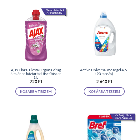
Vásárolj többet
OLCSÓBBAN!
Ajax Floral Fiesta Orgona virág
Active Universal mosógél 4,5 l
általános háztartási tisztítószer
(90 mosás)
1 L
720
Ft
2 640
Ft
KOSÁRBA TESZEM
KOSÁRBA TESZEM
Vásárolj többet
OLCSÓBBAN!