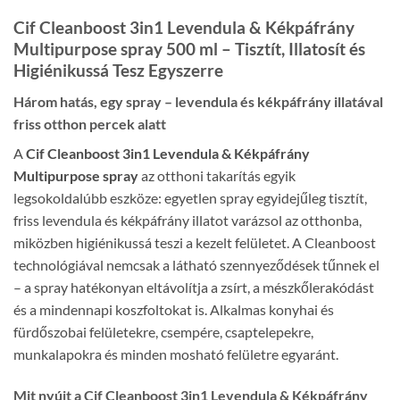
Cif Cleanboost 3in1 Levendula & Kékpáfrány
Multipurpose spray 500 ml – Tisztít, Illatosít és
Higiénikussá Tesz Egyszerre
Három hatás, egy spray – levendula és kékpáfrány illatával
friss otthon percek alatt
A
Cif Cleanboost 3in1 Levendula & Kékpáfrány
Multipurpose spray
az otthoni takarítás egyik
legsokoldalúbb eszköze: egyetlen spray egyidejűleg tisztít,
friss levendula és kékpáfrány illatot varázsol az otthonba,
miközben higiénikussá teszi a kezelt felületet. A Cleanboost
technológiával nemcsak a látható szennyeződések tűnnek el
– a spray hatékonyan eltávolítja a zsírt, a mészkőlerakódást
és a mindennapi koszfoltokat is. Alkalmas konyhai és
fürdőszobai felületekre, csempére, csaptelepekre,
munkalapokra és minden mosható felületre egyaránt.
Mit nyújt a Cif Cleanboost 3in1 Levendula & Kékpáfrány