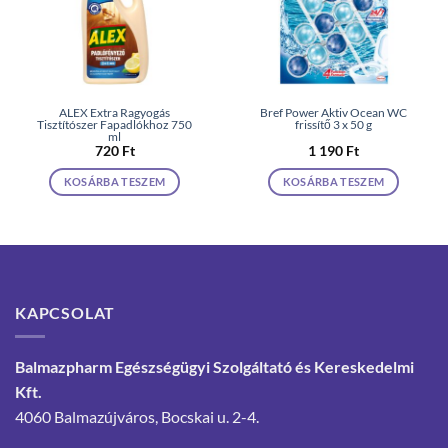
ALEX Extra Ragyogás
Bref Power Aktiv Ocean WC
Tisztítószer Fapadlókhoz 750
frissítő 3 x 50 g
ml
720
Ft
1 190
Ft
KOSÁRBA TESZEM
KOSÁRBA TESZEM
KAPCSOLAT
Balmazpharm Egészségügyi Szolgáltató és Kereskedelmi
Kft.
4060 Balmazújváros, Bocskai u. 2-4.