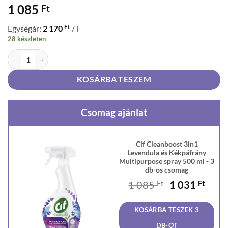
1 085
Ft
Ft
Egységár:
2 170
/ l
28 készleten
Cif Cleanboost 3in1 Levendula és Kékpáfrány Multipurpose spray 50
KOSÁRBA TESZEM
Csomag ajánlat
Cif Cleanboost 3in1
Levendula és Kékpáfrány
Multipurpose spray 500 ml - 3
db-os csomag
Original
Curr
1 085
Ft
1 031
Ft
price
price
was:
is:
KOSÁRBA TESZEK 3
1
1
085 Ft.
031 F
DB-OT