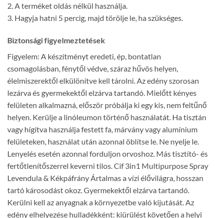
2. A terméket oldás nélkül használja.
3. Hagyja hatni 5 percig, majd törölje le, ha szükséges.
Biztonsági figyelmeztetések
Figyelem: A készítményt eredeti, ép, bontatlan
csomagolásban, fénytől védve, száraz hűvös helyen,
élelmiszerektől elkülönítve kell tárolni. Az edény szorosan
lezárva és gyermekektől elzárva tartandó. Mielőtt kényes
felületen alkalmazná, először próbálja ki egy kis, nem feltűnő
helyen. Kerülje a linóleumon történő használatát. Ha tisztán
vagy hígítva használja festett fa, márvány vagy alumínium
felületeken, használat után azonnal öblítse le. Ne nyelje le.
Lenyelés esetén azonnal forduljon orvoshoz. Más tisztító- és
fertőtlenítőszerrel keverni tilos. Cif 3in1 Multipurpose Spray
Levendula & Kékpáfrány Ártalmas a vízi élővilágra, hosszan
tartó károsodást okoz. Gyermekektől elzárva tartandó.
Kerülni kell az anyagnak a környezetbe való kijutását. Az
edény elhelyezése hulladékként: kiürülést követően a helyi