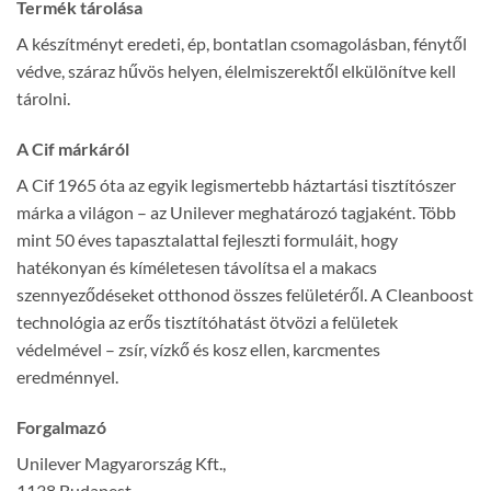
Termék tárolása
A készítményt eredeti, ép, bontatlan csomagolásban, fénytől
védve, száraz hűvös helyen, élelmiszerektől elkülönítve kell
tárolni.
A Cif márkáról
A Cif 1965 óta az egyik legismertebb háztartási tisztítószer
márka a világon – az Unilever meghatározó tagjaként. Több
mint 50 éves tapasztalattal fejleszti formuláit, hogy
hatékonyan és kíméletesen távolítsa el a makacs
szennyeződéseket otthonod összes felületéről. A Cleanboost
technológia az erős tisztítóhatást ötvözi a felületek
védelmével – zsír, vízkő és kosz ellen, karcmentes
eredménnyel.
Forgalmazó
Unilever Magyarország Kft.,
1138 Budapest,