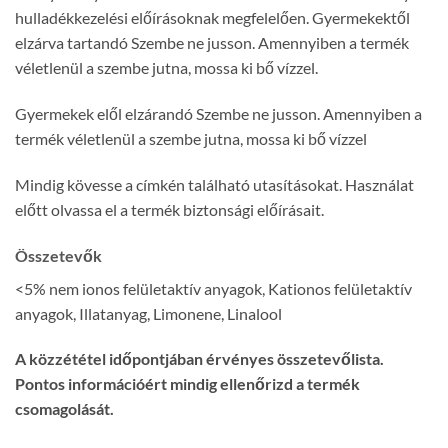
hulladékkezelési előírásoknak megfelelően. Gyermekektől
elzárva tartandó Szembe ne jusson. Amennyiben a termék
véletlenül a szembe jutna, mossa ki bő vízzel.
Gyermekek elől elzárandó Szembe ne jusson. Amennyiben a
termék véletlenül a szembe jutna, mossa ki bő vízzel
Mindig kövesse a címkén található utasításokat. Használat
előtt olvassa el a termék biztonsági előírásait.
Összetevők
<5% nem ionos felületaktív anyagok, Kationos felületaktív
anyagok, Illatanyag, Limonene, Linalool
A közzététel időpontjában érvényes összetevőlista.
Pontos információért mindig ellenőrizd a termék
csomagolását.