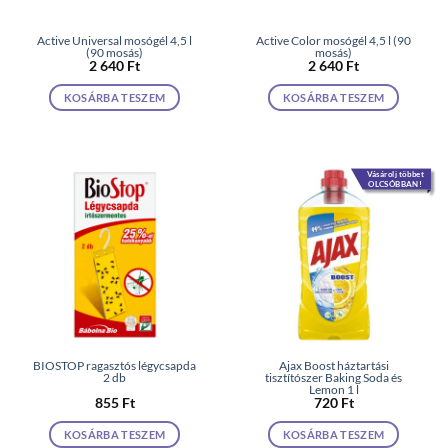
Active Universal mosógél 4,5 l
Active Color mosógél 4,5 l (90
(90 mosás)
mosás)
2 640
Ft
2 640
Ft
KOSÁRBA TESZEM
KOSÁRBA TESZEM
Vásárolj többet
OLCSÓBBAN!
BIOSTOP ragasztós légycsapda
Ajax Boost háztartási
2 db
tisztítószer Baking Soda és
Lemon 1 l
855
Ft
720
Ft
KOSÁRBA TESZEM
KOSÁRBA TESZEM