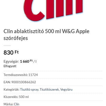
Clin ablaktisztító 500 ml W&G Apple
szórófejes
830
Ft
Ft
Egységár:
1 660
/ l
Elfogyott
Termékazonosító: 11724
EAN: 9000100866262
Kategóriák:
Tisztító spray
,
Tisztítószerek
,
Vegyiáru
Kiszerelés: 500 ml
Márka:
Clin