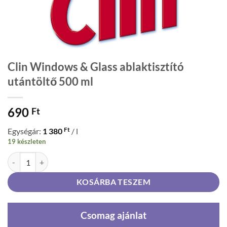
Clin Windows & Glass ablaktisztító
utántöltő 500 ml
690
Ft
Ft
Egységár:
1 380
/ l
19 készleten
Clin Windows & Glass ablaktisztító utántöltő 500 ml mennyiség
KOSÁRBA TESZEM
Csomag ajánlat