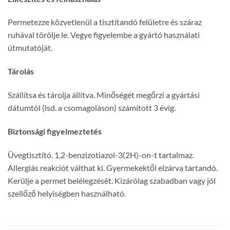
Permetezze közvetlenül a tisztítandó felületre és száraz
ruhával törölje le. Vegye figyelembe a gyártó használati
útmutatóját.
Tárolás
Szállítsa és tárolja állítva. Minőségét megőrzi a gyártási
dátumtól (lsd. a csomagoláson) számított 3 évig.
Biztonsági figyelmeztetés
Üvegtisztító. 1,2-benzizotiazol-3(2H)-on-t tartalmaz.
Allergiás reakciót válthat ki. Gyermekektől elzárva tartandó.
Kerülje a permet belélegzését. Kizárólag szabadban vagy jól
szellőző helyiségben használható.