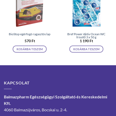
BioStop egérfogó ragasztós lap
Bref Power Aktiv Ocean WC
frissítő 3 x 50 g
570
Ft
1 190
Ft
KOSÁRBA TESZEM
KOSÁRBA TESZEM
KAPCSOLAT
Balmazpharm Egészségügyi Szolgáltató és Kereskedelmi
Kft.
4060 Balmazújváros, Bocskai u. 2-4.