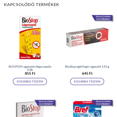
KAPCSOLÓDÓ TERMÉKEK
Vásárolj többet
OLCSÓBBAN!
BIOSTOP ragasztós légycsapda
BioStop egérfogó ragasztó 135 g
2 db
855
Ft
645
Ft
KOSÁRBA TESZEM
KOSÁRBA TESZEM
Vásárolj többet
Vásárolj többet
OLCSÓBBAN!
OLCSÓBBAN!