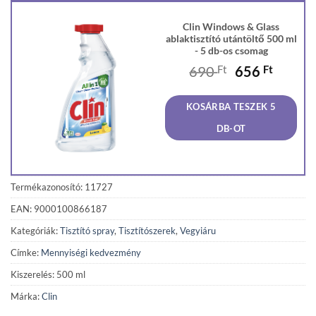
Clin Windows & Glass
ablaktisztító utántöltő 500 ml
- 5 db-os csomag
Original
Curren
690
Ft
656
Ft
price
price
was:
is:
KOSÁRBA TESZEK 5
690 Ft.
656 Ft
DB-OT
Termékazonosító: 11727
EAN: 9000100866187
Kategóriák:
Tisztító spray
,
Tisztítószerek
,
Vegyiáru
Címke:
Mennyiségi kedvezmény
Kiszerelés: 500 ml
Márka:
Clin