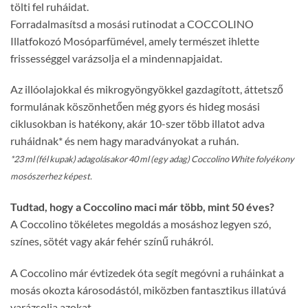
tölti fel ruháidat.
Forradalmasítsd a mosási rutinodat a COCCOLINO
Illatfokozó Mosóparfümével, amely természet ihlette
frissességgel varázsolja el a mindennapjaidat.
Az illóolajokkal és mikrogyöngyökkel gazdagított, áttetsző
formulának köszönhetően még gyors és hideg mosási
ciklusokban is hatékony, akár 10-szer több illatot adva
ruháidnak* és nem hagy maradványokat a ruhán.
*23 ml (fél kupak) adagolásakor 40 ml (egy adag) Coccolino White folyékony
mosószerhez képest.
Tudtad, hogy a Coccolino maci már több, mint 50 éves?
A Coccolino tökéletes megoldás a mosáshoz legyen szó,
színes, sötét vagy akár fehér színű ruhákról.
A Coccolino már évtizedek óta segít megóvni a ruháinkat a
mosás okozta károsodástól, miközben fantasztikus illatúvá
varázsolja azokat.