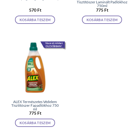
Tisztítószer Laminált Padlókhoz
750ml
570
Ft
775
Ft
KOSÁRBA TESZEM
KOSÁRBA TESZEM
Vásárolj többet
OLCSÓBBAN!
ALEX Természetes Védelem
Tisztítószer Fapadlókhoz 750
ml
775
Ft
KOSÁRBA TESZEM