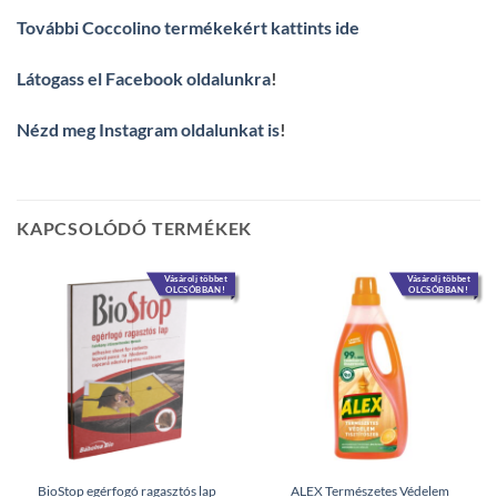
További Coccolino termékekért kattints ide
Látogass el Facebook oldalunkra
!
Nézd meg Instagram oldalunkat is
!
KAPCSOLÓDÓ TERMÉKEK
Vásárolj többet
Vásárolj többet
OLCSÓBBAN!
OLCSÓBBAN!
BioStop egérfogó ragasztós lap
ALEX Természetes Védelem