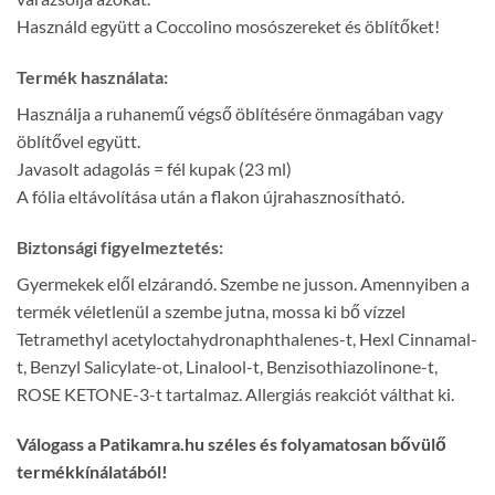
Használd együtt a Coccolino mosószereket és öblítőket!
Termék használata:
Használja a ruhanemű végső öblítésére önmagában vagy
öblítővel együtt.
Javasolt adagolás = fél kupak (23 ml)
A fólia eltávolítása után a flakon újrahasznosítható.
Biztonsági figyelmeztetés:
Gyermekek elől elzárandó. Szembe ne jusson. Amennyiben a
termék véletlenül a szembe jutna, mossa ki bő vízzel
Tetramethyl acetyloctahydronaphthalenes-t, Hexl Cinnamal-
t, Benzyl Salicylate-ot, Linalool-t, Benzisothiazolinone-t,
ROSE KETONE-3-t tartalmaz. Allergiás reakciót válthat ki.
Válogass a Patikamra.hu széles és folyamatosan bővülő
termékkínálatából!