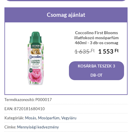
Csomag ajánlat
Coccolino First Blooms
illatfokozó mosóparfüm
460ml - 3 db-os csomag
Original
Curr
1 635
Ft
1 553
Ft
price
price
was:
is:
KOSÁRBA TESZEK 3
1
1
635 Ft.
553 F
DB-OT
Termékazonosító: P000017
EAN: 8720181680410
Kategóriák:
Mosás
,
Mosóparfüm
,
Vegyiáru
Címke:
Mennyiségi kedvezmény