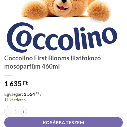
Coccolino First Blooms illatfokozó
mosóparfüm 460ml
1 635
Ft
Ft
Egységár:
3 554
/ l
11 készleten
Coccolino First Blooms illatfokozó mosóparfüm 460ml mennyiség
KOSÁRBA TESZEM