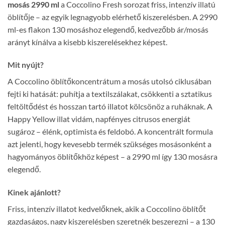
mosás 2990 ml
a Coccolino Fresh sorozat friss, intenzív illatú
öblítője – az egyik legnagyobb elérhető kiszerelésben. A 2990
ml-es flakon 130 mosáshoz elegendő, kedvezőbb ár/mosás
arányt kínálva a kisebb kiszerelésekhez képest.
Mit nyújt?
A Coccolino öblítőkoncentrátum a mosás utolsó ciklusában
fejti ki hatását: puhítja a textilszálakat, csökkenti a sztatikus
feltöltődést és hosszan tartó illatot kölcsönöz a ruháknak. A
Happy Yellow illat vidám, napfényes citrusos energiát
sugároz – élénk, optimista és feldobó. A koncentrált formula
azt jelenti, hogy kevesebb termék szükséges mosásonként a
hagyományos öblítőkhöz képest – a 2990 ml így 130 mosásra
elegendő.
Kinek ajánlott?
Friss, intenzív illatot kedvelőknek, akik a Coccolino öblítőt
gazdaságos, nagy kiszerelésben szeretnék beszerezni – a 130