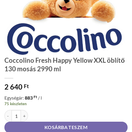
Coccolino Fresh Happy Yellow XXL öblítő
130 mosás 2990 ml
2 640
Ft
Ft
Egységár:
883
/ l
75 készleten
Coccolino Fresh Happy Yellow XXL öblítő 130 mosás 2990 ml mennyi
KOSÁRBA TESZEM