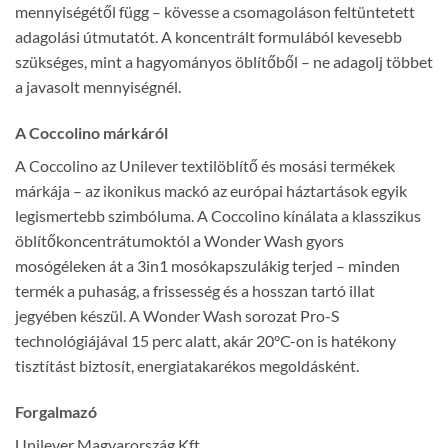
mennyiségétől függ – kövesse a csomagoláson feltüntetett
adagolási útmutatót. A koncentrált formulából kevesebb
szükséges, mint a hagyományos öblítőből – ne adagolj többet
a javasolt mennyiségnél.
A Coccolino márkáról
A Coccolino az Unilever textilöblítő és mosási termékek
márkája – az ikonikus mackó az európai háztartások egyik
legismertebb szimbóluma. A Coccolino kínálata a klasszikus
öblítőkoncentrátumoktól a Wonder Wash gyors
mosógéleken át a 3in1 mosókapszulákig terjed – minden
termék a puhaság, a frissesség és a hosszan tartó illat
jegyében készül. A Wonder Wash sorozat Pro-S
technológiájával 15 perc alatt, akár 20°C-on is hatékony
tisztítást biztosít, energiatakarékos megoldásként.
Forgalmazó
Unilever Magyarország Kft.,