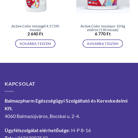
Active Color mosógél 4,5 l (90
Active Color mosópor 10 kg
mosás)
vödrös (130 mosás)
2 640
Ft
6 770
Ft
KOSÁRBA TESZEM
KOSÁRBA TESZEM
KAPCSOLAT
Balmazpharm Egészségügyi Szolgáltató és Kereskedelmi
Kft.
4060 Balmazújváros, Bocskai u. 2-4.
Ügyfélszolgálat elérhetősége
: H-P 8-16
Tel.:
+36213007542