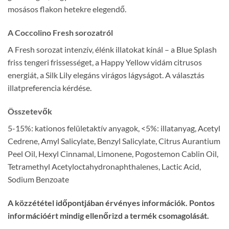
mosásos flakon hetekre elegendő.
A Coccolino Fresh sorozatról
A Fresh sorozat intenzív, élénk illatokat kínál – a Blue Splash
friss tengeri frissességet, a Happy Yellow vidám citrusos
energiát, a Silk Lily elegáns virágos lágyságot. A választás
illatpreferencia kérdése.
Összetevők
5-15%: kationos felületaktív anyagok, <5%: illatanyag, Acetyl
Cedrene, Amyl Salicylate, Benzyl Salicylate, Citrus Aurantium
Peel Oil, Hexyl Cinnamal, Limonene, Pogostemon Cablin Oil,
Tetramethyl Acetyloctahydronaphthalenes, Lactic Acid,
Sodium Benzoate
A közzététel időpontjában érvényes információk. Pontos
információért mindig ellenőrizd a termék csomagolását.