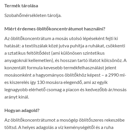
Termék tárolása
Szobahőmérsékleten tárolja.
Miért érdemes öblítőkoncentrátumot használni?
Az öblítőkoncentrátum a mosás utolsó lépéseként fejti ki
hatását: a textilszálak közé jutva puhítja a ruhákat, csökkenti
a sztatikus feltöltődést (ami különösen szintetikus
anyagoknál kellemetlen), és hosszan tartó illatot kölcsönöz. A
konzentált formula kevesebb termékfelhasználást jelent
mosásonként a hagyományos öblítőkhöz képest – a 2990 ml-
es kiszerelés így 130 mosásra elegendő, ami az egyik
legnagyobb elérhető csomag a piacon és kedvezőbb ár/mosás
arányt kínál.
Hogyan adagold?
Az öblítőkoncentrátumot a mosógép öblítőszeres rekeszébe
töltsd. A helyes adagolás a víz keménységétől és a ruha