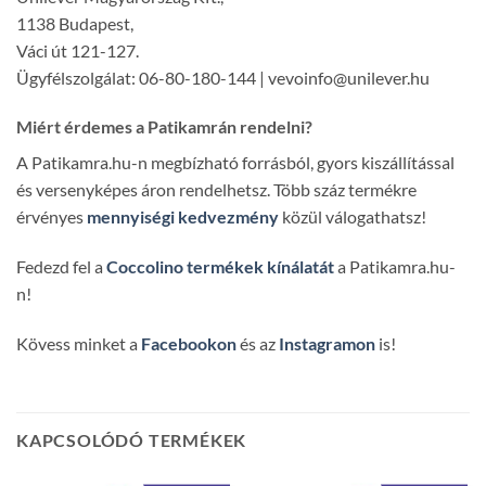
1138 Budapest,
Váci út 121-127.
Ügyfélszolgálat: 06-80-180-144 | vevoinfo@unilever.hu
Miért érdemes a Patikamrán rendelni?
A Patikamra.hu-n megbízható forrásból, gyors kiszállítással
és versenyképes áron rendelhetsz. Több száz termékre
érvényes
mennyiségi kedvezmény
közül válogathatsz!
Fedezd fel a
Coccolino termékek kínálatát
a Patikamra.hu-
n!
Kövess minket a
Facebookon
és az
Instagramon
is!
KAPCSOLÓDÓ TERMÉKEK