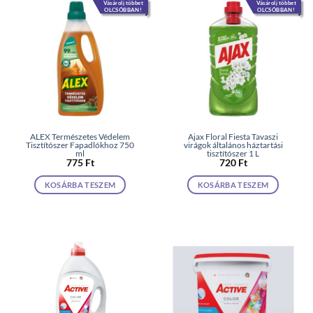
Vásárolj többet
Vásárolj többet
OLCSÓBBAN!
OLCSÓBBAN!
ALEX Természetes Védelem
Ajax Floral Fiesta Tavaszi
Tisztítószer Fapadlókhoz 750
virágok általános háztartási
ml
tisztítószer 1 L
775
Ft
720
Ft
KOSÁRBA TESZEM
KOSÁRBA TESZEM