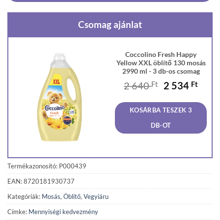
Csomag ajánlat
Coccolino Fresh Happy
Yellow XXL öblítő 130 mosás
2990 ml - 3 db-os csomag
Original
Curr
2 640
Ft
2 534
Ft
price
price
was:
is:
KOSÁRBA TESZEK 3
2
2
640 Ft.
534 F
DB-OT
Termékazonosító: P000439
EAN: 8720181930737
Kategóriák:
Mosás
,
Öblítő
,
Vegyiáru
Címke:
Mennyiségi kedvezmény