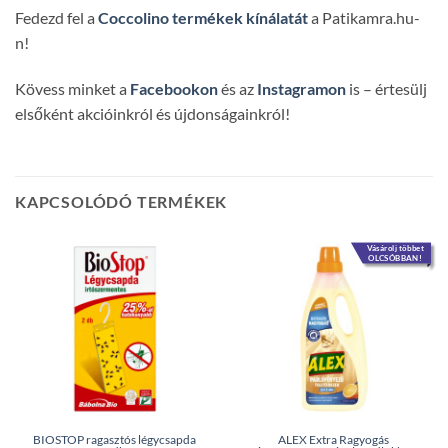
Fedezd fel a
Coccolino termékek kínálatát
a Patikamra.hu-
n!
Kövess minket a
Facebookon
és az
Instagramon
is – értesülj
elsőként akcióinkról és újdonságainkról!
KAPCSOLÓDÓ TERMÉKEK
Vásárolj többet
OLCSÓBBAN!
BIOSTOP ragasztós légycsapda
ALEX Extra Ragyogás