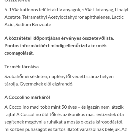
5-15%: kationos felületaktív anyagok, <5%: illatanyag, Linalyl
Acetate, Tetramethyl Acetyloctahydronaphthalenes, Lactic
Acid, Sodium Benzoate
A közzététel időpontjában érvényes összetevőlista.
Pontos információért mindig ellenőrizd a termék
csomagolását.
Termék tárolása
Szobahőmérsékleten, napfénytől védett száraz helyen
tárolja. Gyermekek elől elzárandó.
A Coccolino márkáról
A Coccolino maci több mint 50 éves – és igazán nem látszik
rajta! A Coccolino öblítők és az ikonikus maci évtizedek óta
segítenek megóvni a ruhákat a mosás okozta károsodástól,
miközben puhaságot és tartós illatot varázsolnak beléjük. Az