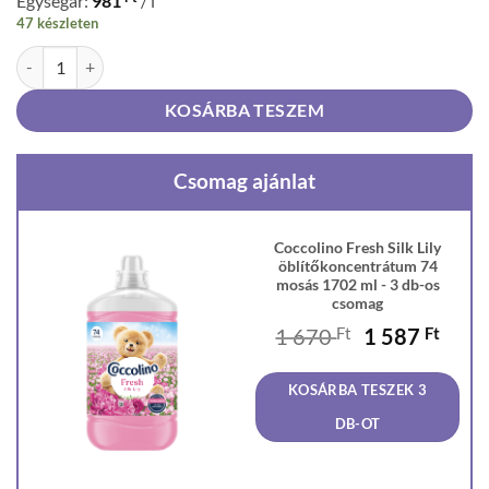
Egységár:
981
/ l
47 készleten
Coccolino Fresh Silk Lily öblítőkoncentrátum 74 mosás 1702 ml men
KOSÁRBA TESZEM
Csomag ajánlat
Coccolino Fresh Silk Lily
öblítőkoncentrátum 74
mosás 1702 ml - 3 db-os
csomag
Original
Curr
1 670
Ft
1 587
Ft
price
price
was:
is:
KOSÁRBA TESZEK 3
1
1
670 Ft.
587 F
DB-OT