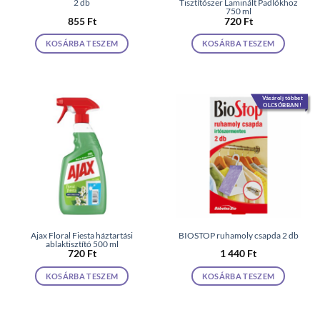
2 db
Tisztítószer Laminált Padlókhoz
750 ml
855
Ft
720
Ft
KOSÁRBA TESZEM
KOSÁRBA TESZEM
Vásárolj többet
OLCSÓBBAN!
Ajax Floral Fiesta háztartási
BIOSTOP ruhamoly csapda 2 db
ablaktisztító 500 ml
720
Ft
1 440
Ft
KOSÁRBA TESZEM
KOSÁRBA TESZEM