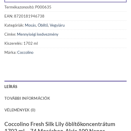
Termékazonosító: P000635
EAN: 8720181946738
Kategóriák:
Mosás
,
Öblítő
,
Vegyiáru
Címke:
Mennyiségi kedvezmény
Kiszerelés: 1702 ml
Márka:
Coccolino
LEÍRÁS
TOVÁBBI INFORMÁCIÓK
VÉLEMÉNYEK (0)
Coccolino Fresh Silk Lily öblítőkoncentrátum
1702 ml – 74 Mosáshoz, Akár 100 Napos