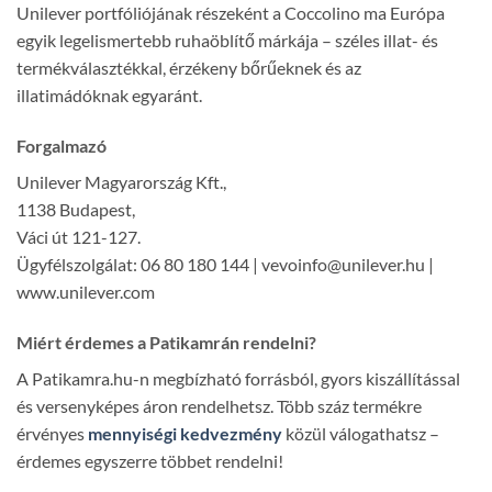
Unilever portfóliójának részeként a Coccolino ma Európa
egyik legelismertebb ruhaöblítő márkája – széles illat- és
termékválasztékkal, érzékeny bőrűeknek és az
illatimádóknak egyaránt.
Forgalmazó
Unilever Magyarország Kft.,
1138 Budapest,
Váci út 121-127.
Ügyfélszolgálat: 06 80 180 144 | vevoinfo@unilever.hu |
www.unilever.com
Miért érdemes a Patikamrán rendelni?
A Patikamra.hu-n megbízható forrásból, gyors kiszállítással
és versenyképes áron rendelhetsz. Több száz termékre
érvényes
mennyiségi kedvezmény
közül válogathatsz –
érdemes egyszerre többet rendelni!