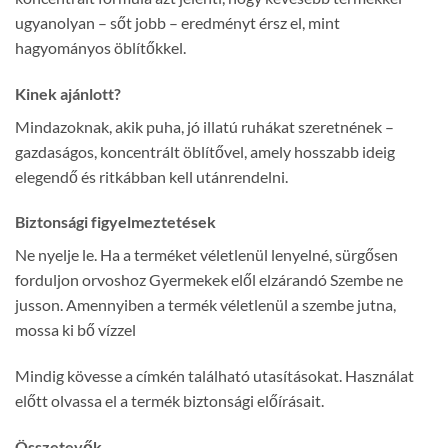
ugyanolyan – sőt jobb – eredményt érsz el, mint
hagyományos öblítőkkel.
Kinek ajánlott?
Mindazoknak, akik puha, jó illatú ruhákat szeretnének –
gazdaságos, koncentrált öblítővel, amely hosszabb ideig
elegendő és ritkábban kell utánrendelni.
Biztonsági figyelmeztetések
Ne nyelje le. Ha a terméket véletlenül lenyelné, sürgősen
forduljon orvoshoz Gyermekek elől elzárandó Szembe ne
jusson. Amennyiben a termék véletlenül a szembe jutna,
mossa ki bő vízzel
Mindig kövesse a címkén található utasításokat. Használat
előtt olvassa el a termék biztonsági előírásait.
Összetevők