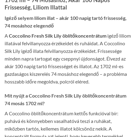
Frissesség, Liliom Illattal
Igéző selyem liliom illat – akár 100 napig tartó frissesség,
74 mosáshoz elegendő
A
Coccolino Fresh Silk Lily öblítőkoncentrátum
igéző liliom
illatával felvillanyozza érzékeidet és ruháidat. A Coccolino
Silk Lily igéző illata felvillanyozza érzékeidet. Frissessége
minden napra tartogat egy cseppnyi újdonságot. Élvezd az
akár 100 napig tartó frissességet és illatot. Az 1702 ml-es
gazdaságos kiszerelés 74 mosáshoz elegendő – a probléma
hosszabb időre megoldva, polcról eléred.
Mit nyújt a Coccolino Fresh Silk Lily öblítőkoncentrátum
74 mosás 1702 ml?
A Coccolino öblítőkoncentrátum kettős funkcióval bír:
puhává és könnyebben vasalhatóvá teszi a ruhákat,
miközben tartós, kellemes illatot kölcsönöz nekik. A
koncentrált formula azt jelenti, hogy kevesebb termékkel