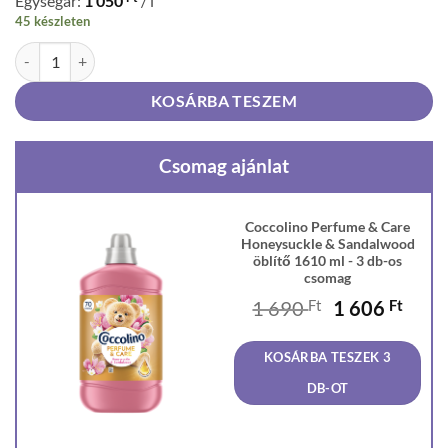
Egységár:
1 050
/ l
45 készleten
Coccolino Perfume & Care Honeysuckle & Sandalwood öblítő 1610 m
KOSÁRBA TESZEM
Csomag ajánlat
Coccolino Perfume & Care
Honeysuckle & Sandalwood
öblítő 1610 ml - 3 db-os
csomag
Original
Curr
1 690
Ft
1 606
Ft
price
price
was:
is:
KOSÁRBA TESZEK 3
1
1
690 Ft.
606 F
DB-OT