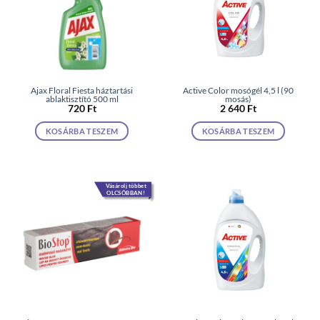
Ajax Floral Fiesta háztartási
Active Color mosógél 4,5 l (90
ablaktisztító 500 ml
mosás)
720
Ft
2 640
Ft
KOSÁRBA TESZEM
KOSÁRBA TESZEM
Vásárolj többet
OLCSÓBBAN!