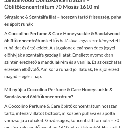
Öblítőkoncentrátum 70 Mosás 1610 ml
Sárgalonc & Szantálfa illat – hosszan tartó frissesség, puha
és ápolt ruhák
A
Coccolino Perfume & Care Honeysuckle & Sandalwood
öblítőkoncentrátum
kettős hatásával egyszerre kényezteti
ruháidat és érzékeidet. A sárgalonc elegánsan édes jegyei
előhívják a szantálfa gazdag illatát. Emellett nyomokban
szintén érezhető a mandulakrém és a vanília. Ez az összhatás
érzékien elbűvölő. Amikor a ruháid jó illatúak, te is jól érzed
magad – egész nap.
Mit nyújt a Coccolino Perfume & Care Honeysuckle &
Sandalwood öblítőkoncentrátum?
A Coccolino Perfume & Care öblítőkoncentrátum hosszan
tartó, intenzív illatot biztosít, miközben puhává és ápoltá
varázsolja a ruhákat. Gazdaságos, koncentrált formula – 70
mosásra elegendő egyetlen 1610 ml-es flakonból. Használd