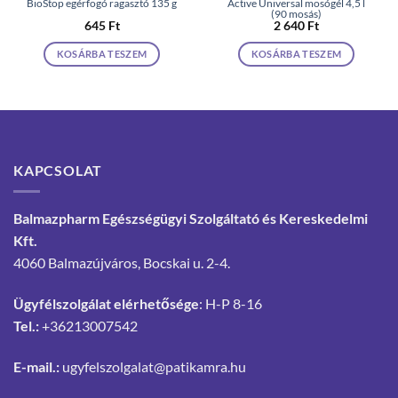
BioStop egérfogó ragasztó 135 g
Active Universal mosógél 4,5 l
(90 mosás)
645
Ft
2 640
Ft
KOSÁRBA TESZEM
KOSÁRBA TESZEM
KAPCSOLAT
Balmazpharm Egészségügyi Szolgáltató és Kereskedelmi
Kft.
4060 Balmazújváros, Bocskai u. 2-4.
Ügyfélszolgálat elérhetősége
: H-P 8-16
Tel.:
+36213007542
E-mail.:
ugyfelszolgalat@patikamra.hu