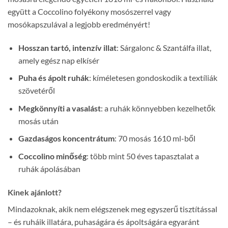
együtt a Coccolino folyékony mosószerrel vagy
mosókapszulával a legjobb eredményért!
Hosszan tartó, intenzív illat
: Sárgalonc & Szantálfa illat,
amely egész nap elkísér
Puha és ápolt ruhák
: kíméletesen gondoskodik a textíliák
szövetéről
Megkönnyíti a vasalást
: a ruhák könnyebben kezelhetők
mosás után
Gazdaságos koncentrátum
: 70 mosás 1610 ml-ből
Coccolino minőség
: több mint 50 éves tapasztalat a
ruhák ápolásában
Kinek ajánlott?
Mindazoknak, akik nem elégszenek meg egyszerű tisztítással
– és ruháik illatára, puhaságára és ápoltságára egyaránt