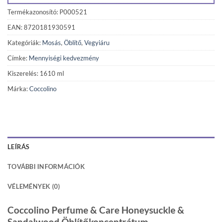
Termékazonosító: P000521
EAN: 8720181930591
Kategóriák:
Mosás
,
Öblítő
,
Vegyiáru
Címke:
Mennyiségi kedvezmény
Kiszerelés: 1610 ml
Márka:
Coccolino
LEÍRÁS
TOVÁBBI INFORMÁCIÓK
VÉLEMÉNYEK (0)
Coccolino Perfume & Care Honeysuckle &
Sandalwood Öblítőkoncentrátum –