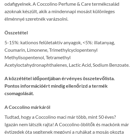
odafigyelnek. A Coccolino Perfume & Care termékcsalád
azoknak készült, akik a mindennapi mosást különleges
élménnyé szeretnék varázsolni.
Összetétel
5-15%: kationos felületaktív anyagok, <5%: illatanyag,
Coumarin, Limonene, Trimethylcyclopentenyl
Methylisopentenol, Tetramethyl
Acetyloctahydronaphthalenes, Lactic Acid, Sodium Benzoate.
A közzététel időpontjában érvényes összetevőlista.
Pontos információért mindig ellenőrizd a termék
csomagolását.
A Coccolino márkáról
Tudtad, hogy a Coccolino maci már több, mint 50 éves?
Igazán nem látszik rajta! A Coccolino öblítők és mackónk már
évtizedek óta segítenek megóvni a ruhákat a mosás okozta