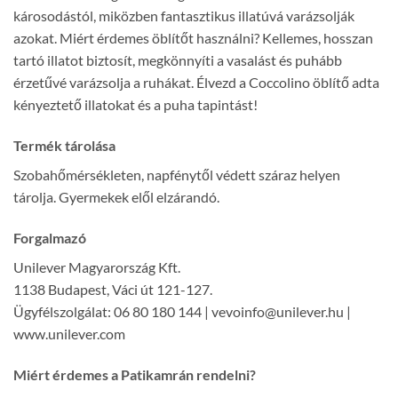
károsodástól, miközben fantasztikus illatúvá varázsolják
azokat. Miért érdemes öblítőt használni? Kellemes, hosszan
tartó illatot biztosít, megkönnyíti a vasalást és puhább
érzetűvé varázsolja a ruhákat. Élvezd a Coccolino öblítő adta
kényeztető illatokat és a puha tapintást!
Termék tárolása
Szobahőmérsékleten, napfénytől védett száraz helyen
tárolja. Gyermekek elől elzárandó.
Forgalmazó
Unilever Magyarország Kft.
1138 Budapest, Váci út 121-127.
Ügyfélszolgálat: 06 80 180 144 | vevoinfo@unilever.hu |
www.unilever.com
Miért érdemes a Patikamrán rendelni?