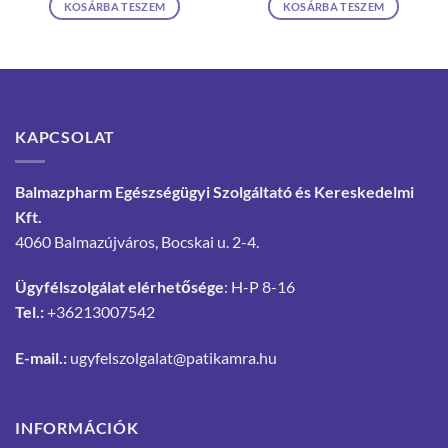
KOSÁRBA TESZEM
KOSÁRBA TESZEM
KAPCSOLAT
Balmazpharm Egészségügyi Szolgáltató és Kereskedelmi
Kft.
4060 Balmazújváros, Bocskai u. 2-4.
Ügyfélszolgálat elérhetősége
: H-P 8-16
Tel.:
+36213007542
E-mail.:
ugyfelszolgalat@patikamra.hu
INFORMÁCIÓK