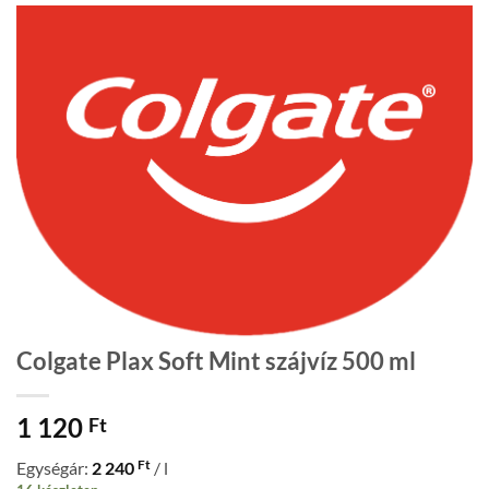
Colgate Plax Soft Mint szájvíz 500 ml
1 120
Ft
Ft
Egységár:
2 240
/ l