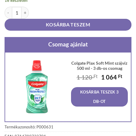
16 készleten
Colgate Plax Soft Mint szájvíz 500 ml mennyiség
KOSÁRBA TESZEM
Csomag ajánlat
Colgate Plax Soft Mint szájvíz
500 ml - 3 db-os csomag
Original
Curr
1 120
Ft
1 064
Ft
price
price
was:
is:
KOSÁRBA TESZEK 3
1
1
120 Ft.
064 F
DB-OT
Termékazonosító: P000631