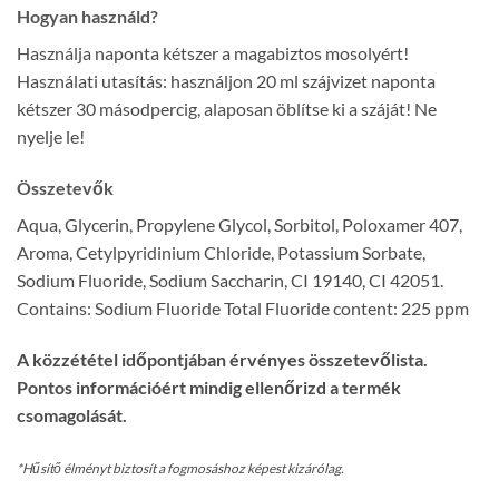
Hogyan használd?
Használja naponta kétszer a magabiztos mosolyért!
Használati utasítás: használjon 20 ml szájvizet naponta
kétszer 30 másodpercig, alaposan öblítse ki a száját! Ne
nyelje le!
Összetevők
Aqua, Glycerin, Propylene Glycol, Sorbitol, Poloxamer 407,
Aroma, Cetylpyridinium Chloride, Potassium Sorbate,
Sodium Fluoride, Sodium Saccharin, CI 19140, CI 42051.
Contains: Sodium Fluoride Total Fluoride content: 225 ppm
A közzététel időpontjában érvényes összetevőlista.
Pontos információért mindig ellenőrizd a termék
csomagolását.
*Hűsítő élményt biztosít a fogmosáshoz képest kizárólag.