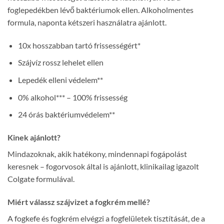
foglepedékben lévő baktériumok ellen. Alkoholmentes
formula, naponta kétszeri használatra ajánlott.
10x hosszabban tartó frissességért*
Szájvíz rossz lehelet ellen
Lepedék elleni védelem**
0% alkohol*** – 100% frissesség
24 órás baktériumvédelem**
Kinek ajánlott?
Mindazoknak, akik hatékony, mindennapi fogápolást
keresnek – fogorvosok által is ajánlott, klinikailag igazolt
Colgate formulával.
Miért válassz szájvizet a fogkrém mellé?
A fogkefe és fogkrém elvégzi a fogfelületek tisztítását, de a