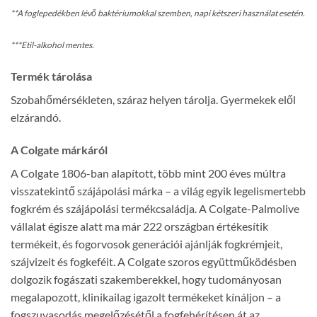
**A foglepedékben lévő baktériumokkal szemben, napi kétszeri használat esetén.
***Etil-alkohol mentes.
Termék tárolása
Szobahőmérsékleten, száraz helyen tárolja. Gyermekek elől
elzárandó.
A Colgate márkáról
A Colgate 1806-ban alapított, több mint 200 éves múltra
visszatekintő szájápolási márka – a világ egyik legelismertebb
fogkrém és szájápolási termékcsaládja. A Colgate-Palmolive
vállalat égisze alatt ma már 222 országban értékesítik
termékeit, és fogorvosok generációi ajánlják fogkrémjeit,
szájvizeit és fogkeféit. A Colgate szoros együttműködésben
dolgozik fogászati szakemberekkel, hogy tudományosan
megalapozott, klinikailag igazolt termékeket kínáljon – a
fogszuvasodás megelőzésétől a fogfehérítésen át az