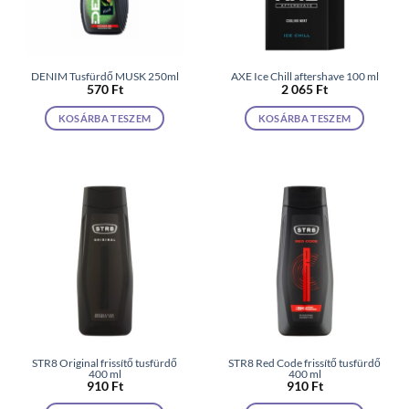
DENIM Tusfürdő MUSK 250ml
AXE Ice Chill aftershave 100 ml
570
Ft
2 065
Ft
KOSÁRBA TESZEM
KOSÁRBA TESZEM
STR8 Original frissítő tusfürdő
STR8 Red Code frissítő tusfürdő
400 ml
400 ml
910
Ft
910
Ft