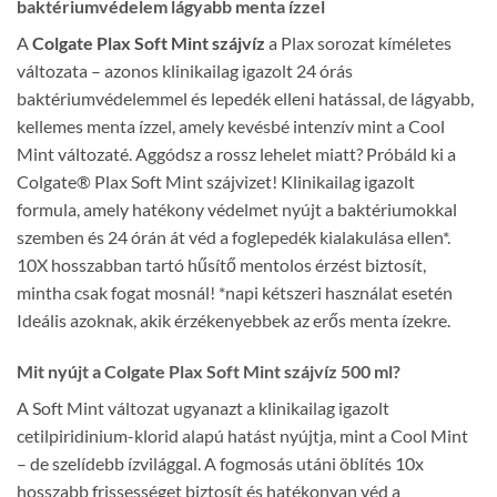
baktériumvédelem lágyabb menta ízzel
A
Colgate Plax Soft Mint szájvíz
a Plax sorozat kíméletes
változata – azonos klinikailag igazolt 24 órás
baktériumvédelemmel és lepedék elleni hatással, de lágyabb,
kellemes menta ízzel, amely kevésbé intenzív mint a Cool
Mint változaté. Aggódsz a rossz lehelet miatt? Próbáld ki a
Colgate® Plax Soft Mint szájvizet! Klinikailag igazolt
formula, amely hatékony védelmet nyújt a baktériumokkal
szemben és 24 órán át véd a foglepedék kialakulása ellen*.
10X hosszabban tartó hűsítő mentolos érzést biztosít,
mintha csak fogat mosnál! *napi kétszeri használat esetén
Ideális azoknak, akik érzékenyebbek az erős menta ízekre.
Mit nyújt a Colgate Plax Soft Mint szájvíz 500 ml?
A Soft Mint változat ugyanazt a klinikailag igazolt
cetilpiridinium-klorid alapú hatást nyújtja, mint a Cool Mint
– de szelídebb ízvilággal. A fogmosás utáni öblítés 10x
hosszabb frissességet biztosít és hatékonyan véd a