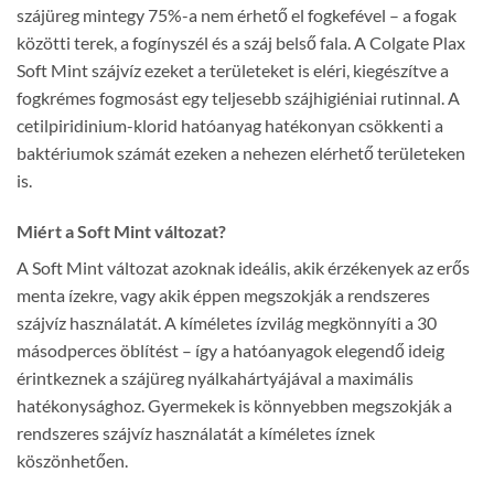
szájüreg mintegy 75%-a nem érhető el fogkefével – a fogak
közötti terek, a fogínyszél és a száj belső fala. A Colgate Plax
Soft Mint szájvíz ezeket a területeket is eléri, kiegészítve a
fogkrémes fogmosást egy teljesebb szájhigiéniai rutinnal. A
cetilpiridinium-klorid hatóanyag hatékonyan csökkenti a
baktériumok számát ezeken a nehezen elérhető területeken
is.
Miért a Soft Mint változat?
A Soft Mint változat azoknak ideális, akik érzékenyek az erős
menta ízekre, vagy akik éppen megszokják a rendszeres
szájvíz használatát. A kíméletes ízvilág megkönnyíti a 30
másodperces öblítést – így a hatóanyagok elegendő ideig
érintkeznek a szájüreg nyálkahártyájával a maximális
hatékonysághoz. Gyermekek is könnyebben megszokják a
rendszeres szájvíz használatát a kíméletes íznek
köszönhetően.