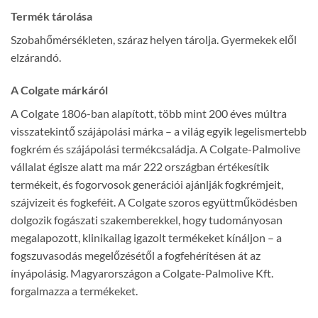
Termék tárolása
Szobahőmérsékleten, száraz helyen tárolja. Gyermekek elől
elzárandó.
A Colgate márkáról
A Colgate 1806-ban alapított, több mint 200 éves múltra
visszatekintő szájápolási márka – a világ egyik legelismertebb
fogkrém és szájápolási termékcsaládja. A Colgate-Palmolive
vállalat égisze alatt ma már 222 országban értékesítik
termékeit, és fogorvosok generációi ajánlják fogkrémjeit,
szájvizeit és fogkeféit. A Colgate szoros együttműködésben
dolgozik fogászati szakemberekkel, hogy tudományosan
megalapozott, klinikailag igazolt termékeket kínáljon – a
fogszuvasodás megelőzésétől a fogfehérítésen át az
ínyápolásig. Magyarországon a Colgate-Palmolive Kft.
forgalmazza a termékeket.