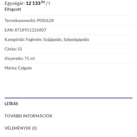
Ft
Egységár:
12 133
/ l
Elfogyott
Termékazonosító: P000628
EAN: 8718951226807
Kategóriák:
Fogkrém
,
Szájápolás
,
Szépségápolás
Címke:
ÚJ
Kiszerelés: 75 ml
Márka:
Colgate
LEÍRÁS
TOVÁBBI INFORMÁCIÓK
VÉLEMÉNYEK (0)