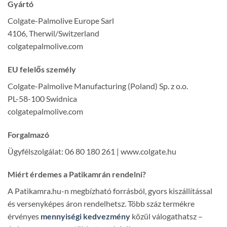
Gyártó
Colgate-Palmolive Europe Sarl
4106, Therwil/Switzerland
colgatepalmolive.com
EU felelős személy
Colgate-Palmolive Manufacturing (Poland) Sp. z o.o.
PL-58-100 Swidnica
colgatepalmolive.com
Forgalmazó
Ügyfélszolgálat: 06 80 180 261 | www.colgate.hu
Miért érdemes a Patikamrán rendelni?
A Patikamra.hu-n megbízható forrásból, gyors kiszállítással
és versenyképes áron rendelhetsz. Több száz termékre
érvényes
mennyiségi kedvezmény
közül válogathatsz –