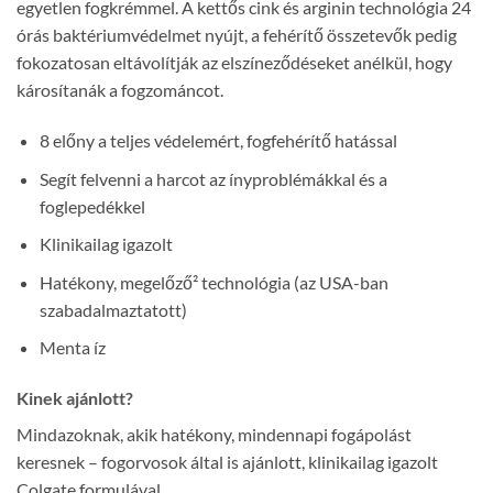
egyetlen fogkrémmel. A kettős cink és arginin technológia 24
órás baktériumvédelmet nyújt, a fehérítő összetevők pedig
fokozatosan eltávolítják az elszíneződéseket anélkül, hogy
károsítanák a fogzománcot.
8 előny a teljes védelemért, fogfehérítő hatással
Segít felvenni a harcot az ínyproblémákkal és a
foglepedékkel
Klinikailag igazolt
Hatékony, megelőző² technológia (az USA-ban
szabadalmaztatott)
Menta íz
Kinek ajánlott?
Mindazoknak, akik hatékony, mindennapi fogápolást
keresnek – fogorvosok által is ajánlott, klinikailag igazolt
Colgate formulával.