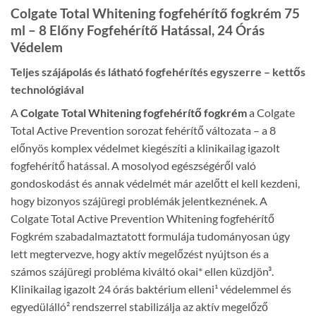
Colgate Total Whitening fogfehérítő fogkrém 75
ml – 8 Előny Fogfehérítő Hatással, 24 Órás
Védelem
Teljes szájápolás és látható fogfehérítés egyszerre – kettős
technológiával
A
Colgate Total Whitening fogfehérítő fogkrém
a Colgate
Total Active Prevention sorozat fehérítő változata – a 8
előnyös komplex védelmet kiegészíti a klinikailag igazolt
fogfehérítő hatással. A mosolyod egészségéről való
gondoskodást és annak védelmét már azelőtt el kell kezdeni,
hogy bizonyos szájüregi problémák jelentkeznének. A
Colgate Total Active Prevention Whitening fogfehérítő
Fogkrém szabadalmaztatott formulája tudományosan úgy
lett megtervezve, hogy aktív megelőzést nyújtson és a
számos szájüregi probléma kiváltó okai* ellen küzdjön³.
Klinikailag igazolt 24 órás baktérium elleni¹ védelemmel és
egyedülálló² rendszerrel stabilizálja az aktív megelőző