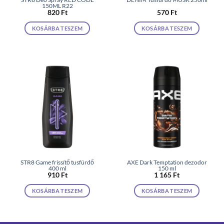
150ML R22
820
Ft
570
Ft
KOSÁRBA TESZEM
KOSÁRBA TESZEM
STR8 Game frissítő tusfürdő
AXE Dark Temptation dezodor
400 ml
150 ml
910
Ft
1 165
Ft
KOSÁRBA TESZEM
KOSÁRBA TESZEM