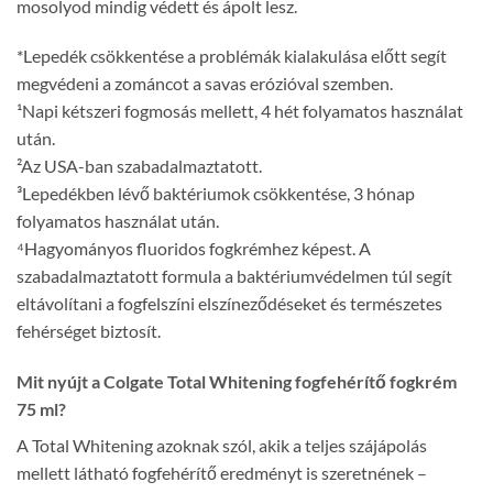
mosolyod mindig védett és ápolt lesz.
*Lepedék csökkentése a problémák kialakulása előtt segít
megvédeni a zománcot a savas erózióval szemben.
¹Napi kétszeri fogmosás mellett, 4 hét folyamatos használat
után.
²Az USA-ban szabadalmaztatott.
³Lepedékben lévő baktériumok csökkentése, 3 hónap
folyamatos használat után.
⁴Hagyományos fluoridos fogkrémhez képest. A
szabadalmaztatott formula a baktériumvédelmen túl segít
eltávolítani a fogfelszíni elszíneződéseket és természetes
fehérséget biztosít.
Mit nyújt a Colgate Total Whitening fogfehérítő fogkrém
75 ml?
A Total Whitening azoknak szól, akik a teljes szájápolás
mellett látható fogfehérítő eredményt is szeretnének –