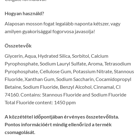
Hogyan használd?
Alaposan mosson fogat legalább naponta kétszer, vagy
amilyen gyakorisággal fogorvosa javasolja!
Összetevők
Glycerin, Aqua, Hydrated Silica, Sorbitol, Calcium
Pyrophosphate, Sodium Lauryl Sulfate, Aroma, Tetrasodium
Pyrophosphate, Cellulose Gum, Potassium Nitrate, Stannous
Fluoride, Xanthan Gum, Sodium Saccharin, Cocamidopropyl
Betaine, Sodium Fluoride, Benzyl Alcohol, Cinnamal, CI
74160. Contains: Stannous Fluoride and Sodium Fluoride
Total Fluoride content: 1450 ppm
A közzététel időpontjában érvényes összetevőlista.
Pontos információért mindig ellenőrizd a termék
csomagolását.