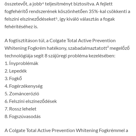
összetevőt, a jobb⁴ teljesítményt biztosítva. A fejlett
fogfehérítő rendszerének köszönhetően 35%-kal csökkenti a
felszíni elszíneződéseket⁵, így kiváló választás a fogak
fehérítéséhez is.
A fogtisztításon túl, a Colgate Total Active Prevention
Whitening Fogkrém hatékony, szabadalmaztatott² megelőző
technológiája segít 8 szájüregi probléma kezelésében:
1. Ínyproblémák
2. Lepedék
3. Fogkő
4. Fogérzékenység
5. Zománcerózió
6. Felszíni elszíneződések
7. Rossz lehelet
8. Fogszúvasodás
A Colgate Total Active Prevention Whitening Fogkrémmel a