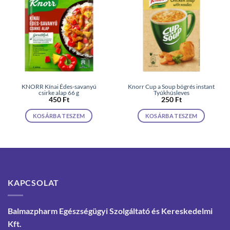
KNORR Kínai Édes-savanyú
Knorr Cup a Soup bögrés instant
csirke alap 66 g
Tyúkhúsleves
450
Ft
250
Ft
KOSÁRBA TESZEM
KOSÁRBA TESZEM
KAPCSOLAT
Balmazpharm Egészségügyi Szolgáltató és Kereskedelmi
Kft.