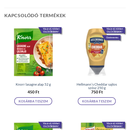
KAPCSOLÓDÓ TERMÉKEK
Vásárolj többet
Vásárolj többet
OLCSÓBBAN!
OLCSÓBBAN!
Gluténmentes
Knorr lasagne alap 52 g
Hellmann’s Cheddar sajtos
szósz 250 g
450
Ft
750
Ft
KOSÁRBA TESZEM
KOSÁRBA TESZEM
Vásárolj többet
Vásárolj többet
OLCSÓBBAN!
OLCSÓBBAN!