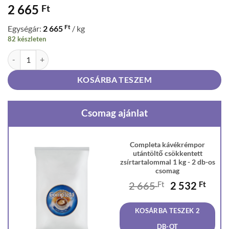
2 665
Ft
Ft
Egységár:
2 665
/ kg
82 készleten
Completa kávékrémpor utántöltő csökkentett zsírtartalommal 1 kg m
KOSÁRBA TESZEM
Csomag ajánlat
Completa kávékrémpor
utántöltő csökkentett
zsírtartalommal 1 kg - 2 db-os
csomag
Original
Curr
2 665
Ft
2 532
Ft
price
price
was:
is:
KOSÁRBA TESZEK 2
2
2
665 Ft.
532 F
DB-OT