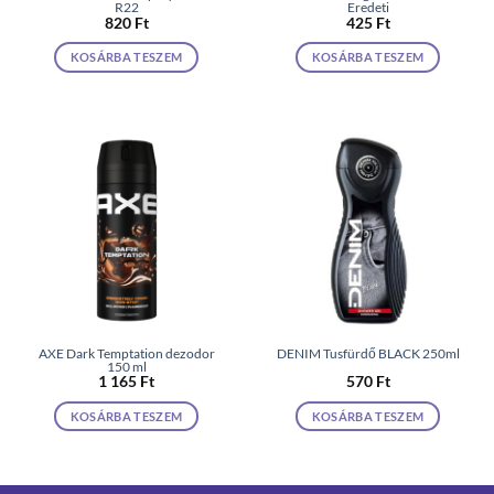
R22
Eredeti
820
Ft
425
Ft
KOSÁRBA TESZEM
KOSÁRBA TESZEM
AXE Dark Temptation dezodor
DENIM Tusfürdő BLACK 250ml
150 ml
1 165
Ft
570
Ft
KOSÁRBA TESZEM
KOSÁRBA TESZEM