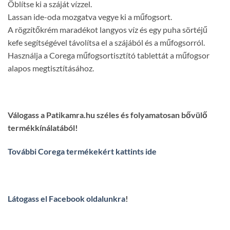
Öblítse ki a száját vízzel.
Lassan ide-oda mozgatva vegye ki a műfogsort.
A rögzítőkrém maradékot langyos víz és egy puha sörtéjű
kefe segítségével távolítsa el a szájából és a műfogsorról.
Használja a Corega műfogsortisztító tablettát a műfogsor
alapos megtisztításához.
Válogass a Patikamra.hu széles és folyamatosan bővülő
termékkínálatából!
További Corega termékekért kattints ide
Látogass el Facebook oldalunkra
!