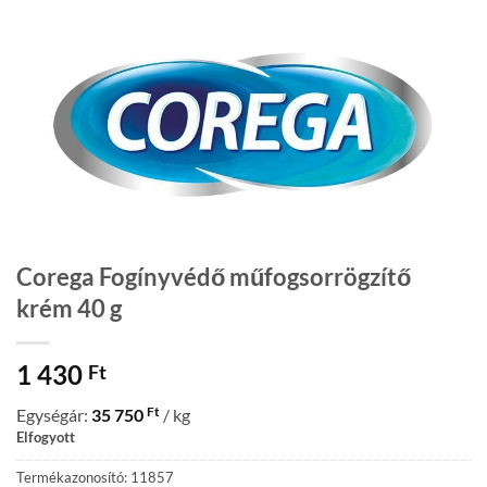
Corega Fogínyvédő műfogsorrögzítő
krém 40 g
1 430
Ft
Ft
Egységár:
35 750
/ kg
Elfogyott
Termékazonosító: 11857