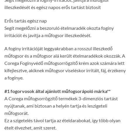
illeszkedését és egész napos erős tartást biztosít
Erős tartás egész nap
Segít megelőzni a beszoruló ételmaradék okozta fogíny
irritációt és javítja a műfogsor illeszkedését.
A fogíny irritációját leggyakrabban a rosszul illeszkedő
műfogsor és a műfogsor alá került ételmaradékok okozzák. A
Corega Fogínyvédő műfogsorrögzítő krém azok számára lett
kifejlesztve, akiknek műfogsor viseléskor irritált, fáj, érzékeny
a fogínye.
#1 fogorvosok által ajánlott műfogsorápoló márka**
A Corega műfogsorrögzítő termékek 3-dimenziós tartást
nyújtanak, ami biztosan a helyén tartja és leszigeteli
műfogsorát.
Ez a szigetelés távol tartja az ételdarabokat, így több olyan
ételt élvezhet, amit szeret.