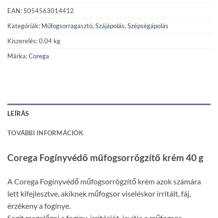
EAN: 5054563014412
Kategóriák:
Műfogsorragasztó
,
Szájápolás
,
Szépségápolás
Kiszerelés: 0.04 kg
Márka:
Corega
LEÍRÁS
TOVÁBBI INFORMÁCIÓK
Corega Fogínyvédő műfogsorrögzítő krém 40 g
A Corega Fogínyvédő műfogsorrögzítő krém azok számára
lett kifejlesztve, akiknek műfogsor viseléskor irritált, fáj,
érzékeny a fogínye.
Segít megelőzni a fogíny-irritációt, javítja a műfogsor