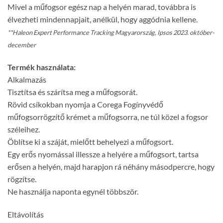
Mivel a műfogsor egész nap a helyén marad, továbbra is
élvezheti mindennapjait, anélkül, hogy aggódnia kellene.
**Haleon Expert Performance Tracking Magyarország, Ipsos 2023. október-
december
Termék használata:
Alkalmazás
Tisztítsa és szárítsa meg a műfogsorát.
Rövid csíkokban nyomja a Corega Fogínyvédő
műfogsorrögzítő krémet a műfogsorra, ne túl közel a fogsor
széleihez.
Öblítse ki a száját, mielőtt behelyezi a műfogsort.
Egy erős nyomással illessze a helyére a műfogsort, tartsa
erősen a helyén, majd harapjon rá néhány másodpercre, hogy
rögzítse.
Ne használja naponta egynél többször.
Eltávolítás