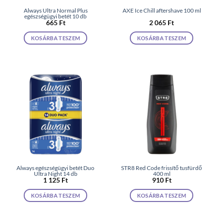
Always Ultra Normal Plus
AXE Ice Chill aftershave 100 ml
egészségügyi betét 10 db
665
Ft
2 065
Ft
KOSÁRBA TESZEM
KOSÁRBA TESZEM
Always egészségügyi betét Duo
STR8 Red Code frissítő tusfürdő
Ultra Night 14 db
400 ml
1 125
Ft
910
Ft
KOSÁRBA TESZEM
KOSÁRBA TESZEM