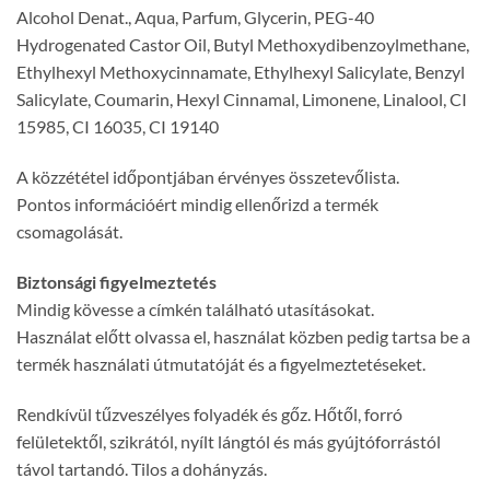
Alcohol Denat., Aqua, Parfum, Glycerin, PEG-40
Hydrogenated Castor Oil, Butyl Methoxydibenzoylmethane,
Ethylhexyl Methoxycinnamate, Ethylhexyl Salicylate, Benzyl
Salicylate, Coumarin, Hexyl Cinnamal, Limonene, Linalool, CI
15985, CI 16035, CI 19140
A közzététel időpontjában érvényes összetevőlista.
Pontos információért mindig ellenőrizd a termék
csomagolását.
Biztonsági figyelmeztetés
Mindig kövesse a címkén található utasításokat.
Használat előtt olvassa el, használat közben pedig tartsa be a
termék használati útmutatóját és a figyelmeztetéseket.
Rendkívül tűzveszélyes folyadék és gőz. Hőtől, forró
felületektől, szikrától, nyílt lángtól és más gyújtóforrástól
távol tartandó. Tilos a dohányzás.