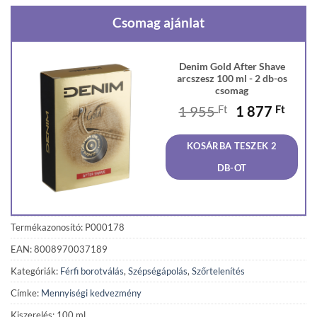
Csomag ajánlat
Denim Gold After Shave
arcszesz 100 ml - 2 db-os
csomag
Original
Curr
1 955
Ft
1 877
Ft
price
price
was:
is:
KOSÁRBA TESZEK 2
1
1
955 Ft.
877 F
DB-OT
Termékazonosító: P000178
EAN: 8008970037189
Kategóriák:
Férfi borotválás
,
Szépségápolás
,
Szőrtelenítés
Címke:
Mennyiségi kedvezmény
Kiszerelés: 100 ml