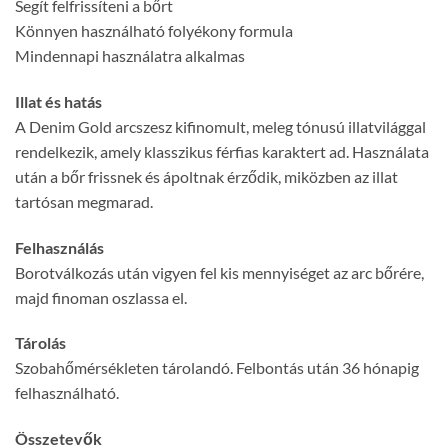
Segít felfrissíteni a bőrt
Könnyen használható folyékony formula
Mindennapi használatra alkalmas
Illat és hatás
A Denim Gold arcszesz kifinomult, meleg tónusú illatvilággal
rendelkezik, amely klasszikus férfias karaktert ad. Használata
után a bőr frissnek és ápoltnak érződik, miközben az illat
tartósan megmarad.
Felhasználás
Borotválkozás után vigyen fel kis mennyiséget az arc bőrére,
majd finoman oszlassa el.
Tárolás
Szobahőmérsékleten tárolandó. Felbontás után 36 hónapig
felhasználható.
Összetevők