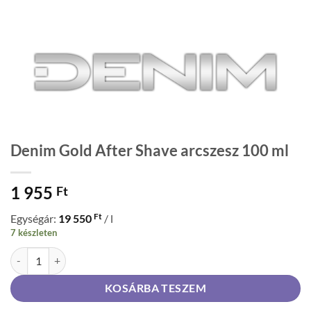
Denim Gold After Shave arcszesz 100 ml
1 955
Ft
Ft
Egységár:
19 550
/ l
7 készleten
Denim Gold After Shave arcszesz 100 ml mennyiség
KOSÁRBA TESZEM